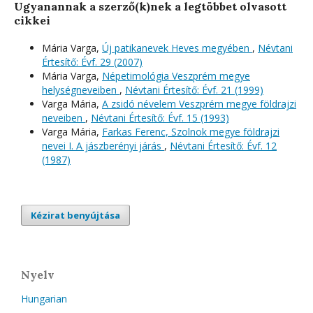
Ugyanannak a szerző(k)nek a legtöbbet olvasott
cikkei
Mária Varga,
Új patikanevek Heves megyében
,
Névtani
Értesítő: Évf. 29 (2007)
Mária Varga,
Népetimológia Veszprém megye
helységneveiben
,
Névtani Értesítő: Évf. 21 (1999)
Varga Mária,
A zsidó névelem Veszprém megye földrajzi
neveiben
,
Névtani Értesítő: Évf. 15 (1993)
Varga Mária,
Farkas Ferenc, Szolnok megye földrajzi
nevei I. A jászberényi járás
,
Névtani Értesítő: Évf. 12
(1987)
Kézirat benyújtása
Nyelv
Hungarian