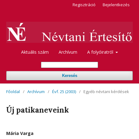
Regisztráció
Bejelentkezés
Aktuális szám
Archívum
A folyóiratról
Keresés
Főoldal
/
Archívum
/
Évf. 25 (2003)
/
Egyéb névtani kérdések
Új patikaneveink
Mária Varga