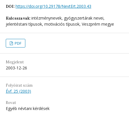
https://doi.org/10.29178/NevtErt.2003.43
DOI:
intézménynevek, gyógyszertárak nevei,
Kulcsszavak:
jelentéstani típusok, motivációs típusok, Veszprém megye
PDF
Megjelent
2003-12-26
Folyóirat szám
Évf. 25 (2003)
Rovat
Egyéb névtani kérdések