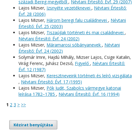
századi Bereg megyéből
,
Névtani Értesítő: Évf. 29 (2007)
Lajos Mizser,
Izsnyéte vezetéknevei
,
Névtani Értesítő:
Évf. 28 (2006)
Lajos Mizser,
Három beregi falu családnevei
,
Névtani
Értesítő: Évf. 25 (2003)
Lajos Mizser,
Tiszaújlak történeti és mai családnevei
,
Névtani Értesítő: Évf. 24 (2002)
Lajos Mizser,
Máramarosi sóbányanevek
,
Névtani
Értesítő: Évf. 24 (2002)
Solymár Imre, Hajdú Mihály, Mizser Lajos, Csige Katalin,
Virág Ferenc, Juhász Dezső,
Figyelő
,
Névtani Értesítő:
Évf. 12 (1987)
Lajos Mizser,
Keresztneveink történeti és leíró vizsgálata
,
Névtani Értesítő: Évf. 17 (1995)
Lajos Mizser,
Pók Judit, Szabolcs vármegye katonai
leírása 1782−1785
,
Névtani Értesítő: Évf. 16 (1994)
1
2
3
>
>>
Kézirat benyújtása