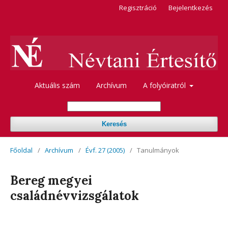
Regisztráció
Bejelentkezés
Aktuális szám
Archívum
A folyóiratról
Keresés
Főoldal
/
Archívum
/
Évf. 27 (2005)
/
Tanulmányok
Bereg megyei
családnévvizsgálatok