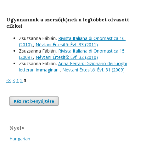
Ugyanannak a szerző(k)nek a legtöbbet olvasott
cikkei
Zsuzsanna Fábián,
Rivista Italiana di Onomastica 16.
(2010)
,
Névtani Értesítő: Évf. 33 (2011)
Zsuzsanna Fábián,
Rivista Italiana di Onomastica 15.
(2009)
,
Névtani Értesítő: Évf. 32 (2010)
Zsuzsanna Fábián,
Anna Ferrari: Dizionario dei luoghi
letterari immaginari
,
Névtani Értesítő: Évf. 31 (2009)
<<
<
1
2
3
Kézirat benyújtása
Nyelv
Hungarian