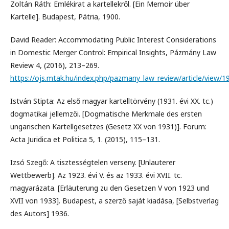
Zoltán Ráth: Emlékirat a kartellekről. [Ein Memoir über
Kartelle]. Budapest, Pátria, 1900.
David Reader: Accommodating Public Interest Considerations
in Domestic Merger Control: Empirical Insights, Pázmány Law
Review 4, (2016), 213–269.
https://ojs.mtak.hu/index.php/pazmany_law_review/article/view/1
István Stipta: Az első magyar kartelltörvény (1931. évi XX. tc.)
dogmatikai jellemzői. [Dogmatische Merkmale des ersten
ungarischen Kartellgesetzes (Gesetz XX von 1931)]. Forum:
Acta Juridica et Politica 5, 1. (2015), 115–131.
Izsó Szegő: A tisztességtelen verseny. [Unlauterer
Wettbewerb]. Az 1923. évi V. és az 1933. évi XVII. tc.
magyarázata. [Erläuterung zu den Gesetzen V von 1923 und
XVII von 1933]. Budapest, a szerző saját kiadása, [Selbstverlag
des Autors] 1936.