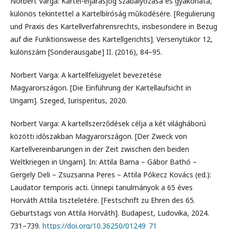
Norbert Varga: Kartel-eljárásjog szabályozása és gyakorlata,
különös tekintettel a Kartelbíróság működésére. [Regulierung
und Praxis des Kartellverfahrensrechts, insbesondere in Bezug
auf die Funktionsweise des Kartellgerichts]. Versenytükör 12,
különszám [Sonderausgabe] II. (2016), 84–95.
Norbert Varga: A kartellfelügyelet bevezetése
Magyarországon. [Die Einführung der Kartellaufsicht in
Ungarn]. Szeged, Iurisperitus, 2020.
Norbert Varga: A kartellszerződések célja a két világháború
közötti időszakban Magyarországon. [Der Zweck von
Kartellvereinbarungen in der Zeit zwischen den beiden
Weltkriegen in Ungarn]. In: Attila Barna – Gábor Bathó –
Gergely Deli – Zsuzsanna Peres – Attila Pókecz Kovács (ed.):
Laudator temporis acti. Ünnepi tanulmányok a 65 éves
Horváth Attila tiszteletére. [Festschrift zu Ehren des 65.
Geburtstags von Attila Horváth]. Budapest, Ludovika, 2024.
731–739.
https://doi.org/10.36250/01249_71