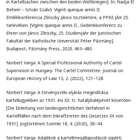
in Kartellsachen zwischen den beiden Weltkriegen]. In: Nadja El
Beheiri – István Szabó: Viginti quinque annis II.
Emlékkonferencia Zlinszky János tiszteletére, a PPKE JÁK 25.
tanévében. [Viginti quinque annis II., Gedenkkonferenz zu
Ehren von János Zlinszky, 25. Studienjahr der Juristischen
Fakultät der Katholische Universität Péter Pázmány].
Budapest, Pázmány Press, 2020. 463–480.
Norbert Varga: A Special Professional Authority of Cartel
Supervision in Hungary: The Cartel Committee. Journal on
European History of Law 13, 2. (2022), 121–128.
Norbert Varga: A törvényszéki eljárás megindítása
kartellügyekben az 1931. évi XX. tc. hatálybalépését követően.
[Die Einleitung von landesgerichtlichen Verfahren in
Kartellfällen nach dem Inkrafttreten des Gesetzes XX von
1931]. Jogtörténeti Szemle 18, 4. (2020), 38–44.
Norbert Varga: Adalékok a kartellmegállapodások ügyleti