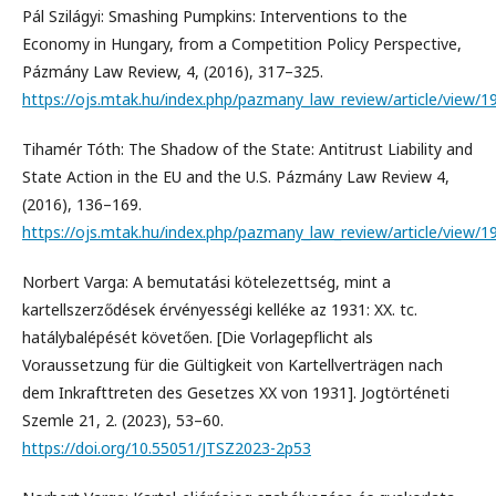
Pál Szilágyi: Smashing Pumpkins: Interventions to the
Economy in Hungary, from a Competition Policy Perspective,
Pázmány Law Review, 4, (2016), 317–325.
https://ojs.mtak.hu/index.php/pazmany_law_review/article/view/1
Tihamér Tóth: The Shadow of the State: Antitrust Liability and
State Action in the EU and the U.S. Pázmány Law Review 4,
(2016), 136–169.
https://ojs.mtak.hu/index.php/pazmany_law_review/article/view/1
Norbert Varga: A bemutatási kötelezettség, mint a
kartellszerződések érvényességi kelléke az 1931: XX. tc.
hatálybalépését követően. [Die Vorlagepflicht als
Voraussetzung für die Gültigkeit von Kartellverträgen nach
dem Inkrafttreten des Gesetzes XX von 1931]. Jogtörténeti
Szemle 21, 2. (2023), 53–60.
https://doi.org/10.55051/JTSZ2023-2p53