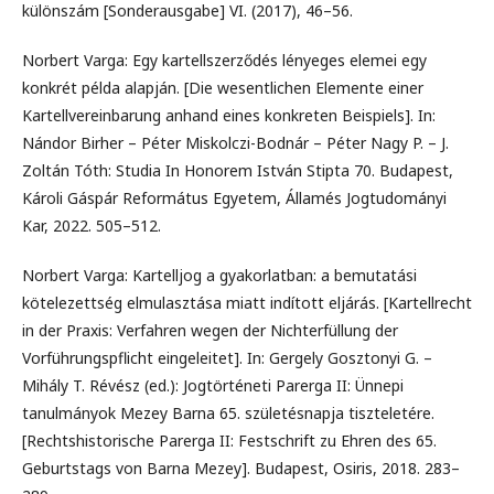
különszám [Sonderausgabe] VI. (2017), 46–56.
Norbert Varga: Egy kartellszerződés lényeges elemei egy
konkrét példa alapján. [Die wesentlichen Elemente einer
Kartellvereinbarung anhand eines konkreten Beispiels]. In:
Nándor Birher – Péter Miskolczi-Bodnár – Péter Nagy P. – J.
Zoltán Tóth: Studia In Honorem István Stipta 70. Budapest,
Károli Gáspár Református Egyetem, Államés Jogtudományi
Kar, 2022. 505–512.
Norbert Varga: Kartelljog a gyakorlatban: a bemutatási
kötelezettség elmulasztása miatt indított eljárás. [Kartellrecht
in der Praxis: Verfahren wegen der Nichterfüllung der
Vorführungspflicht eingeleitet]. In: Gergely Gosztonyi G. –
Mihály T. Révész (ed.): Jogtörténeti Parerga II: Ünnepi
tanulmányok Mezey Barna 65. születésnapja tiszteletére.
[Rechtshistorische Parerga II: Festschrift zu Ehren des 65.
Geburtstags von Barna Mezey]. Budapest, Osiris, 2018. 283–