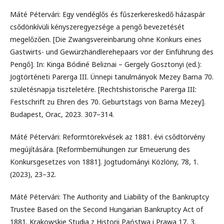
Máté Pétervári: Egy vendéglős és fűszerkereskedő házaspár
csődönkívüli kényszeregyezsége a pengő bevezetését
megelőzően. [Die Zwangsvereinbarung ohne Konkurs eines
Gastwirts- und Gewürzhändlerehepaars vor der Einführung des
Pengő]. In: Kinga Bódiné Beliznai – Gergely Gosztonyi (ed.):
Jogtörténeti Parerga III. Ünnepi tanulmányok Mezey Barna 70.
születésnapja tiszteletére. [Rechtshistorische Parerga III:
Festschrift zu Ehren des 70. Geburtstags von Barna Mezey].
Budapest, Orac, 2023. 307–314.
Máté Pétervári: Reformtörekvések az 1881. évi csődtörvény
megújítására. [Reformbemühungen zur Erneuerung des
Konkursgesetzes von 1881]. Jogtudományi Közlöny, 78, 1.
(2023), 23–32.
Máté Pétervári: The Authority and Liability of the Bankruptcy
Trustee Based on the Second Hungarian Bankruptcy Act of
1881. Krakowskie Studia z Historii Państwa i Prawa 17, 3.