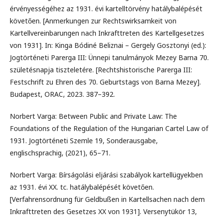
érvényességéhez az 1931. évi kartelltörvény hatálybalépését
követően. [Anmerkungen zur Rechtswirksamkeit von
Kartellvereinbarungen nach Inkrafttreten des Kartellgesetzes
von 1931]. In: Kinga Bódiné Beliznai – Gergely Gosztonyi (ed.):
Jogtörténeti Parerga III: Ünnepi tanulmányok Mezey Barna 70.
születésnapja tiszteletére. [Rechtshistorische Parerga III:
Festschrift zu Ehren des 70. Geburtstags von Barna Mezey].
Budapest, ORAC, 2023. 387–392.
Norbert Varga: Between Public and Private Law: The
Foundations of the Regulation of the Hungarian Cartel Law of
1931. Jogtörténeti Szemle 19, Sonderausgabe,
englischsprachig, (2021), 65–71.
Norbert Varga: Bírságolási eljárási szabályok kartellügyekben
az 1931. évi XX. tc. hatálybalépését követően.
[Verfahrensordnung für Geldbußen in Kartellsachen nach dem
Inkrafttreten des Gesetzes XX von 1931]. Versenytükör 13,