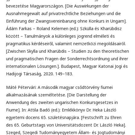
bevezetése Magyarországon. [Die Auswirkungen der
Ausnahmegewalt auf privatrechtliche Beziehungen und die
Einführung der Zwangsvereinbarung ohne Konkurs in Ungarn].
Ádám Farkas – Roland Kelemen (ed.): Szkülla és Kharübdisz
között – Tanulmányok a különleges jogrend elméleti és
pragmatikus kérdéseiről, valamint nemzetközi megoldásairól.
[Zwischen Skylla und Kharübdis – Studien zu den theoretischen
und pragmatischen Fragen der Sonderrechtsordnung und ihrer
internationalen Lösungen.]. Budapest, Magyar Katonai Jogi és
Hadijogi Társaság, 2020. 149–183.
Máté Pétervári: A második magyar csődtörvény fiumei
alkalmazásának személtetése. [Die Darstellung der
Anwendung des zweiten ungarischen Konkursgesetzes in
Fiume]. In: Attila Badó (ed.): Emlékkönyv Dr. Heka László
egyetemi docens 65. születésnapjára. [Festschrift zu Ehren
des 65. Geburtstags von Universitätsdozent Dr. László Heka].
Szeged, Szegedi Tudományegyetem Állam- és Jogtudományi