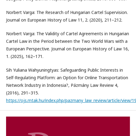
Norbert Varga: The Research of Hungarian Cartel Supervision.
Journal on European History of Law 11, 2. (2020), 211–212.
Norbert Varga: The Validity of Cartel Agreements in Hungarian
Cartel Law in the Period between the Two World Wars with a
European Perspective. Journal on European History of Law 16,
1. (2025), 162–171.
Sih Yuliana Wahyuningtyas: Safeguarding Public Interests in
Self-Regulating Platform: an Option for Online Transportation
Network Industry in Indonesia?, Pázmány Law Review 4,
(2016), 291–315.
https://ojs.mtak.hu/index.php/pazmany_law_review/article/view/1