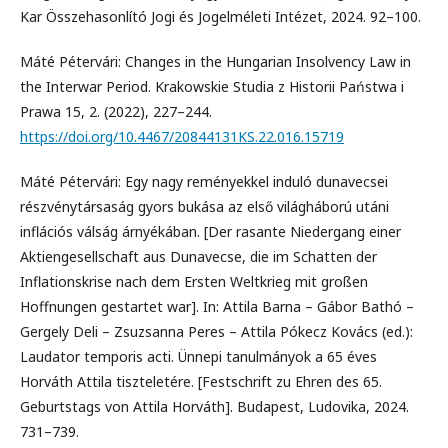
Kar Összehasonlító Jogi és Jogelméleti Intézet, 2024. 92–100.
Máté Pétervári: Changes in the Hungarian Insolvency Law in
the Interwar Period. Krakowskie Studia z Historii Państwa i
Prawa 15, 2. (2022), 227–244.
https://doi.org/10.4467/20844131KS.22.016.15719
Máté Pétervári: Egy nagy reményekkel induló dunavecsei
részvénytársaság gyors bukása az első világháború utáni
inflációs válság árnyékában. [Der rasante Niedergang einer
Aktiengesellschaft aus Dunavecse, die im Schatten der
Inflationskrise nach dem Ersten Weltkrieg mit großen
Hoffnungen gestartet war]. In: Attila Barna – Gábor Bathó –
Gergely Deli – Zsuzsanna Peres – Attila Pókecz Kovács (ed.):
Laudator temporis acti. Ünnepi tanulmányok a 65 éves
Horváth Attila tiszteletére. [Festschrift zu Ehren des 65.
Geburtstags von Attila Horváth]. Budapest, Ludovika, 2024.
731–739.