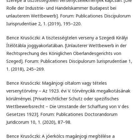
szerepe a tisztességtelen versenycselekmények kapcsán. [Die
Rolle der Industrie- und Handelskammer Budapest bei
unlauterem Wettbewerb]. Forum: Publicationes Discipulorum
Iurisprudentiae 2, 1. (2019), 195–220.
Bence Krusóczki: A tisztességtelen verseny a Szegedi Királyi
Ítélőtábla joggyakorlatában. [Unlauterer Wettbewerb in der
Rechtsprechung des Königlichen Oberlandesgerichts von
Szeged]. Forum: Publicationes Discipulorum Iurisprudentiae 1,
1. (2018), 245–269.
Bence Krusóczki: Magánjogi oltalom vagy tételes
versenytörvény – Az 1923. évi V. törvénycikk megalkotásának
körülményei. [Privatrechtlicher Schutz oder spezifisches
Wettbewerbsrecht – Die Umstände der Schaffung von V des
Gesetzes 1923]. Forum: Publicationes Doctorandorum
Juridicorum 10, 1. (2020), 87–98.
Bence Krusóczki: A jóerkölcs magánjogi megítélése a