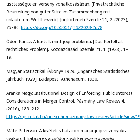
tisztességtelen verseny vonatkozásában. [Privatrechtliche
Beurteilung von guter Sitte im Zusammenhang mit
unlauterem Wettbewerb]. Jogtörténeti Szemle 21, 2. (2023),
75–86.
https://doi.org/10.55051/JTSZ2023-2p78
Ödön Kuncz: A kartell, mint jogi probléma. [Das Kertell als
rechtliches Problem]. Közgazdasági Szemle 71, 1. (1928), 1–
19.
Magyar Statisztikai Évkönyv 1929. [Ungarisches Statistisches
Jahrbuch 1929]. Budapest, Athenaeum, 1930.
Aranka Nagy: Institutional Design of Enforcing. Public Interest
Considerations in Merger Control. Pázmány Law Review 4,
(2016), 185–212.
https://ojs.mtak.hu/index.php/pazmany_law_review/article/view/1
Máté Pétervári: A kivételes hatalom magánjogi viszonyokra
gyakorolt hatása és a csődönkívüli kényszeregyezség