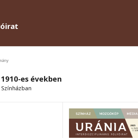
yóirat
mány
z 1910-es években
 Színházban