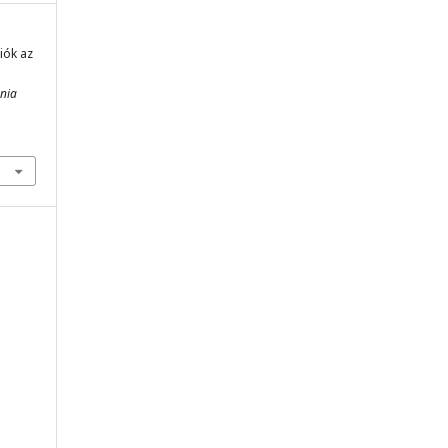
iók az
nia