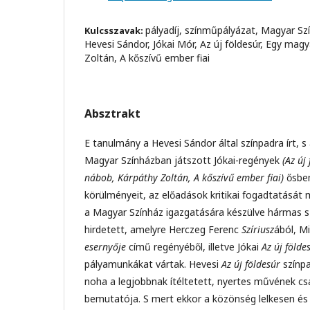
pályadíj, színműpályázat, Magyar Sz
Kulcsszavak:
Hevesi Sándor, Jókai Mór, Az új földesúr, Egy mag
Zoltán, A kőszívű ember fiai
Absztrakt
E tanulmány a Hevesi Sándor által színpadra írt, 
Magyar Színházban játszott Jókai-regények
(Az új
nábob, Kárpáthy Zoltán, A kőszívű ember fiai)
ősbe
körülményeit, az előadások kritikai fogadtatását
a Magyar Színház igazgatására készülve hármas s
hirdetett, amelyre Herczeg Ferenc
Szíriusz
ából, M
esernyője
című regényéből, illetve Jókai
Az új földe
pályamunkákat vártak. Hevesi
Az új földesúr
színpa
noha a legjobbnak ítéltetett, nyertes művének csa
bemutatója. S mert ekkor a közönség lelkesen és 