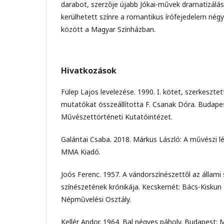
darabot, szerzője újabb Jókai-művek dramatizálás
kerülhetett színre a romantikus írófejedelem nég
között a Magyar Színházban.
Hivatkozások
Fülep Lajos levelezése. 1990. I. kötet, szerkesztet
mutatókat összeállította F. Csanak Dóra. Budape
Művészettörténeti Kutatóintézet.
Galántai Csaba. 2018. Márkus László: A művészi l
MMA Kiadó.
Joós Ferenc. 1957. A vándorszínészettől az állami
színészetének krónikája. Kecskemét: Bács-Kisku
Népművelési Osztály.
Kellér Andor. 1964. Bal négyes páholy. Budapest: 