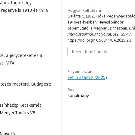
ához fogott, így
y regénye is 1913 és 1918
Hogyan kell idézni
GalántaiC. (2025). Jókai-regény-adaptác
1910-es években: Hevesi Sándor
ősbemutatói a Magyar Színházban.
Urá
Interdiszciplináris Folyóirat
,
5
(2), 35-47.
https://doi.org/10.56044/UA.2025.2.3
Idézet formátumok
te, a jegyzeteket és a
st: MTA
Folyóirat szám
Évf. 5 szám 2 (2025)
étezés mestere. Budapest:
Rovat
Tanulmány
 színházig: Kecskemét
n Megyei Tanács VB
Magvető.