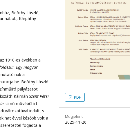
ínház, Beöthy László,
yar nábob, Kárpáthy
s az 1910-es években a
 földesúr, Egy magyar
mutatóinak a
 mutatja be. Beöthy László
zínműíró pályázatot
ikszáth Kálmán
Szent Péter
PDF
súr
című művéből írt
di változatával indult, s
Megjelent
k hat évvel később volt a
2025-11-26
szeretettel fogadta a