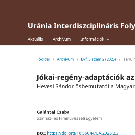
Uránia Interdiszciplináris Fol
Aktuális
Archívum
Információk
Főoldal
/
Archívum
/
Évf. 5 szám 2 (2025)
/
Tanul
Jókai-regény-adaptációk a
Hevesi Sándor ősbemutatói a Magyar
Galántai Csaba
Színház- és Filmművészeti Egyetem
https://doi.org/10.56044/UA.2025.2.3
DOI: