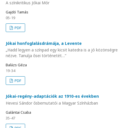
A színikritikus Jókai Mór
Gajdó Tamás
05-19
PDF
Jókai honfoglalásdrámája, a Levente
„Hadd legyen a színpad egy kicsit katedra is a jó közönségre
nézve. Tanulja ősei történetét…”
Balázs Géza
19-34
PDF
Jókai-regény-adaptációk az 1910-es években
Hevesi Sándor ősbemutatói a Magyar Színházban
Galántai Csaba
35-47
PDF