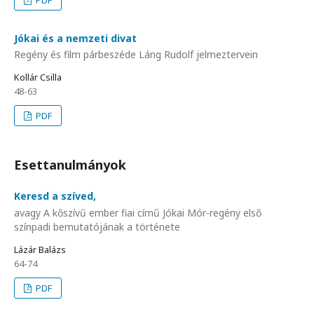
Jókai és a nemzeti divat
Regény és film párbeszéde Láng Rudolf jelmeztervein
Kollár Csilla
48-63
PDF
Esettanulmányok
Keresd a szíved,
avagy A kőszívű ember fiai című Jókai Mór-regény első
színpadi bemutatójának a története
Lázár Balázs
64-74
PDF