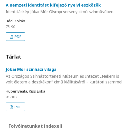
A nemzeti identitást kifejező nyelvi eszközök
Identitáskép Jókai Mór Olympi verseny című színművében
Bódi Zoltán
75-90
PDF
Tárlat
Jókai Mór színházi világa
Az Országos Színháztörténeti Múzeum és Intézet „Nekem is
volt életem a deszkákon” című kiállításáról – kurátori szemmel
Huber Beáta, Kiss Erika
91-102
PDF
Folyóiratunkat indexeli