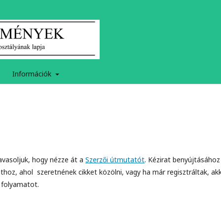
Információk
 javasoljuk, hogy nézze át a
Szerzői útmutatót
. Kézirat benyújtásához
hoz, ahol szeretnének cikket közölni, vagy ha már regisztráltak, ak
 folyamatot.