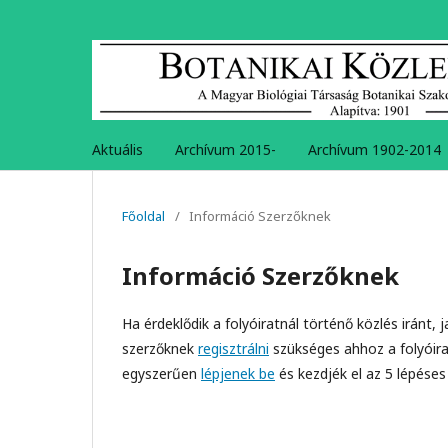
Aktuális
Archívum 2015-
Archívum 1902-2014
Főoldal
/
Információ Szerzőknek
Információ Szerzőknek
Ha érdeklődik a folyóiratnál történő közlés iránt,
szerzőknek
regisztrálni
szükséges ahhoz a folyóirat
egyszerűen
lépjenek be
és kezdjék el az 5 lépéses