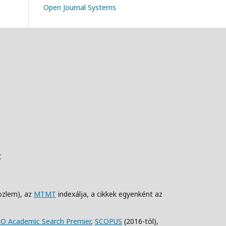
Open Journal Systems
C
ozlem), az
MTMT
indexálja, a cikkek egyenként az
O Academic Search Premier
,
SCOPUS
(2016-tól),