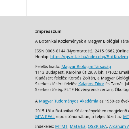
Impresszum
A Botanikai Közlemények a Magyar Biológiai Tár
ISSN 0006-8144 (Nyomtatott),
2415-9662 (Online
Honlap:
https://ojs.mtak.hu/index.php/BotKozlem
Felelős kiadó:
Magyar Biológiai Társaság
1113 Budapest, Karolina út 29. A lph. 1/102.;
Email
Kiadásért felelős: Korsós Zoltán, a Magyar Biológ
Szerkesztésért felelős:
Kalapos Tibor
és Tamás Júl
Szerkesztőség: ELTE Növényrendszertani, Ökológia
A
Magyar Tudományos Akadémia
az 1950-es évek
2015-től a Botanikai Közleményekben megjelenő 
MTA REAL
repozitóriumában, a teljes füzet az
MT
Indexelés:
MTMT
,
Matarka
,
OSZK EPA
,
Arcanum 