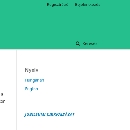
Regisztráció
Bejelentkezés
Keresés
Nyelv
Hungarian
English
 a
kor
JUBILEUMI CIKKPÁLY
Á
ZAT