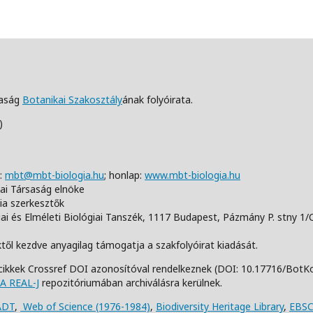
saság
Botanikai Szakosztály
ának folyóirata.
)
:
mbt@mbt-biologia.hu
;
honlap:
www.mbt-biologia.hu
iai Társaság elnöke
ia szerkesztők
i és Elméleti Biológiai Tanszék,
1117 Budapest, Pázmány P. stny 1/
től kezdve anyagilag támogatja a szakfolyóirat kiadását.
cikkek Crossref DOI azonosítóval rendelkeznek (DOI: 10.17716/BotK
A REAL-J
repozitóriumában archiválásra kerülnek.
ADT
,
Web of Science (1976-1984)
,
Biodiversity Heritage Library
,
EBSC