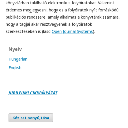
könyvtárban található elektronikus folyóiratokat. Valamint
érdemes megjegyezni, hogy ez a folyóiratok nyílt forráskódú
publikációs rendszere, amely alkalmas a könyvtárak számára,
hogy a tagjai akár résztvegyenek a folyóiratok
szerkesztésében is (lásd
Open Journal Systems
).
Nyelv
Hungarian
English
JUBILEUMI CIKKPÁLY
Á
ZAT
Kézirat benyújtása