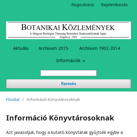
Regisztráció
Bejelentkezés
Aktuális
Archívum 2015-
Archívum 1902-2014
Információk
Keresés
Főoldal
/
Információ Könyvtárosoknak
Információ Könyvtárosoknak
Azt javasoljuk, hogy a kutató könyvtárak gyűjtsék egybe a