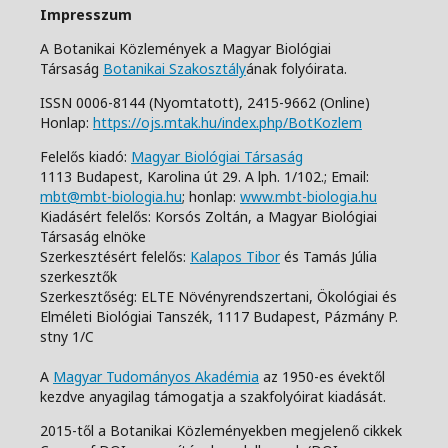
Impresszum
A Botanikai Közlemények a Magyar Biológiai
Társaság
Botanikai Szakosztály
ának folyóirata.
ISSN 0006-8144 (Nyomtatott),
2415-9662 (Online)
Honlap:
https://ojs.mtak.hu/index.php/BotKozlem
Felelős kiadó:
Magyar Biológiai Társaság
1113 Budapest, Karolina út 29. A lph. 1/102.;
Email:
mbt@mbt-biologia.hu
;
honlap:
www.mbt-biologia.hu
Kiadásért felelős: Korsós Zoltán, a Magyar Biológiai
Társaság elnöke
Szerkesztésért felelős:
Kalapos Tibor
és Tamás Júlia
szerkesztők
Szerkesztőség: ELTE Növényrendszertani, Ökológiai és
Elméleti Biológiai Tanszék,
1117 Budapest, Pázmány P.
stny 1/C
A
Magyar Tudományos Akadémia
az 1950-es évektől
kezdve anyagilag támogatja a szakfolyóirat kiadását.
2015-től a Botanikai Közleményekben megjelenő cikkek