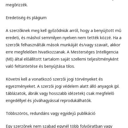
megőrizzék.
Eredetiség és plágium
A szerzőknek meg kell győződniük arról, hogy a benyújtott mű
eredeti, és máshol semmilyen nyelven nem tették közzé. Ha a
szerzők felhasználták mások munkáját és/vagy szavait, akkor
erre megfelelően hivatkozzanak. A Mesterséges Intelligencia
(MI) által előállított tartalom saját szellemi teljesítményként
való feltüntetése és benyújtása tilos.
Követni kell a vonatkozó szerzői jogi törvényeket és
egyezményeket. A szerzői jogi védelem alatt álló anyagok (pl.
táblázatok, ábrák vagy hosszabb idézetek) csak megfelelő
engedéllyel és jóváhagyással reprodukálhatók.
Többszörös, redundáns vagy egyidejű publikáció
Egy szerzőnek nem szabad egynél több folyóiratban vagy