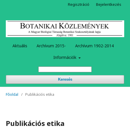
Regisztráció
Bejelentkezés
Aktuális
Archívum 2015-
Archívum 1902-2014
Információk
Keresés
Főoldal
/
Publikációs etika
Publikációs etika