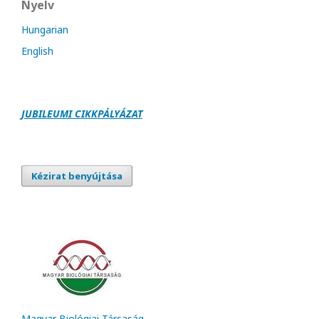
Nyelv
Hungarian
English
JUBILEUMI CIKKPÁLY
Á
ZAT
Kézirat benyújtása
Magyar Biológiai Társaság