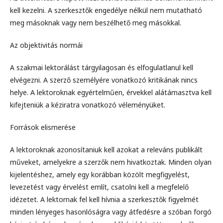
kell kezelni. A szerkesztők engedélye nélkül nem mutatható
meg másoknak vagy nem beszélhető meg másokkal.
Az objektivitás normái
A szakmai lektorálást tárgyilagosan és elfogulatlanul kell
elvégezni. A szerző személyére vonatkozó kritikának nincs
helye. A lektoroknak egyértelműen, érvekkel alátámasztva kell
kifejteniük a kéziratra vonatkozó véleményüket.
Források elismerése
A lektoroknak azonosítaniuk kell azokat a releváns publikált
műveket, amelyekre a szerzők nem hivatkoztak. Minden olyan
kijelentéshez, amely egy korábban közölt megfigyelést,
levezetést vagy érvelést említ, csatolni kell a megfelelő
idézetet. A lektornak fel kell hívnia a szerkesztők figyelmét
minden lényeges hasonlóságra vagy átfedésre a szóban forgó