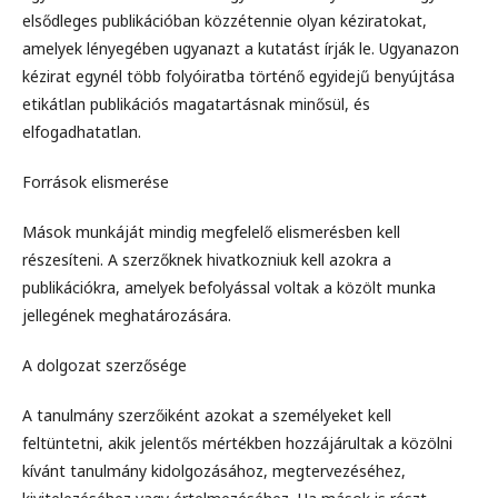
elsődleges publikációban közzétennie olyan kéziratokat,
amelyek lényegében ugyanazt a kutatást írják le. Ugyanazon
kézirat egynél több folyóiratba történő egyidejű benyújtása
etikátlan publikációs magatartásnak minősül, és
elfogadhatatlan.
Források elismerése
Mások munkáját mindig megfelelő elismerésben kell
részesíteni. A szerzőknek hivatkozniuk kell azokra a
publikációkra, amelyek befolyással voltak a közölt munka
jellegének meghatározására.
A dolgozat szerzősége
A tanulmány szerzőiként azokat a személyeket kell
feltüntetni, akik jelentős mértékben hozzájárultak a közölni
kívánt tanulmány kidolgozásához, megtervezéséhez,