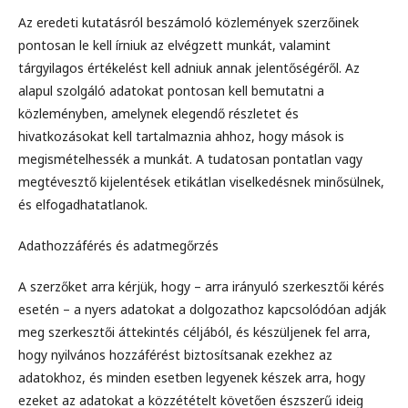
Az eredeti kutatásról beszámoló közlemények szerzőinek
pontosan le kell írniuk az elvégzett munkát, valamint
tárgyilagos értékelést kell adniuk annak jelentőségéről. Az
alapul szolgáló adatokat pontosan kell bemutatni a
közleményben, amelynek elegendő részletet és
hivatkozásokat kell tartalmaznia ahhoz, hogy mások is
megismételhessék a munkát. A tudatosan pontatlan vagy
megtévesztő kijelentések etikátlan viselkedésnek minősülnek,
és elfogadhatatlanok.
Adathozzáférés és adatmegőrzés
A szerzőket arra kérjük, hogy – arra irányuló szerkesztői kérés
esetén – a nyers adatokat a dolgozathoz kapcsolódóan adják
meg szerkesztői áttekintés céljából, és készüljenek fel arra,
hogy nyilvános hozzáférést biztosítsanak ezekhez az
adatokhoz, és minden esetben legyenek készek arra, hogy
ezeket az adatokat a közzétételt követően észszerű ideig