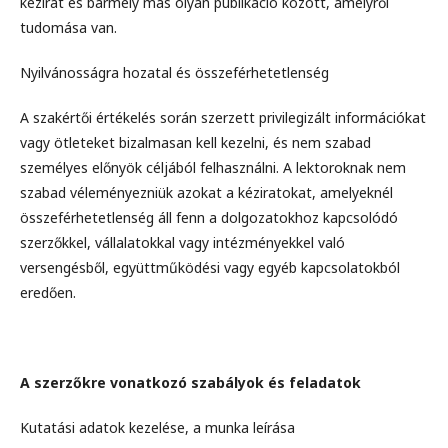
kézirat és bármely más olyan publikáció között, amelyről
tudomása van.
Nyilvánosságra hozatal és összeférhetetlenség
A szakértői értékelés során szerzett privilegizált információkat
vagy ötleteket bizalmasan kell kezelni, és nem szabad
személyes előnyök céljából felhasználni. A lektoroknak nem
szabad véleményezniük azokat a kéziratokat, amelyeknél
összeférhetetlenség áll fenn a dolgozatokhoz kapcsolódó
szerzőkkel, vállalatokkal vagy intézményekkel való
versengésből, együttműködési vagy egyéb kapcsolatokból
eredően.
A szerzőkre vonatkozó szabályok és feladatok
Kutatási adatok kezelése, a munka leírása