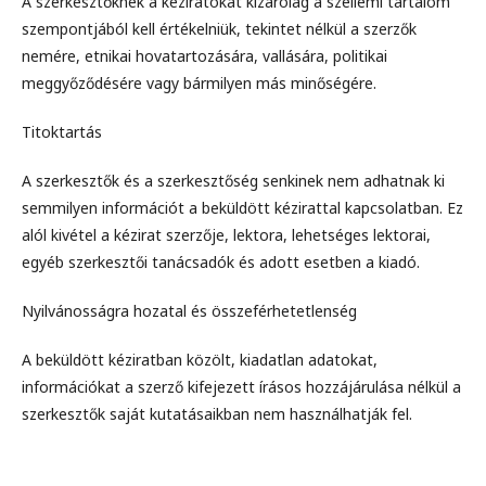
A szerkesztőknek a kéziratokat kizárólag a szellemi tartalom
szempontjából kell értékelniük, tekintet nélkül a szerzők
nemére, etnikai hovatartozására, vallására, politikai
meggyőződésére vagy bármilyen más minőségére.
Titoktartás
A szerkesztők és a szerkesztőség senkinek nem adhatnak ki
semmilyen információt a beküldött kézirattal kapcsolatban. Ez
alól kivétel a kézirat szerzője, lektora, lehetséges lektorai,
egyéb szerkesztői tanácsadók és adott esetben a kiadó.
Nyilvánosságra hozatal és összeférhetetlenség
A beküldött kéziratban közölt, kiadatlan adatokat,
információkat a szerző kifejezett írásos hozzájárulása nélkül a
szerkesztők saját kutatásaikban nem használhatják fel.