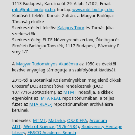
1113 Budapest, Karolina út 29. A lph. 1/102.;
Email:
mbt@mbt-biologia.hu
;
honlap:
www.mbt-biologia.hu
Kiadásért felelős: Korsós Zoltán, a Magyar Biológiai
Társaság elnöke
Szerkesztésért felelős:
Kalapos Tibor
és Tamás Júlia
szerkesztők
Szerkesztőség: ELTE Növényrendszertani, Ökológiai és
Elméleti Biológiai Tanszék,
1117 Budapest, Pázmány P.
stny 1/C
A
Magyar Tudományos Akadémia
az 1950-es évektől
kezdve anyagilag támogatja a szakfolyóirat kiadását.
2015-től a Botanikai Közleményekben megjelenő cikkek
Crossref DOI azonosítóval rendelkeznek (DOI:
10.17716/BotKozlem), az
MTMT
indexálja, a cikkek
egyenként az
MTA REAL
repozitóriumában, a teljes
füzet az
MTA REAL-J
repozitóriumában archiválásra
kerülnek.
Indexelés:
MTMT
,
Matarka
,
OSZK EPA
,
Arcanum
ADT
,
Web of Science (1976-1984)
,
Biodiversity Heritage
Library
,
EBSCO Academic Search