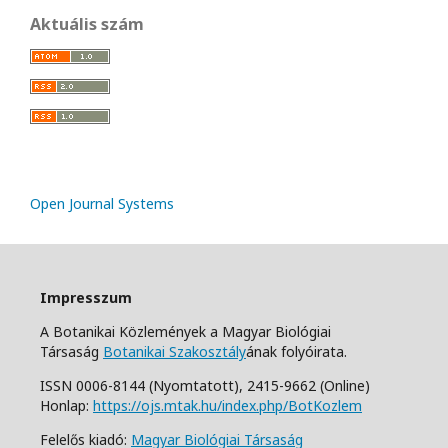
Aktuális szám
Open Journal Systems
Impresszum
A Botanikai Közlemények a Magyar Biológiai
Társaság
Botanikai Szakosztály
ának folyóirata.
ISSN 0006-8144 (Nyomtatott),
2415-9662 (Online)
Honlap:
https://ojs.mtak.hu/index.php/BotKozlem
Felelős kiadó:
Magyar Biológiai Társaság