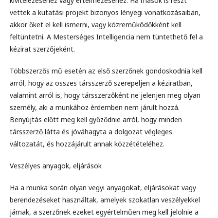
kivitelezéséhez vagy értelmezéséhez. Ha mások is részt
vettek a kutatási projekt bizonyos lényegi vonatkozásaiban,
akkor őket el kell ismerni, vagy közreműködőkként kell
feltüntetni. A Mesterséges Intelligencia nem tüntethető fel a
kézirat szerzőjeként.
Többszerzős mű esetén az első szerzőnek gondoskodnia kell
arról, hogy az összes társszerző szerepeljen a kéziratban,
valamint arról is, hogy társszerzőként ne jelenjen meg olyan
személy, aki a munkához érdemben nem járult hozzá.
Benyújtás előtt meg kell győződnie arról, hogy minden
társszerző látta és jóváhagyta a dolgozat végleges
változatát, és hozzájárult annak közzétételéhez.
Veszélyes anyagok, eljárások
Ha a munka során olyan vegyi anyagokat, eljárásokat vagy
berendezéseket használtak, amelyek szokatlan veszélyekkel
járnak, a szerzőnek ezeket egyértelműen meg kell jelölnie a