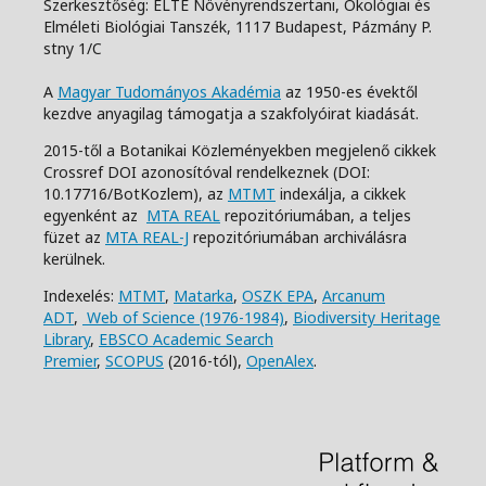
Szerkesztőség: ELTE Növényrendszertani, Ökológiai és
Elméleti Biológiai Tanszék,
1117 Budapest, Pázmány P.
stny 1/C
A
Magyar Tudományos Akadémia
az 1950-es évektől
kezdve anyagilag támogatja a szakfolyóirat kiadását.
2015-től a Botanikai Közleményekben megjelenő cikkek
Crossref DOI azonosítóval rendelkeznek (DOI:
10.17716/BotKozlem), az
MTMT
indexálja, a cikkek
egyenként az
MTA REAL
repozitóriumában, a teljes
füzet az
MTA REAL-J
repozitóriumában archiválásra
kerülnek.
Indexelés:
MTMT
,
Matarka
,
OSZK EPA
,
Arcanum
ADT
,
Web of Science (1976-1984)
,
Biodiversity Heritage
Library
,
EBSCO Academic Search
Premier
,
SCOPUS
(2016-tól),
OpenAlex
.