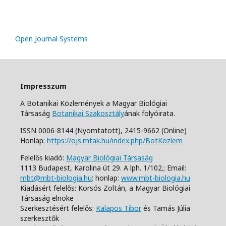
Open Journal Systems
Impresszum
A Botanikai Közlemények a Magyar Biológiai
Társaság
Botanikai Szakosztály
ának folyóirata.
ISSN 0006-8144 (Nyomtatott),
2415-9662 (Online)
Honlap:
https://ojs.mtak.hu/index.php/BotKozlem
Felelős kiadó:
Magyar Biológiai Társaság
1113 Budapest, Karolina út 29. A lph. 1/102.;
Email:
mbt@mbt-biologia.hu
;
honlap:
www.mbt-biologia.hu
Kiadásért felelős: Korsós Zoltán, a Magyar Biológiai
Társaság elnöke
Szerkesztésért felelős:
Kalapos Tibor
és Tamás Júlia
szerkesztők