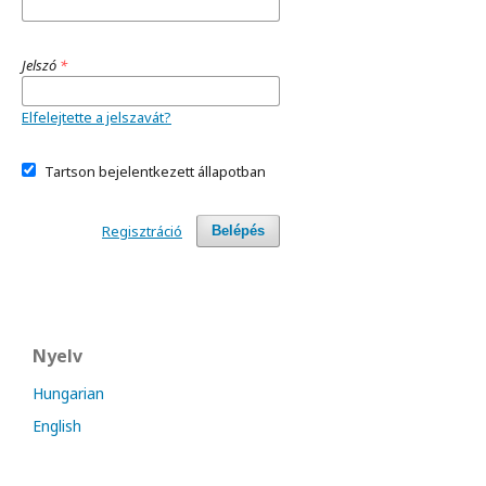
Jelszó
*
Elfelejtette a jelszavát?
Tartson bejelentkezett állapotban
Regisztráció
Belépés
Nyelv
Hungarian
English