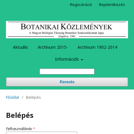
Regisztráció
Bejelentkezés
Aktuális
Archívum 2015-
Archívum 1902-2014
Információk
Keresés
Főoldal
/
Belépés
Belépés
Felhasználónév
*