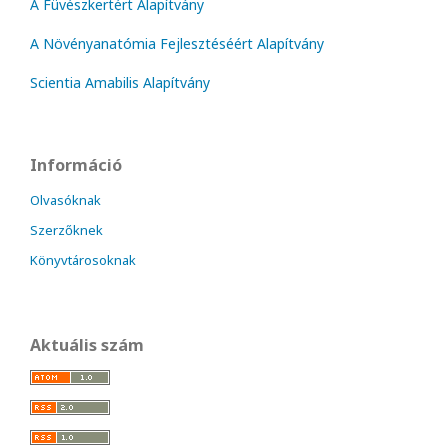
A Füvészkertért Alapítvány
A Növényanatómia Fejlesztéséért Alapítvány
Scientia Amabilis Alapítvány
Információ
Olvasóknak
Szerzőknek
Könyvtárosoknak
Aktuális szám