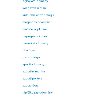
éghajlattudomány
közgazdaságtan
kulturális antropológia
megelőző orvostan
multidiszciplináris
népegészségtan
neveléstudomány
ökológia
pszichológia
sporttudomány
szociális munka
szociálpolitika
szociológia
táplálkozástudomány