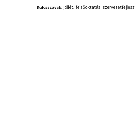
jóllét, felsőoktatás, szervezetfejles
Kulcsszavak: