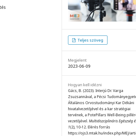
ztés
Teljes szöveg
Megjelent
2023-06-09
Hogyan kell idézni
Gács, B. (2023). Interjú Dr. Varga
Zsuzsannával, a Pécsi Tudományegye
Általános Orvostudományi Kar Dékáni
hivatalvezetőjével és a kar stratégiai
tervének, a PotePillars Well-Being pillé
vezetőjével.
Multidiszciplináris Egészség és
1
(2), 10-12. Elérés forrás
https://ojs3.mtak.hu/index.php/MEJ/arti