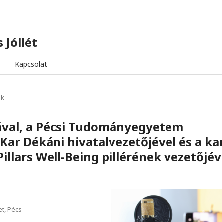
 Jóllét
Kapcsolat
úk
nával, a Pécsi Tudományegyetem
ar Dékáni hivatalvezetőjével és a ka
Pillars Well-Being pillérének vezetőjév
t, Pécs