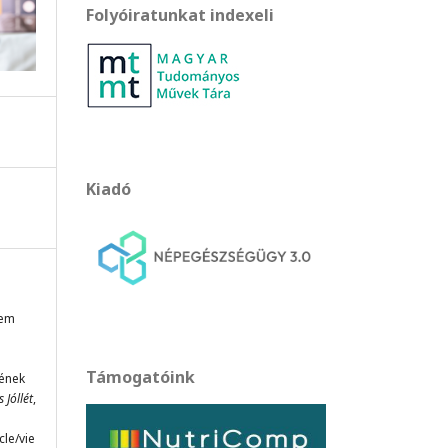
Folyóiratunkat indexeli
Kiadó
tem
Támogatóink
rének
 Jóllét
,
cle/vie