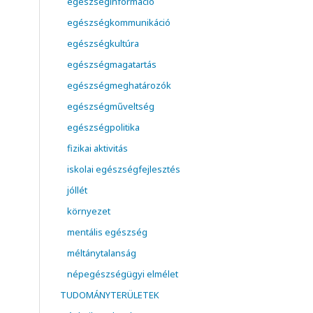
egészséginformáció
egészségkommunikáció
egészségkultúra
egészségmagatartás
egészségmeghatározók
egészségműveltség
egészségpolitika
fizikai aktivitás
iskolai egészségfejlesztés
jóllét
környezet
mentális egészség
méltánytalanság
népegészségügyi elmélet
TUDOMÁNYTERÜLETEK