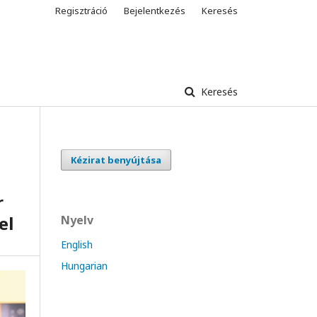
Regisztráció
Bejelentkezés
Keresés
Keresés
Kézirat benyújtása
r
el
Nyelv
English
Hungarian