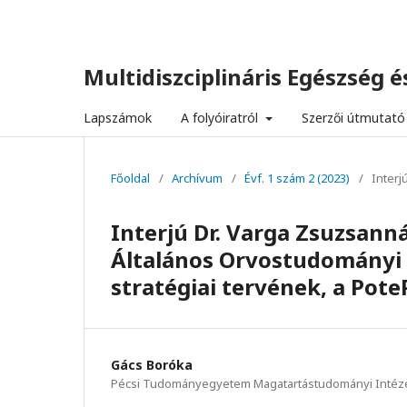
Multidiszciplináris Egészség és
Lapszámok
A folyóiratról
Szerzői útmutató
Főoldal
/
Archívum
/
Évf. 1 szám 2 (2023)
/
Interj
Interjú Dr. Varga Zsuzsan
Általános Orvostudományi K
stratégiai tervének, a Pote
Gács Boróka
Pécsi Tudományegyetem Magatartástudományi Intéze