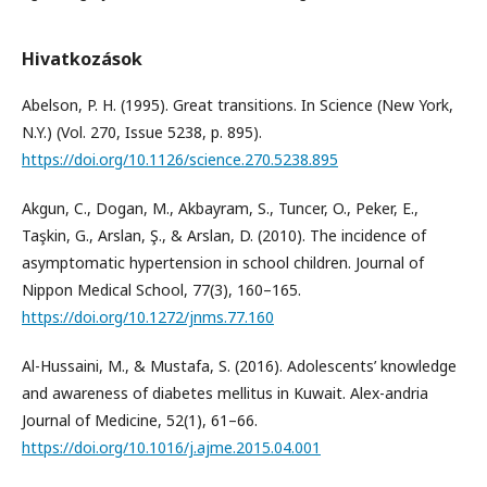
Hivatkozások
Abelson, P. H. (1995). Great transitions. In Science (New York,
N.Y.) (Vol. 270, Issue 5238, p. 895).
https://doi.org/10.1126/science.270.5238.895
Akgun, C., Dogan, M., Akbayram, S., Tuncer, O., Peker, E.,
Taşkin, G., Arslan, Ş., & Arslan, D. (2010). The incidence of
asymptomatic hypertension in school children. Journal of
Nippon Medical School, 77(3), 160–165.
https://doi.org/10.1272/jnms.77.160
Al-Hussaini, M., & Mustafa, S. (2016). Adolescents’ knowledge
and awareness of diabetes mellitus in Kuwait. Alex-andria
Journal of Medicine, 52(1), 61–66.
https://doi.org/10.1016/j.ajme.2015.04.001