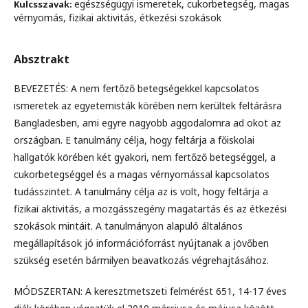
egészségügyi ismeretek, cukorbetegség, magas
Kulcsszavak:
vérnyomás, fizikai aktivitás, étkezési szokások
Absztrakt
BEVEZETÉS: A nem fertőző betegségekkel kapcsolatos
ismeretek az egyetemisták körében nem kerültek feltárásra
Bangladesben, ami egyre nagyobb aggodalomra ad okot az
országban. E tanulmány célja, hogy feltárja a főiskolai
hallgatók körében két gyakori, nem fertőző betegséggel, a
cukorbetegséggel és a magas vérnyomással kapcsolatos
tudásszintet. A tanulmány célja az is volt, hogy feltárja a
fizikai aktivitás, a mozgásszegény magatartás és az étkezési
szokások mintáit. A tanulmányon alapuló általános
megállapítások jó információforrást nyújtanak a jövőben
szükség esetén bármilyen beavatkozás végrehajtásához.
MÓDSZERTAN: A keresztmetszeti felmérést 651, 14-17 éves