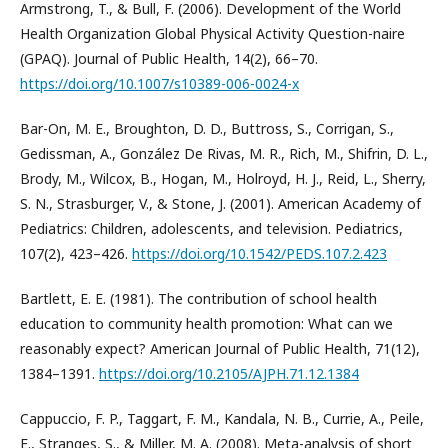
Armstrong, T., & Bull, F. (2006). Development of the World
Health Organization Global Physical Activity Question-naire
(GPAQ). Journal of Public Health, 14(2), 66–70.
https://doi.org/10.1007/s10389-006-0024-x
Bar-On, M. E., Broughton, D. D., Buttross, S., Corrigan, S.,
Gedissman, A., González De Rivas, M. R., Rich, M., Shifrin, D. L.,
Brody, M., Wilcox, B., Hogan, M., Holroyd, H. J., Reid, L., Sherry,
S. N., Strasburger, V., & Stone, J. (2001). American Academy of
Pediatrics: Children, adolescents, and television. Pediatrics,
107(2), 423–426.
https://doi.org/10.1542/PEDS.107.2.423
Bartlett, E. E. (1981). The contribution of school health
education to community health promotion: What can we
reasonably expect? American Journal of Public Health, 71(12),
1384–1391.
https://doi.org/10.2105/AJPH.71.12.1384
Cappuccio, F. P., Taggart, F. M., Kandala, N. B., Currie, A., Peile,
E., Stranges, S., & Miller, M. A. (2008). Meta-analysis of short