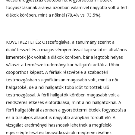
fogyasztásának aránya azonban valamivel nagyobb volt a férfi
diákok körében, mint a nőknél (78,4% vs. 73,5%).
KÖVETKEZTETÉS: Összefoglalva, a tanulmány szerint a
diabétesszel és a magas vérnyomással kapcsolatos általános
ismeretek jók voltak a diákok körében, bár a legtöbb helyes
választ a természettudományi kar hallgatói adták a többi
csoporthoz képest. A férfiak részvétele a szabadtéri
testmozgásban szignifikánsan magasabb volt, mint a női
hallgatóké, de a női hallgatók több időt töltöttek ülő
testmozgással. A férfi hallgatók körében magasabb volt a
rendszeres étkezés előfordulása, mint a női hallgatóknál. A
férfi hallgatóknál azonban a gyorséttermi ételek fogyasztása
és a túlsúlyos állapot is nagyobb arányban fordult elő. A
vizsgálat eredményei hasznosak lehetnek a megfelelő
egészségfejlesztési beavatkozások megtervezéséhez.