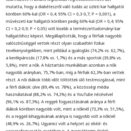
mutatta, hogy a diabéteszről való tudás az üzleti kar hallgatói
körében 60%-kal (OR = 0,4; 95% CI = 0,3-0,7; P = 0,001), a
művészeti kar hallgatói körében pedig 60%-kal (OR = 0,4; 95%
CI = 0,2-0,9; P < 0,05) volt kisebb a természettudományi kar
hallgatóihoz képest. Megállapították, hogy a férfiak nagyobb
valószínűséggel vettek részt olyan szabadtéri fizikai
tevékenységekben, mint például a gyaloglás (74,2% vs. 62,7%),
a kerékpározás (17,8% vs. 1,7%) és a más sportok (39,8% vs.
5,8%), mint a nők. A háztartási munkákban azonban a nők
nagyobb arányban, 75,7%-ban, míg a férfiak 62,3%-ban vettek
részt. A női diákok több időt töltöttek ülő testmozgással, mint
a férfi diákok: ülve (89,4% vs. 78%), a közösségi média
használatával (88,2% vs. 74,2%) és a YouTube nézésével
(96,1% vs. 87,3%). A reggeli fogyasztásának aránya a férfi
diákok körében nagyobb volt, mint a nőknél (73,3% vs. 51,5%),
és a reggeli kihagyásának aránya is nagyobb volt a nőknél
(48,9% vs. 26,7%). Ugyanez volt a helyzet az ebéd- és
vacsorafogyasztás esetében is. A gyorséttermi ételek