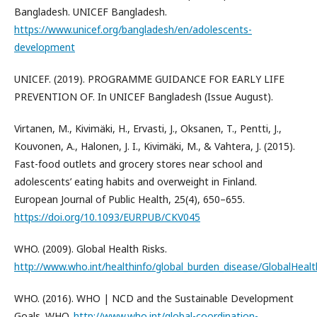
Bangladesh. UNICEF Bangladesh.
https://www.unicef.org/bangladesh/en/adolescents-
development
UNICEF. (2019). PROGRAMME GUIDANCE FOR EARLY LIFE
PREVENTION OF. In UNICEF Bangladesh (Issue August).
Virtanen, M., Kivimäki, H., Ervasti, J., Oksanen, T., Pentti, J.,
Kouvonen, A., Halonen, J. I., Kivimäki, M., & Vahtera, J. (2015).
Fast-food outlets and grocery stores near school and
adolescents’ eating habits and overweight in Finland.
European Journal of Public Health, 25(4), 650–655.
https://doi.org/10.1093/EURPUB/CKV045
WHO. (2009). Global Health Risks.
http://www.who.int/healthinfo/global_burden_disease/GlobalHealth
WHO. (2016). WHO | NCD and the Sustainable Development
Goals. WHO.
http://www.who.int/global-coordination-