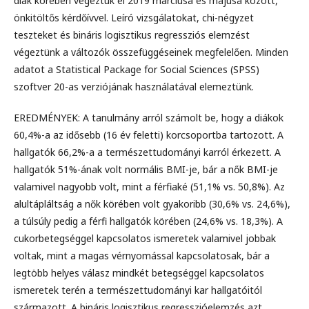
diák körében végeztük el 2019 márciusa és májusa között,
önkitöltős kérdőívvel. Leíró vizsgálatokat, chi-négyzet
teszteket és bináris logisztikus regressziós elemzést
végeztünk a változók összefüggéseinek megfelelően. Minden
adatot a Statistical Package for Social Sciences (SPSS)
szoftver 20-as verziójának használatával elemeztünk.
EREDMÉNYEK: A tanulmány arról számolt be, hogy a diákok
60,4%-a az idősebb (16 év feletti) korcsoportba tartozott. A
hallgatók 66,2%-a a természettudományi karról érkezett. A
hallgatók 51%-ának volt normális BMI-je, bár a nők BMI-je
valamivel nagyobb volt, mint a férfiaké (51,1% vs. 50,8%). Az
alultápláltság a nők körében volt gyakoribb (30,6% vs. 24,6%),
a túlsúly pedig a férfi hallgatók körében (24,6% vs. 18,3%). A
cukorbetegséggel kapcsolatos ismeretek valamivel jobbak
voltak, mint a magas vérnyomással kapcsolatosak, bár a
legtöbb helyes válasz mindkét betegséggel kapcsolatos
ismeretek terén a természettudományi kar hallgatóitól
származott. A bináris logisztikus regresszióelemzés azt