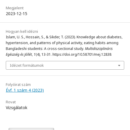
Megjelent
2023-12-15
Hogyan kell idézni
Islam, U. S., Hossain, S., & Sikder, T. (2023). Knowledge about diabetes,
hypertension, and patterns of physical activity, eating habits among
Bangladeshi students: A cross-sectional study.
Multidiszciplináris
Egészség és Jóllét
,
1
(4), 13-31. https://doi.org/10.58701/mej.12838
Idézet formátumok
Folyóirat szám
Évf. 1 szám 4 (2023)
Rovat
Vizsgálatok