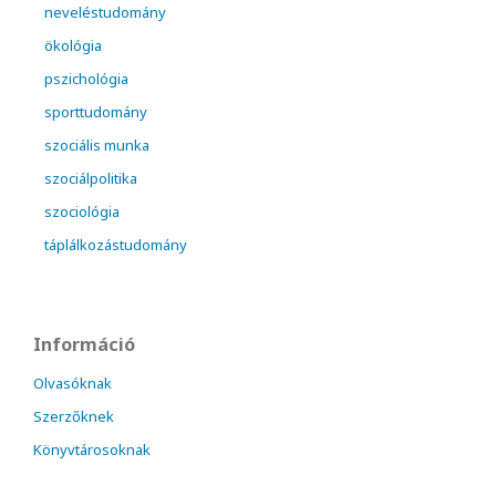
neveléstudomány
ökológia
pszichológia
sporttudomány
szociális munka
szociálpolitika
szociológia
táplálkozástudomány
Információ
Olvasóknak
Szerzőknek
Könyvtárosoknak