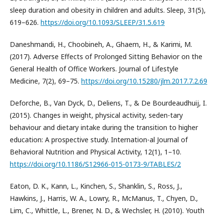
sleep duration and obesity in children and adults. Sleep, 31(5),
619–626.
https://doi.org/10.1093/SLEEP/31.5.619
Daneshmandi, H., Choobineh, A., Ghaem, H., & Karimi, M.
(2017). Adverse Effects of Prolonged Sitting Behavior on the
General Health of Office Workers. Journal of Lifestyle
Medicine, 7(2), 69–75.
https://doi.org/10.15280/jlm.2017.7.2.69
Deforche, B., Van Dyck, D., Deliens, T., & De Bourdeaudhuij, I.
(2015). Changes in weight, physical activity, seden-tary
behaviour and dietary intake during the transition to higher
education: A prospective study. Internation-al Journal of
Behavioral Nutrition and Physical Activity, 12(1), 1–10.
https://doi.org/10.1186/S12966-015-0173-9/TABLES/2
Eaton, D. K., Kann, L., Kinchen, S., Shanklin, S., Ross, J.,
Hawkins, J., Harris, W. A., Lowry, R., McManus, T., Chyen, D.,
Lim, C., Whittle, L., Brener, N. D., & Wechsler, H. (2010). Youth