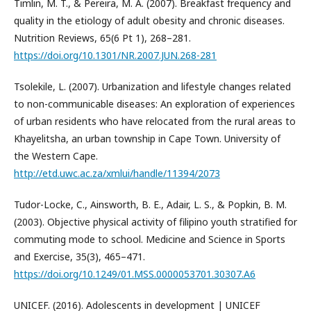
Timlin, M. T., & Pereira, M. A. (2007). Breakfast frequency and
quality in the etiology of adult obesity and chronic diseases.
Nutrition Reviews, 65(6 Pt 1), 268–281.
https://doi.org/10.1301/NR.2007.JUN.268-281
Tsolekile, L. (2007). Urbanization and lifestyle changes related
to non-communicable diseases: An exploration of experiences
of urban residents who have relocated from the rural areas to
Khayelitsha, an urban township in Cape Town. University of
the Western Cape.
http://etd.uwc.ac.za/xmlui/handle/11394/2073
Tudor-Locke, C., Ainsworth, B. E., Adair, L. S., & Popkin, B. M.
(2003). Objective physical activity of filipino youth stratified for
commuting mode to school. Medicine and Science in Sports
and Exercise, 35(3), 465–471.
https://doi.org/10.1249/01.MSS.0000053701.30307.A6
UNICEF. (2016). Adolescents in development | UNICEF