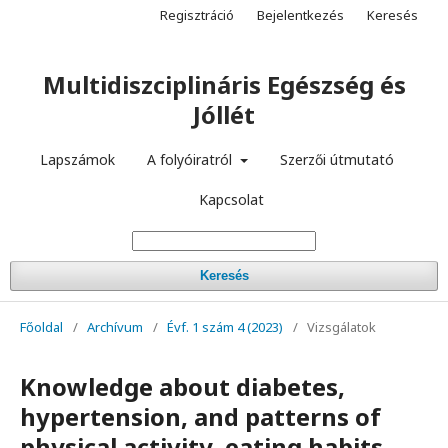
Regisztráció
Bejelentkezés
Keresés
Multidiszciplináris Egészség és
Jóllét
Lapszámok
A folyóiratról
Szerzői útmutató
Kapcsolat
Keresés
Főoldal
/
Archívum
/
Évf. 1 szám 4 (2023)
/
Vizsgálatok
Knowledge about diabetes,
hypertension, and patterns of
physical activity, eating habits