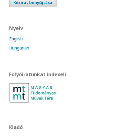
Kézirat benyújtása
Nyelv
English
Hungarian
Folyóiratunkat indexeli
Kiadó