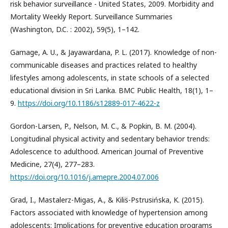
risk behavior surveillance - United States, 2009. Morbidity and
Mortality Weekly Report. Surveillance Summaries
(Washington, D.C. : 2002), 59(5), 1–142.
Gamage, A. U., & Jayawardana, P. L. (2017). Knowledge of non-
communicable diseases and practices related to healthy
lifestyles among adolescents, in state schools of a selected
educational division in Sri Lanka. BMC Public Health, 18(1), 1–
9.
https://doi.org/10.1186/s12889-017-4622-z
Gordon-Larsen, P., Nelson, M. C., & Popkin, B. M. (2004).
Longitudinal physical activity and sedentary behavior trends:
Adolescence to adulthood. American Journal of Preventive
Medicine, 27(4), 277–283.
https://doi.org/10.1016/j.amepre.2004.07.006
Grad, I., Mastalerz-Migas, A., & Kilis̈-Pstrusińska, K. (2015).
Factors associated with knowledge of hypertension among
adolescents: Implications for preventive education programs