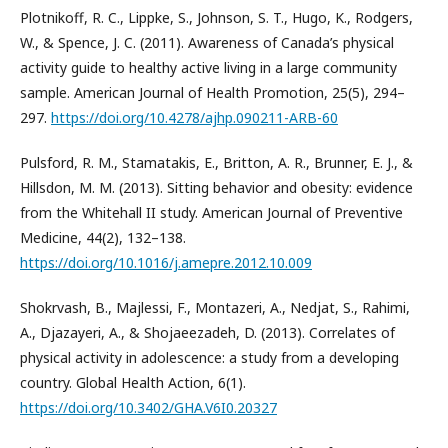
Plotnikoff, R. C., Lippke, S., Johnson, S. T., Hugo, K., Rodgers,
W., & Spence, J. C. (2011). Awareness of Canada’s physical
activity guide to healthy active living in a large community
sample. American Journal of Health Promotion, 25(5), 294–
297.
https://doi.org/10.4278/ajhp.090211-ARB-60
Pulsford, R. M., Stamatakis, E., Britton, A. R., Brunner, E. J., &
Hillsdon, M. M. (2013). Sitting behavior and obesity: evidence
from the Whitehall II study. American Journal of Preventive
Medicine, 44(2), 132–138.
https://doi.org/10.1016/j.amepre.2012.10.009
Shokrvash, B., Majlessi, F., Montazeri, A., Nedjat, S., Rahimi,
A., Djazayeri, A., & Shojaeezadeh, D. (2013). Correlates of
physical activity in adolescence: a study from a developing
country. Global Health Action, 6(1).
https://doi.org/10.3402/GHA.V6I0.20327