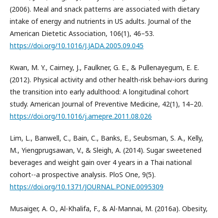
(2006). Meal and snack patterns are associated with dietary
intake of energy and nutrients in US adults. Journal of the
American Dietetic Association, 106(1), 46–53.
https://doi.org/10.1016/J.JADA.2005.09.045
Kwan, M. Y., Cairney, J., Faulkner, G. E., & Pullenayegum, E. E.
(2012). Physical activity and other health-risk behav-iors during
the transition into early adulthood: A longitudinal cohort
study. American Journal of Preventive Medicine, 42(1), 14–20.
https://doi.org/10.1016/j.amepre.2011.08.026
Lim, L., Banwell, C., Bain, C., Banks, E., Seubsman, S. A., Kelly,
M., Yiengprugsawan, V., & Sleigh, A. (2014). Sugar sweetened
beverages and weight gain over 4 years in a Thai national
cohort--a prospective analysis. PloS One, 9(5).
https://doi.org/10.1371/JOURNAL.PONE.0095309
Musaiger, A. O., Al-Khalifa, F., & Al-Mannai, M. (2016a). Obesity,