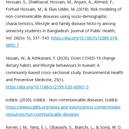
Hossain, S., Shakhaoat Hossain, M., Anjum, A., Ahmed, F.,
Forhad Hossain, M., & Elias Uddin, M. (2018). Risk modeling of
non-communicable diseases using socio-demographic
characteristics, lifestyle and family disease histo-ry among
university students in Bangladesh. Journal of Public Health,
Vol. 26(Iss. 5), 531–543.
https://doi.org/10.1007/s10389-018-
0895-7
Husain, W., & Ashkanani, F. (2020). Does COVID-19 change
dietary habits and lifestyle behaviours in Kuwait: A
community-based cross-sectional study. Environmental Health
and Preventive Medicine, 25(1).
https://doi.org/10.1186/s12199-020-00901-5
icddr,b. (2020). icddr,b - Non-communicable diseases. Icddr,b.
https://www.icddrb.org/news-and-events/press-corner/media-
resources/non-communicable-diseases
Kerver, J. M., Yang, E. J., Obayashi, S., Bianchi, L., & Song, W. O.