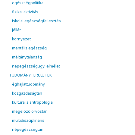
egészségpolitika
fizikai aktivitás
iskolai egészségfejlesztés
jóllét
környezet
mentális egészség
méltánytalanság
népegészségügyi elmélet
TUDOMÁNYTERÜLETEK
éghajlattudomány
közgazdaságtan
kulturális antropológia
megelőző orvostan
multidiszciplináris
népegészségtan