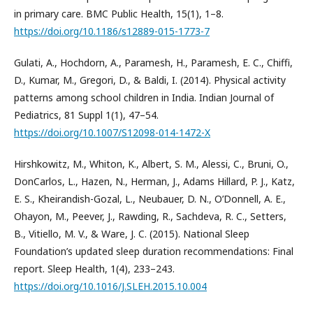
in primary care. BMC Public Health, 15(1), 1–8.
https://doi.org/10.1186/s12889-015-1773-7
Gulati, A., Hochdorn, A., Paramesh, H., Paramesh, E. C., Chiffi,
D., Kumar, M., Gregori, D., & Baldi, I. (2014). Physical activity
patterns among school children in India. Indian Journal of
Pediatrics, 81 Suppl 1(1), 47–54.
https://doi.org/10.1007/S12098-014-1472-X
Hirshkowitz, M., Whiton, K., Albert, S. M., Alessi, C., Bruni, O.,
DonCarlos, L., Hazen, N., Herman, J., Adams Hillard, P. J., Katz,
E. S., Kheirandish-Gozal, L., Neubauer, D. N., O’Donnell, A. E.,
Ohayon, M., Peever, J., Rawding, R., Sachdeva, R. C., Setters,
B., Vitiello, M. V., & Ware, J. C. (2015). National Sleep
Foundation’s updated sleep duration recommendations: Final
report. Sleep Health, 1(4), 233–243.
https://doi.org/10.1016/J.SLEH.2015.10.004