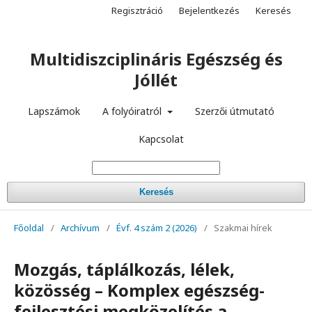
Regisztráció
Bejelentkezés
Keresés
Multidiszciplináris Egészség és
Jóllét
Lapszámok
A folyóiratról
Szerzői útmutató
Kapcsolat
Keresés
Főoldal
/
Archívum
/
Évf. 4 szám 2 (2026)
/
Szakmai hírek
Mozgás, táplálkozás, lélek,
közösség – Komplex egészség-
fejlesztési megközelítés a