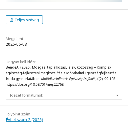
Teljes szöveg
Megjelent
2026-06-08
Hogyan kell idézni
BendeA. (2026). Mozgás, táplálkozás, lélek, közösség – Komplex
egészség-fejlesztési megközelítés a Mórahalmi Egészségfejlesztési
Iroda gyakorlatában.
Multidiszciplináris Egészség és Jóllét
,
4
(2), 99-103.
https://doi.org/10.58701/mej.22768
Idézet formátumok
Folyóirat szám
Évf. 4 szám 2 (2026)