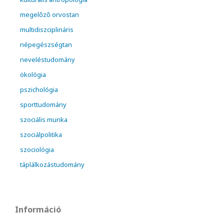
megelőző orvostan
multidiszciplináris
népegészségtan
neveléstudomány
ökológia
pszichológia
sporttudomány
szociális munka
szociálpolitika
szociológia
táplálkozástudomány
Információ