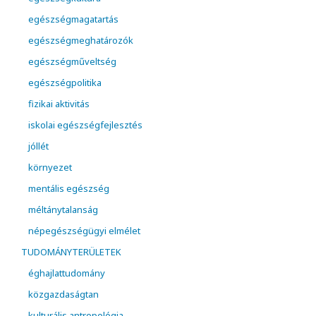
egészségmagatartás
egészségmeghatározók
egészségműveltség
egészségpolitika
fizikai aktivitás
iskolai egészségfejlesztés
jóllét
környezet
mentális egészség
méltánytalanság
népegészségügyi elmélet
TUDOMÁNYTERÜLETEK
éghajlattudomány
közgazdaságtan
kulturális antropológia