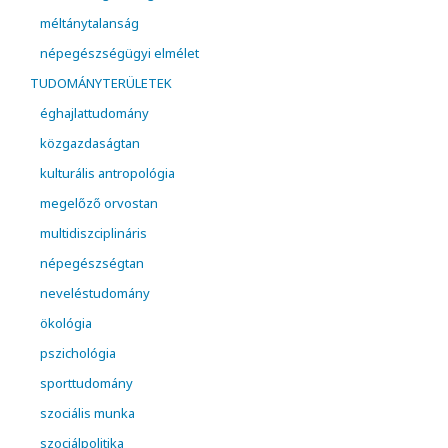
méltánytalanság
népegészségügyi elmélet
TUDOMÁNYTERÜLETEK
éghajlattudomány
közgazdaságtan
kulturális antropológia
megelőző orvostan
multidiszciplináris
népegészségtan
neveléstudomány
ökológia
pszichológia
sporttudomány
szociális munka
szociálpolitika