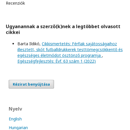
Recenziók
Ugyanannak a szerző(k)nek a legtöbbet olvasott
cikkei
Barta Ildikó,
Cikkismertetés: Férfiak sajátosságaihoz
illesztett, skót futballdrukkerek testtömegcsökkentő és
egészséges életmódot ösztönző programja
,
Egészségfejlesztés: Évf. 63 szám 1 (2022)
Kézirat benyújtása
Nyelv
English
Hungarian