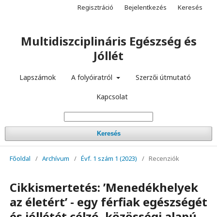
Regisztráció
Bejelentkezés
Keresés
Multidiszciplináris Egészség és
Jóllét
Lapszámok
A folyóiratról
Szerzői útmutató
Kapcsolat
Keresés
Főoldal
/
Archívum
/
Évf. 1 szám 1 (2023)
/
Recenziók
Cikkismertetés: ’Menedékhelyek
az életért’ - egy férfiak egészségét
és jóllétét célzó, közösségi alapú