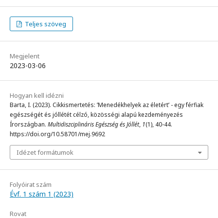
Teljes szöveg
Megjelent
2023-03-06
Hogyan kell idézni
Barta, I. (2023). Cikkismertetés: ’Menedékhelyek az életért’ - egy férfiak
egészségét és jóllétét célzó, közösségi alapú kezdeményezés
Írországban.
Multidiszciplináris Egészség és Jóllét
,
1
(1), 40-44.
https://doi.org/10.58701/mej.9692
Idézet formátumok
Folyóirat szám
Évf. 1 szám 1 (2023)
Rovat