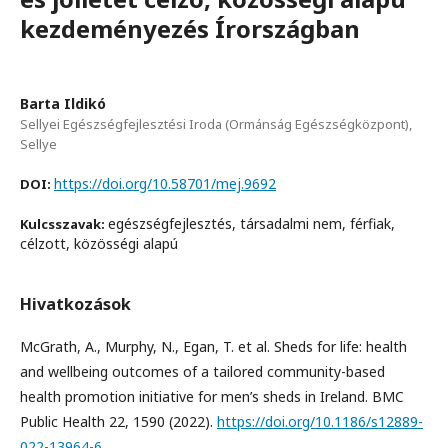
kezdeményezés Írországban
Barta Ildikó
Sellyei Egészségfejlesztési Iroda (Ormánság Egészségközpont),
Sellye
https://doi.org/10.58701/mej.9692
DOI:
egészségfejlesztés, társadalmi nem, férfiak,
Kulcsszavak:
célzott, közösségi alapú
Hivatkozások
McGrath, A., Murphy, N., Egan, T. et al. Sheds for life: health
and wellbeing outcomes of a tailored community-based
health promotion initiative for men’s sheds in Ireland. BMC
Public Health 22, 1590 (2022).
https://doi.org/10.1186/s12889-
022-13964-6