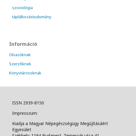
szociológia
táplálkozástudomány
Információ
Olvasóknak
Szerzőknek
Könyvtárosoknak
ISSN 2939-8150
Impresszum:
Kiadja a Magyar Népegészségügy Megújításáért
Egyesület
Székhely: 1194 Budapest, Temesvár utca 41.