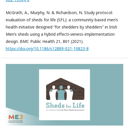
McGrath, A., Murphy, N. & Richardson, N. Study protocol:
evaluation of sheds for life (SFL): a community-based men’s
health initiative designed “for shedders by shedders” in Irish
Men’s sheds using a hybrid effecti-veness-implementation
design. BMC Public Health 21, 801 (2021).
https://doi.org/10.1186/s12889-021-10823-8