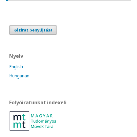
Kézirat benyújtása
Nyelv
English
Hungarian
Folyóiratunkat indexeli