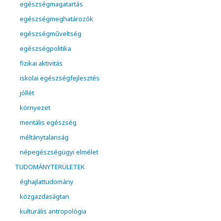
egészségmagatartás
egészségmeghatározók
egészségműveltség
egészségpolitika
fizikai aktivitás
iskolai egészségfejlesztés
jóllét
környezet
mentális egészség
méltánytalanság
népegészségügyi elmélet
TUDOMÁNYTERÜLETEK
éghajlattudomány
közgazdaságtan
kulturális antropológia