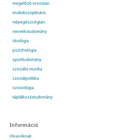
megelőző orvostan
multidiszciplináris
népegészségtan
neveléstudomány
ökológia
pszichológia
sporttudomány
szociális munka
szociálpolitika
szociológia
táplálkozástudomány
Információ
Olvasóknak