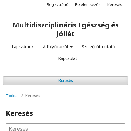
Regisztráció
Bejelentkezés
Keresés
Multidiszciplináris Egészség és
Jóllét
Lapszámok
A folyóiratról
Szerzői útmutató
Kapcsolat
Keresés
Főoldal
/
Keresés
Keresés