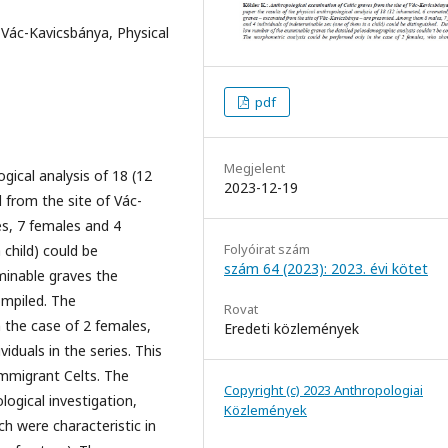
, Vác-Kavicsbánya, Physical
pdf
Megjelent
ogical analysis of 18 (12
2023-12-19
 from the site of Vác-
s, 7 females and 4
Folyóirat szám
 child) could be
szám 64 (2023): 2023. évi kötet
minable graves the
ompiled. The
Rovat
 the case of 2 females,
Eredeti közlemények
duals in the series. This
mmigrant Celts. The
Copyright (c) 2023 Anthropologiai
ogical investigation,
Közlemények
 were characteristic in