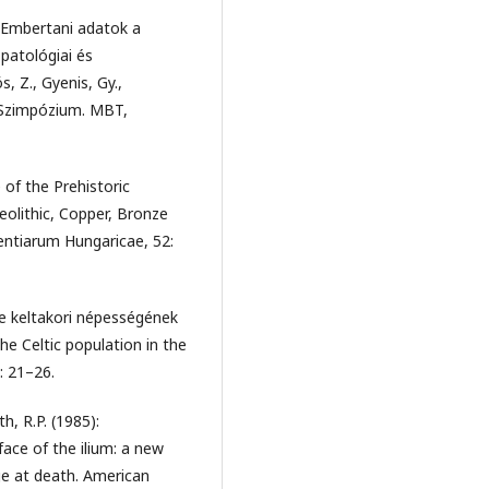
): Embertani adatok a
 patológiai és
, Z., Gyenis, Gy.,
i Szimpózium. MBT,
 of the Prehistoric
Neolithic, Copper, Bronze
entiarum Hungaricae, 52:
e keltakori népességének
e Celtic population in the
: 21–26.
h, R.P. (1985):
ace of the ilium: a new
ge at death. American