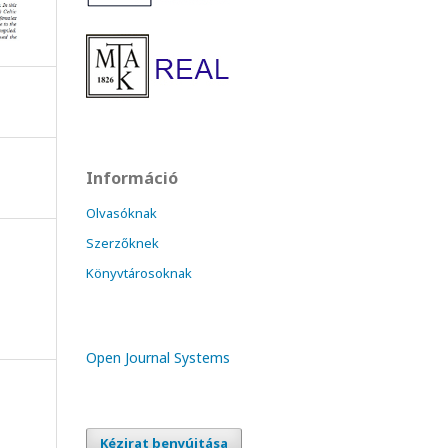
Információ
Olvasóknak
Szerzőknek
Könyvtárosoknak
Open Journal Systems
Kézirat benyújtása