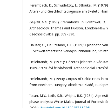
Ferembach, D., Schwidetzky, I., Stloukal, M. (1979
Alters- und Geschlechtsdiagnose am Skelett. Hom
Gejvall, N.G. (1963): Cremations. In: Brothwell, D., 
Archaeology. Thames and Hudson, London-New Y
Czechoslovakia. pp. 379–390.
Hauser, G., De Stefano, G.F. (1989): Epigenetic Va
E. Schweizerbartsche Verlagsbuchhandlung, Stuttg
Hellebrandt, M. (1971): Előzetes jelentés a Vác-K
1969–1970. évi feltárásáról. Archaeologiai Értesít
Hellebrandt, M. (1994): Corpus of Celtic Finds in Hu
from Northern Hungary. Akadémia Kiadó, Budapest
Iscan, M.Y., Loth, S.R., Wright, R.K. (1984): Age es
phase analysis: White Males. Journal of Forensic 
DOI:
https://doi.org/10.1520/JFS11776J