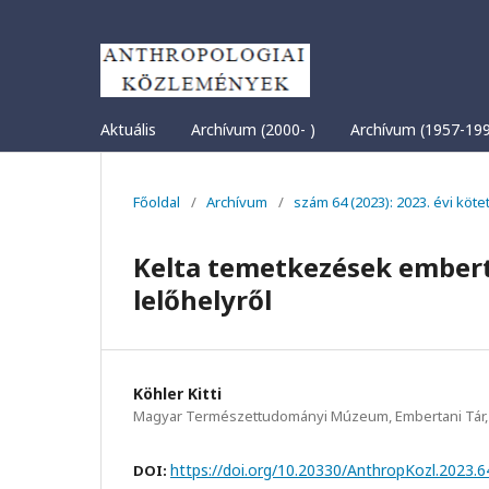
Aktuális
Archívum (2000- )
Archívum (1957-19
Főoldal
/
Archívum
/
szám 64 (2023): 2023. évi köte
Kelta temetkezések embert
lelőhelyről
Köhler Kitti
Magyar Természettudományi Múzeum, Embertani Tár,
https://doi.org/10.20330/AnthropKozl.2023.6
DOI: