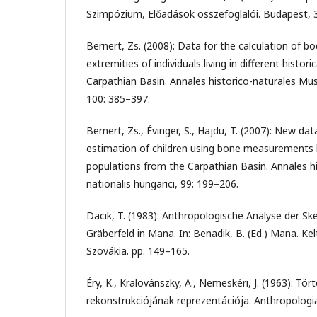
Szimpózium, Előadások összefoglalói. Budapest, 
Bernert, Zs. (2008): Data for the calculation of b
extremities of individuals living in different histori
Carpathian Basin. Annales historico-naturales Muse
100: 385–397.
Bernert, Zs., Évinger, S., Hajdu, T. (2007): New dat
estimation of children using bone measurements b
populations from the Carpathian Basin. Annales h
nationalis hungarici, 99: 199–206.
Dacik, T. (1983): Anthropologische Analyse der Sk
Gräberfeld in Mana. In: Benadik, B. (Ed.) Mana. Kel
Szovákia. pp. 149–165.
Éry, K., Kralovánszky, A., Nemeskéri, J. (1963): Tö
rekonstrukciójának reprezentációja. Anthropologi