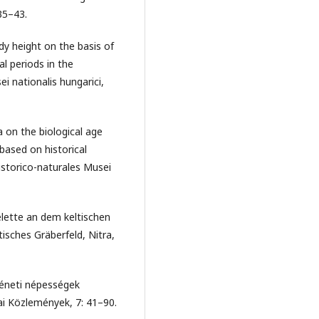
35–43.
ody height on the basis of
cal periods in the
i nationalis hungarici,
a on the biological age
ased on historical
istorico-naturales Musei
elette an dem keltischen
tisches Gräberfeld, Nitra,
rténeti népességek
ai Közlemények, 7: 41–90.