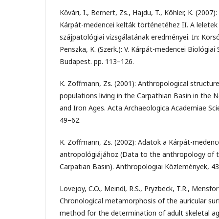
Kővári, I., Bernert, Zs., Hajdu, T., Köhler, K. (2007
Kárpát-medencei kelták történetéhez II. A leletek
szájpatológiai vizsgálatának eredményei. In: Korsós
Penszka, K. (Szerk.): V. Kárpát-medencei Biológia
Budapest. pp. 113–126.
K. Zoffmann, Zs. (2001): Anthropological structure
populations living in the Carpathian Basin in the 
and Iron Ages. Acta Archaeologica Academiae Sci
49–62.
K. Zoffmann, Zs. (2002): Adatok a Kárpát-medenc
antropológiájához (Data to the anthropology of th
Carpatian Basin). Anthropologiai Közlemények, 43
Lovejoy, C.O., Meindl, R.S., Pryzbeck, T.R., Mensfort
Chronological metamorphosis of the auricular surf
method for the determination of adult skeletal a