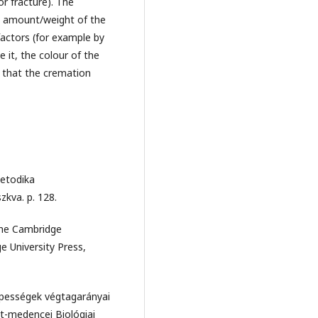
or fracture). The
e amount/weight of the
factors (for example by
e it, the colour of the
 that the cremation
Metodika
zkva. p. 128.
 The Cambridge
 University Press,
épességek végtagarányai
át-medencei Biológiai