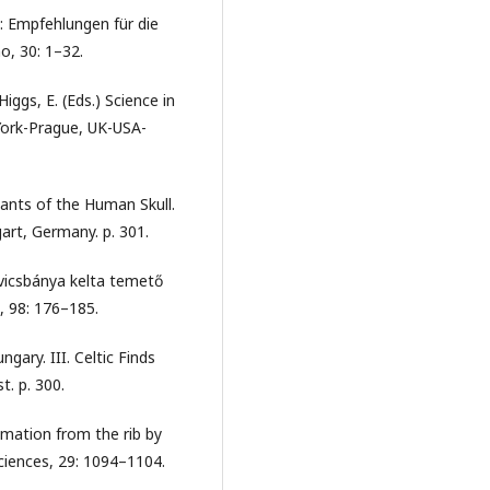
): Empfehlungen für die
o, 30: 1–32.
Higgs, E. (Eds.) Science in
ork-Prague, UK-USA-
riants of the Human Skull.
art, Germany. p. 301.
avicsbánya kelta temető
ő, 98: 176–185.
ngary. III. Celtic Finds
. p. 300.
timation from the rib by
Sciences, 29: 1094–1104.