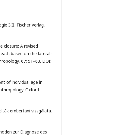
gie I-II. Fischer Verlag,
re closure: A revised
eath based on the lateral-
thropology, 67: 51–63. DOI:
nt of individual age in
 Anthropology. Oxford
elták embertani vizsgálata.
ethoden zur Diagnose des