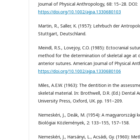
Journal of Physical Anthropology, 68: 15–28. DOI:
https://doi.org/10.1002/ajpa.1330680103
Martin, R., Saller, K. (1957): Lehrbuch der Antropolo
Stuttgart, Deutschland.
Meindl, R.S., Lovejoy, C.O. (1985): Ectocranial sutu
method for the determination of skeletal age at d
anterior sutures. American Journal of Physical An
https://doi.org/10.1002/ajpa.1330680106
Miles, A.E.W. (1963): The dentition in the assessme
skeletal material. In: Brothwell, D.R. (Ed.) Dental
University Press, Oxford, UK. pp. 191–209.
Nemeskéri, J., Deák, M. (1954): A magyarországi k
Biológiai Közlemények, 2: 133–155, 157–158.
Nemeskéri, J., Harsányi, L., Acsádi, Gy. (1960): M