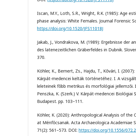
Iscan, M.Y., Loth, S.R., Wright, R.K. (1985): Age es
phase analysis: White Females. Journal Forensic S
https://doi.org/10.1520/JFS11018J
Jakab, J., Vondrakova, M. (1989): Ergebnisse der 
des latenezeitlichen Gräberfeldes in Dubnik. Slov
370.
Köhler, K., Bernert, Zs., Hajdu, T., Kővári, I. (2007
Kárpát-medencei kelták történetéhez. I. A vizsgál
leleteinek főbb metrikus és morfológiai jellemzői. I
Penszka, K. (Szerk.) V. Kárpát-medencei Biológia
Budapest. pp. 103–111.
Köhler, K. (2020): Anthropological Analysis of the
at Ménfőcsanak. Acta Archaeologica Academiae S
71(2): 561–573. DOI:
https://doi.org/10.1556/072.