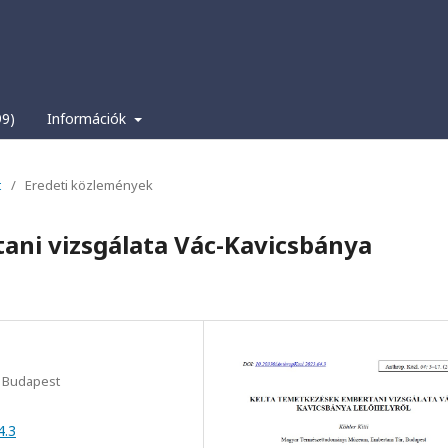
99)
Információk
t
/
Eredeti közlemények
ani vizsgálata Vác-Kavicsbánya
 Budapest
4.3