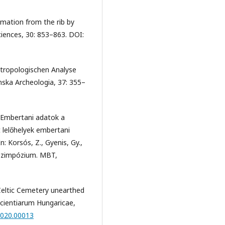
timation from the rib by
ciences, 30: 853–863. DOI:
antropologischen Analyse
enska Archeologia, 37: 355–
): Embertani adatok a
t lelőhelyek embertani
n: Korsós, Z., Gyenis, Gy.,
i Szimpózium. MBT,
 Celtic Cemetery unearthed
cientiarum Hungaricae,
2020.00013