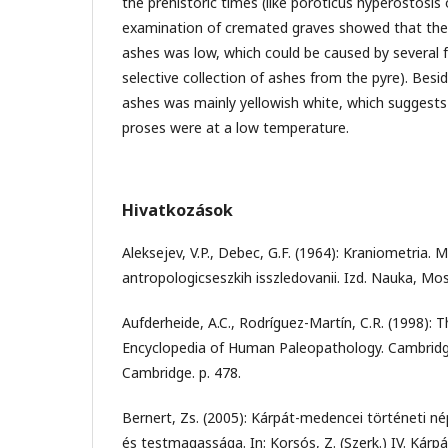
the prehistoric times (like poroticus hyperostosis 
examination of cremated graves showed that th
ashes was low, which could be caused by several 
selective collection of ashes from the pyre). Besid
ashes was mainly yellowish white, which suggests
proses were at a low temperature.
Hivatkozások
Aleksejev, V.P., Debec, G.F. (1964): Kraniometria. 
antropologicseszkih isszledovanii. Izd. Nauka, Mos
Aufderheide, A.C., Rodríguez-Martín, C.R. (1998):
Encyclopedia of Human Paleopathology. Cambridge
Cambridge. p. 478.
Bernert, Zs. (2005): Kárpát-medencei történeti n
és testmagassága. In: Korsós, Z. (Szerk.) IV. Kárp