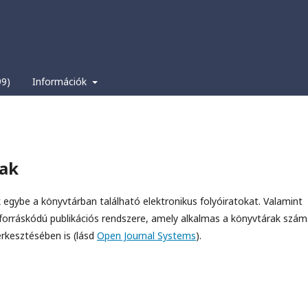
99)
Információk
ak
 egybe a könyvtárban található elektronikus folyóiratokat. Valamint
 forráskódú publikációs rendszere, amely alkalmas a könyvtárak szám
erkesztésében is (lásd
Open Journal Systems
).