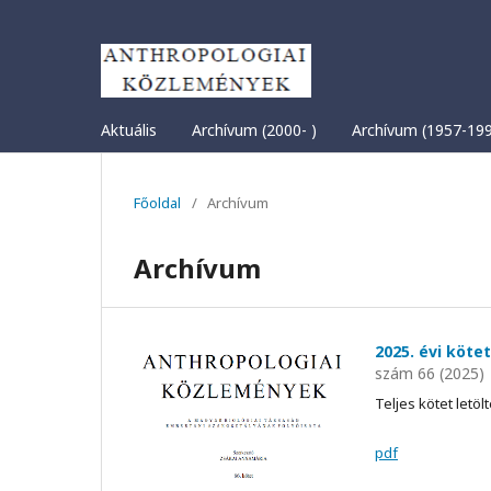
Aktuális
Archívum (2000- )
Archívum (1957-19
Főoldal
/
Archívum
Archívum
2025. évi kötet
szám 66 (2025)
Teljes kötet letöl
pdf