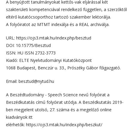
A benyújtott tanulmányokat kettős-vak eljárással két
szakterületi kompetenciával rendelkező független, a szerzőktől
eltérő kutatócsoporthoz tartozó szakember lektorálja.
A folyóiratot az MTMT indexálja és a REAL archiválja.
URL: https://ojs3.mtak.hu/index.php/besztud
DOI: 10.15775/Besztud
ISSN: HU ISSN 2732-3773
Kiadó: ELTE Nyelvtudományi Kutatóközpont
1068 Budapest, Benczúr u. 33., Prószéky Gábor főigazgató.
Email: besztud@nytud.hu
A Beszédtudomány - Speech Science nevű folyóirat a
Beszédkutatás című folyóirat utódja. A Beszédkutatás 2019-
ben megjelent utolsó, 27. száma és a megelőző online
kiadványok itt
elérhetők: https://ojs3.mtak.hu/index.php/beszkut/