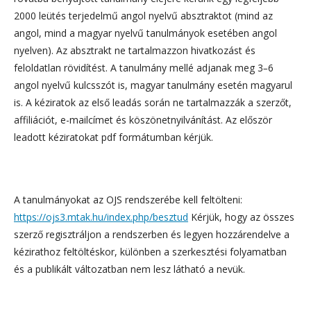
2000 leütés terjedelmű angol nyelvű absztraktot (mind az
angol, mind a magyar nyelvű tanulmányok esetében angol
nyelven). Az absztrakt ne tartalmazzon hivatkozást és
feloldatlan rövidítést. A tanulmány mellé adjanak meg 3
–
6
angol nyelvű kulcsszót is, magyar tanulmány esetén magyarul
is. A kéziratok az első leadás során ne tartalmazzák a szerzőt,
affiliációt, e-mailcímet és köszönetnyilvánítást. Az először
leadott kéziratokat pdf formátumban kérjük.
A tanulmányokat az OJS rendszerébe kell feltölteni:
https://ojs3.mtak.hu/index.php/besztud
Kérjük, hogy az összes
szerző regisztráljon a rendszerben és legyen hozzárendelve a
kézirathoz feltöltéskor, különben a szerkesztési folyamatban
és a publikált változatban nem lesz látható a nevük.