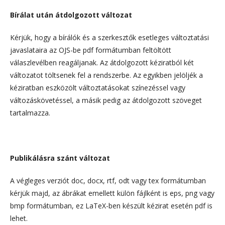
Bírálat után átdolgozott változat
Kérjük, hogy a bírálók és a szerkesztők esetleges változtatási
javaslataira az OJS-be pdf formátumban feltöltött
válaszlevélben reagáljanak. Az átdolgozott kéziratból két
változatot töltsenek fel a rendszerbe. Az egyikben jelöljék a
kéziratban eszközölt változtatásokat színezéssel vagy
változáskövetéssel, a másik pedig az átdolgozott szöveget
tartalmazza.
Publikálásra szánt változat
A végleges verziót doc, docx, rtf, odt vagy tex formátumban
kérjük majd, az ábrákat emellett külön fájlként is eps, png vagy
bmp formátumban, ez LaTeX-ben készült kézirat esetén pdf is
lehet.