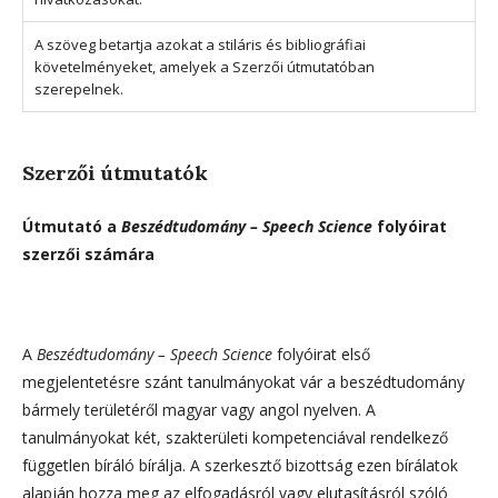
A szöveg betartja azokat a stiláris és bibliográfiai
követelményeket, amelyek a Szerzői útmutatóban
szerepelnek.
Szerzői útmutatók
Útmutató a
Beszédtudomány – Speech Science
folyóirat
szerzői számára
A
Beszédtudomány – Speech Science
folyóirat első
megjelentetésre szánt tanulmányokat vár a beszédtudomány
bármely területéről magyar vagy angol nyelven. A
tanulmányokat két, szakterületi kompetenciával rendelkező
független bíráló bírálja. A szerkesztő bizottság ezen bírálatok
alapján hozza meg az elfogadásról vagy elutasításról szóló