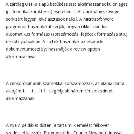
Kizárólag UTF-8 alapú betűkészletet alkalmazzanak különleges
(pl. fonetikai karakterek) esetében is. A tanulmány szövege
sorkizárt legyen, elválasztások nélkül. A
Microsoft Word
programot használókat kérjük, hogy a cikket minden
automatikus formázás (sorszámozás, fejlécek formázása stb.)
nélkül nyújtsák be. A LaTeX-használók az elsarticle
dokumentumosztályt használják a review option
alkalmazásával.
A címsorokat arab számokkal sorszámozzák, az alábbi minta
alapján: 1., 1.1., 1.1.1. Legfeljebb három címsori szintet
alkalmazzanak.
A nyelvi példákat dőlten, a tartalmi kiemelést félkövér
szedéssel jelezzék. Programkódot
Courier New
betűtípussal