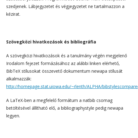
szedjenek. Lábjegyzetet és végjegyzetet ne tartalmazzon a
kézirat.
Szövegközi hivatkozások és bibliográfia
A szövegközi hivatkozások és a tanulmány végén megjelenő
Irodalom fejezet formázásához az alábbi linken elérhető,
BibTeX stílusokat összevető dokumentum newapa stílusát
alkalmazzák:
http://homepage.stat.uiowa.edu/~rlenth/ALPHA/bibstylescompare
A LaTeX-ben a megfelelő formátum a natbib csomag
betöltésével állítható elő, a bibliographystyle pedig newapa
legyen.