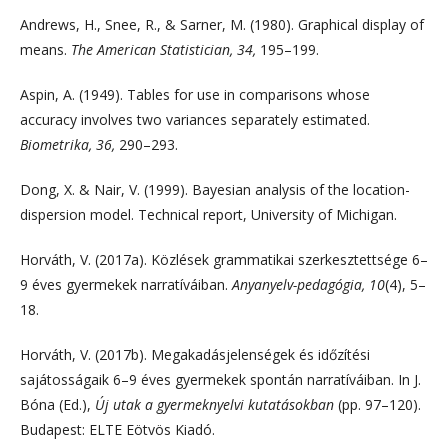
Andrews, H., Snee, R., & Sarner, M. (1980). Graphical display of
means.
The American Statistician, 34,
195–199.
Aspin, A. (1949). Tables for use in comparisons whose
accuracy involves two variances separately estimated.
Biometrika, 36,
290–293.
Dong, X. & Nair, V. (1999). Bayesian analysis of the location-
dispersion model. Technical report, University of Michigan.
Horváth, V. (2017a). Közlések grammatikai szerkesztettsége 6–
9 éves gyermekek narratíváiban.
Anyanyelv-pedagógia, 10
(4), 5–
18.
Horváth, V. (2017b). Megakadásjelenségek és időzítési
sajátosságaik 6–9 éves gyermekek spontán narratíváiban. In J.
Bóna (Ed.),
Új utak a gyermeknyelvi kutatásokban
(pp. 97–120).
Budapest: ELTE Eötvös Kiadó.