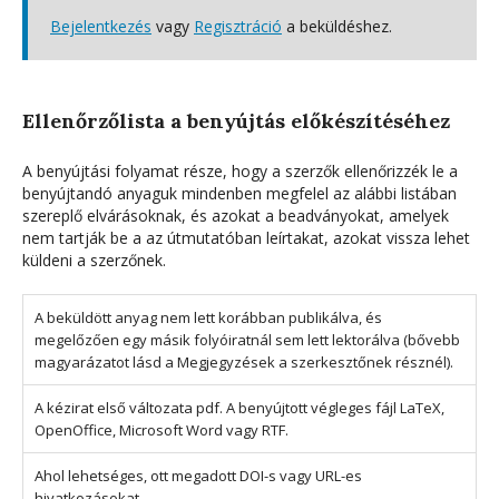
Bejelentkezés
vagy
Regisztráció
a beküldéshez.
Ellenőrzőlista a benyújtás előkészítéséhez
A benyújtási folyamat része, hogy a szerzők ellenőrizzék le a
benyújtandó anyaguk mindenben megfelel az alábbi listában
szereplő elvárásoknak, és azokat a beadványokat, amelyek
nem tartják be a az útmutatóban leírtakat, azokat vissza lehet
küldeni a szerzőnek.
A beküldött anyag nem lett korábban publikálva, és
megelőzően egy másik folyóiratnál sem lett lektorálva (bővebb
magyarázatot lásd a Megjegyzések a szerkesztőnek résznél).
A kézirat első változata pdf. A benyújtott végleges fájl LaTeX,
OpenOffice, Microsoft Word vagy RTF.
Ahol lehetséges, ott megadott DOI-s vagy URL-es
hivatkozásokat.