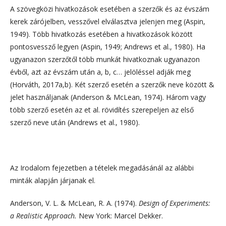
A szövegközi hivatkozások esetében a szerzők és az évszám
kerek zárójelben, vesszővel elválasztva jelenjen meg (Aspin,
1949). Több hivatkozás esetében a hivatkozások között
pontosvessző legyen (Aspin, 1949; Andrews et al., 1980). Ha
ugyanazon szerzőtől több munkát hivatkoznak ugyanazon
évből, azt az évszám után a, b, c… jelöléssel adják meg
(Horváth, 2017a,b). Két szerző esetén a szerzők neve között &
jelet használjanak (Anderson & McLean, 1974). Három vagy
több szerző esetén az et al. rövidítés szerepeljen az első
szerző neve után (Andrews et al., 1980).
Az Irodalom fejezetben a tételek megadásánál az alábbi
minták alapján járjanak el.
Anderson, V. L. & McLean, R. A. (1974).
Design of Experiments:
a Realistic Approach.
New York: Marcel Dekker.