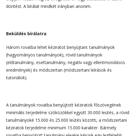
döntést. A bírálat mindkét irányban anonim.
Beküldés bírálatra
Három rovatba lehet kéziratot benyújtani: tanulmányok
(hagyományos tanulmányok), rövid tanulmányok
(előtanulmány, esettanulmány, negatív vagy ellentmondásos
eredmények) és módszertan (módszertani leírások és
tutoriálok).
A tanulmányok rovatba benyújtott kéziratok főszövegének
minimális terjedelme szóközökkel együtt 30.000 leütés, a rövid
tanulmányoké 15.000 és 25.000 leütés közötti, a módszertani
kéziratok terjedelme minimum 15.000 karakter. Bármely
rovatba benyújtott tanulmány elejére kérünk egy legfeljebb