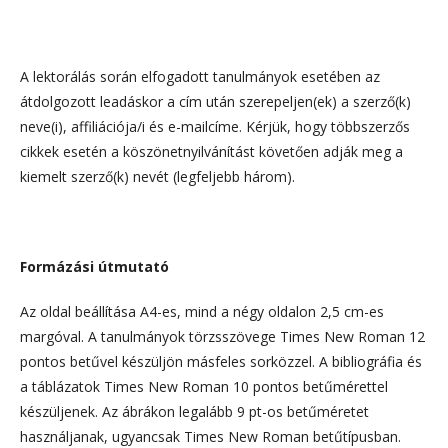
A lektorálás során elfogadott tanulmányok esetében az
átdolgozott leadáskor a cím után szerepeljen(ek) a szerző(k)
neve(i), affiliációja/i és e-mailcíme. Kérjük, hogy többszerzős
cikkek esetén a köszönetnyilvánítást követően adják meg a
kiemelt szerző(k) nevét (legfeljebb három).
Formázási útmutató
Az oldal beállítása A4-es, mind a négy oldalon 2,5 cm-es
margóval. A tanulmányok törzsszövege Times New Roman 12
pontos betűvel készüljön másfeles sorközzel. A bibliográfia és
a táblázatok Times New Roman 10 pontos betűmérettel
készüljenek. Az ábrákon legalább 9 pt-os betűméretet
használjanak, ugyancsak Times New Roman betűtípusban.