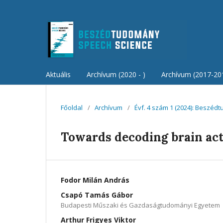
Aktuális
Archívum (2020 - )
Archívum (2017-20
Főoldal
/
Archívum
/
Évf. 4 szám 1 (2024): Beszéd
Towards decoding brain acti
Fodor Milán András
Csapó Tamás Gábor
Budapesti Műszaki és Gazdaságtudományi Egyetem
Arthur Frigyes Viktor