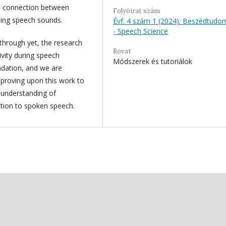
 a connection between
Folyóirat szám
nding speech sounds.
Évf. 4 szám 1 (2024): Beszédtudo
- Speech Science
through yet, the research
Rovat
ivity during speech
Módszerek és tutoriálok
ndation, and we are
mproving upon this work to
 understanding of
ation to spoken speech.