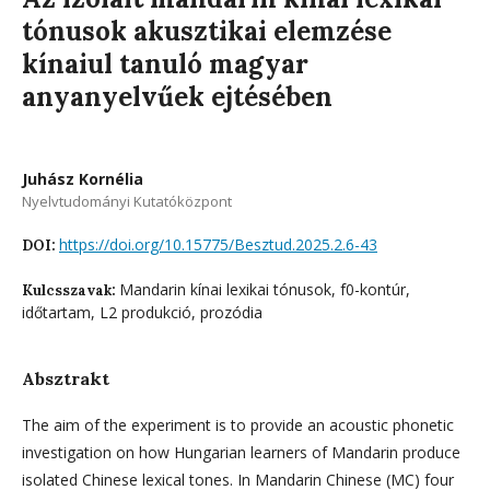
tónusok akusztikai elemzése
kínaiul tanuló magyar
anyanyelvűek ejtésében
Juhász Kornélia
Nyelvtudományi Kutatóközpont
https://doi.org/10.15775/Besztud.2025.2.6-43
DOI:
Mandarin kínai lexikai tónusok, f0-kontúr,
Kulcsszavak:
időtartam, L2 produkció, prozódia
Absztrakt
The aim of the experiment is to provide an acoustic phonetic
investigation on how Hungarian learners of Mandarin produce
isolated Chinese lexical tones. In Mandarin Chinese (MC) four