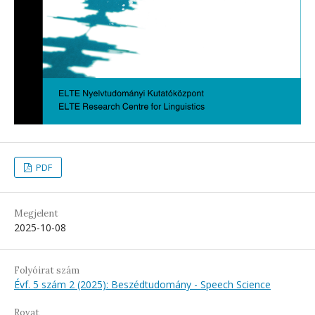
PDF
Megjelent
2025-10-08
Folyóirat szám
Évf. 5 szám 2 (2025): Beszédtudomány - Speech Science
Rovat