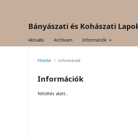
Bányászati és Kohászati Lapo
Aktuális
Archívum
Információk
Főoldal
/
Információk
Információk
feltöltés alatt...