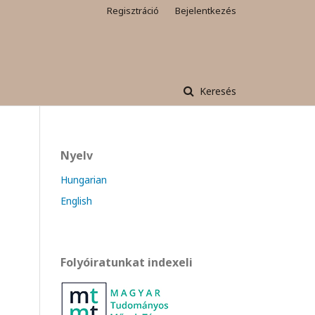
Regisztráció
Bejelentkezés
Keresés
Nyelv
Hungarian
English
Folyóiratunkat indexeli