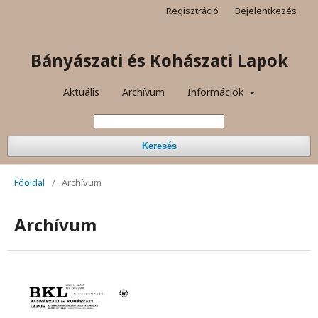
Regisztráció
Bejelentkezés
Bányászati és Kohászati Lapok
Aktuális
Archívum
Információk
Keresés
Főoldal
/
Archívum
Archívum