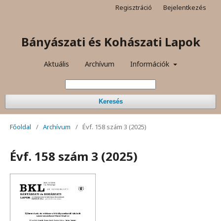
Regisztráció
Bejelentkezés
Bányászati és Kohászati Lapok
Aktuális
Archívum
Információk
Keresés
Főoldal
/
Archívum
/
Évf. 158 szám 3 (2025)
Évf. 158 szám 3 (2025)