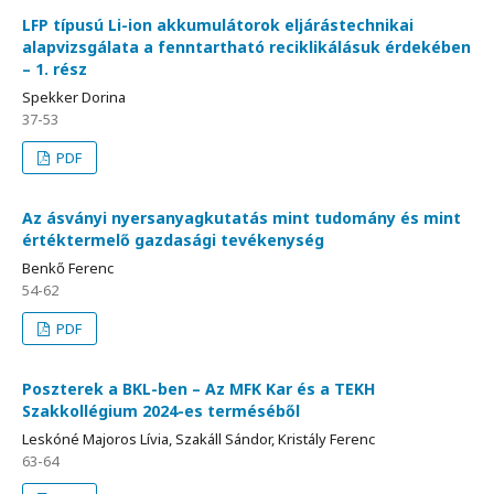
LFP típusú Li-ion akkumulátorok eljárástechnikai
alapvizsgálata a fenntartható reciklikálásuk érdekében
– 1. rész
Spekker Dorina
37-53
PDF
Az ásványi nyersanyagkutatás mint tudomány és mint
értéktermelő gazdasági tevékenység
Benkő Ferenc
54-62
PDF
Poszterek a BKL-ben – Az MFK Kar és a TEKH
Szakkollégium 2024-es terméséből
Leskóné Majoros Lívia, Szakáll Sándor, Kristály Ferenc
63-64