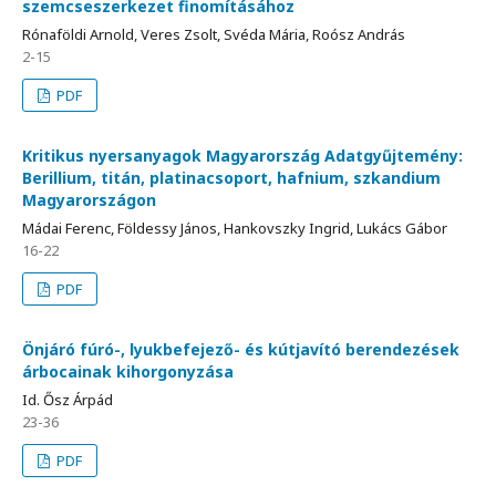
szemcseszerkezet finomításához
Rónaföldi Arnold, Veres Zsolt, Svéda Mária, Roósz András
2-15
PDF
Kritikus nyersanyagok Magyarország Adatgyűjtemény:
Berillium, titán, platinacsoport, hafnium, szkandium
Magyarországon
Mádai Ferenc, Földessy János, Hankovszky Ingrid, Lukács Gábor
16-22
PDF
Önjáró fúró-, lyukbefejező- és kútjavító berendezések
árbocainak kihorgonyzása
Id. Ősz Árpád
23-36
PDF