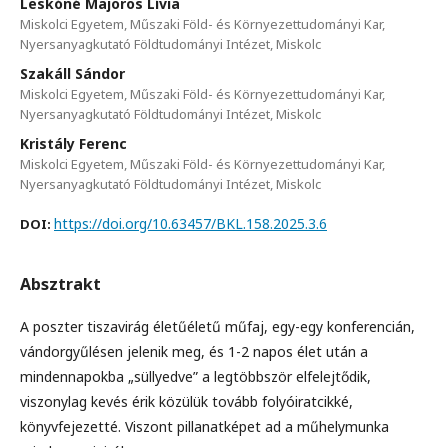
Leskóné Majoros Lívia
Miskolci Egyetem, Műszaki Föld- és Környezettudományi Kar,
Nyersanyagkutató Földtudományi Intézet, Miskolc
Szakáll Sándor
Miskolci Egyetem, Műszaki Föld- és Környezettudományi Kar,
Nyersanyagkutató Földtudományi Intézet, Miskolc
Kristály Ferenc
Miskolci Egyetem, Műszaki Föld- és Környezettudományi Kar,
Nyersanyagkutató Földtudományi Intézet, Miskolc
https://doi.org/10.63457/BKL.158.2025.3.6
DOI:
Absztrakt
A poszter tiszavirág életűéletű műfaj, egy-egy konferencián,
vándorgyűlésen jelenik meg, és 1-2 napos élet után a
mindennapokba „süllyedve” a legtöbbször elfelejtődik,
viszonylag kevés érik közülük tovább folyóiratcikké,
könyvfejezetté. Viszont pillanatképet ad a műhelymunka