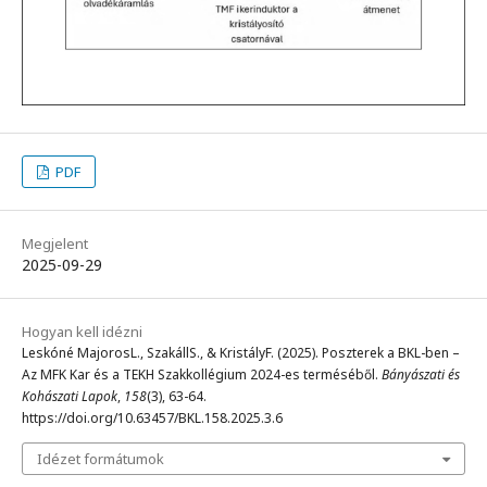
PDF
Megjelent
2025-09-29
Hogyan kell idézni
Leskóné MajorosL., SzakállS., & KristályF. (2025). Poszterek a BKL-ben –
Az MFK Kar és a TEKH Szakkollégium 2024-es terméséből.
Bányászati és
Kohászati Lapok
,
158
(3), 63-64.
https://doi.org/10.63457/BKL.158.2025.3.6
Idézet formátumok