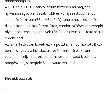
mindennapjairól.
A BKL és a TEKH Szakkollégium közösen ad nagyobb
nyilvánosságot a műszaki föld- és környezettudományt
különböző szinten (BSc, MSc, PhD) tanuló hazai és külföldi
diákok korábban konferenciákon, vándorgyűléseken szereplő
olyan posztereinek, amelyek témája az olvasókat fokozottan
érdekelheti.
Az ismertető után következik a poszter (a nyomtatott BKL-
ben kicsinyítve, a hivatkozás révén elérhető elektronikus
verzióban teljes méretben), amelyet az olvasó letölthet,
böngészhet, s megfelelően hivatkozva idézhet is.
Hivatkozások
-