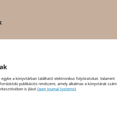
k
ak
 egybe a könyvtárban található elektronikus folyóiratokat. Valamint
 forráskódú publikációs rendszere, amely alkalmas a könyvtárak szám
erkesztésében is (lásd
Open Journal Systems
).