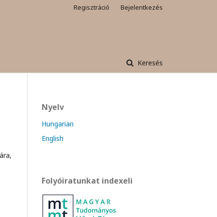
Regisztráció
Bejelentkezés
Keresés
Nyelv
Hungarian
English
ára,
Folyóiratunkat indexeli