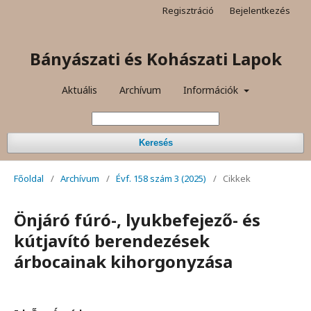
Regisztráció
Bejelentkezés
Bányászati és Kohászati Lapok
Aktuális
Archívum
Információk
Keresés
Főoldal
/
Archívum
/
Évf. 158 szám 3 (2025)
/
Cikkek
Önjáró fúró-, lyukbefejező- és
kútjavító berendezések
árbocainak kihorgonyzása