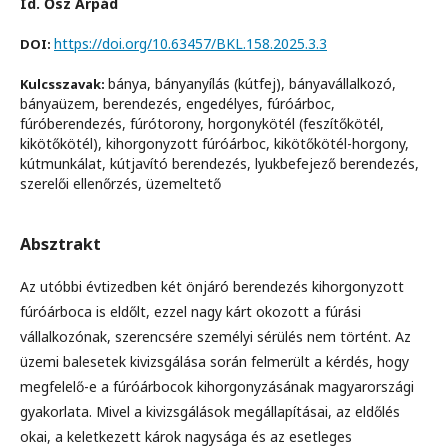
Id. Ősz Árpád
https://doi.org/10.63457/BKL.158.2025.3.3
DOI:
bánya, bányanyílás (kútfej), bányavállalkozó,
Kulcsszavak:
bányaüzem, berendezés, engedélyes, fúróárboc,
fúróberendezés, fúrótorony, horgonykötél (feszítőkötél,
kikötőkötél), kihorgonyzott fúróárboc, kikötőkötél-horgony,
kútmunkálat, kútjavító berendezés, lyukbefejező berendezés,
szerelői ellenőrzés, üzemeltető
Absztrakt
Az utóbbi évtizedben két önjáró berendezés kihorgonyzott
fúróárboca is eldőlt, ezzel nagy kárt okozott a fúrási
vállalkozónak, szerencsére személyi sérülés nem történt. Az
üzemi balesetek kivizsgálása során felmerült a kérdés, hogy
megfelelő-e a fúróárbocok kihorgonyzásának magyarországi
gyakorlata. Mivel a kivizsgálások megállapításai, az eldőlés
okai, a keletkezett károk nagysága és az esetleges