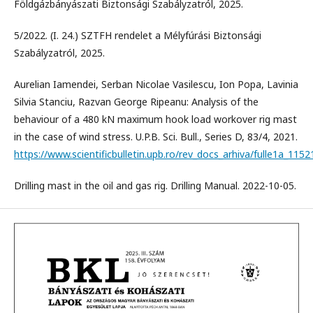
Földgázbányászati Biztonsági Szabályzatról, 2025.
5/2022. (I. 24.) SZTFH rendelet a Mélyfúrási Biztonsági
Szabályzatról, 2025.
Aurelian Iamendei, Serban Nicolae Vasilescu, Ion Popa, Lavinia
Silvia Stanciu, Razvan George Ripeanu: Analysis of the
behaviour of a 480 kN maximum hook load workover rig mast
in the case of wind stress. U.P.B. Sci. Bull., Series D, 83/4, 2021.
https://www.scientificbulletin.upb.ro/rev_docs_arhiva/fulle1a_1152
Drilling mast in the oil and gas rig. Drilling Manual. 2022-10-05.