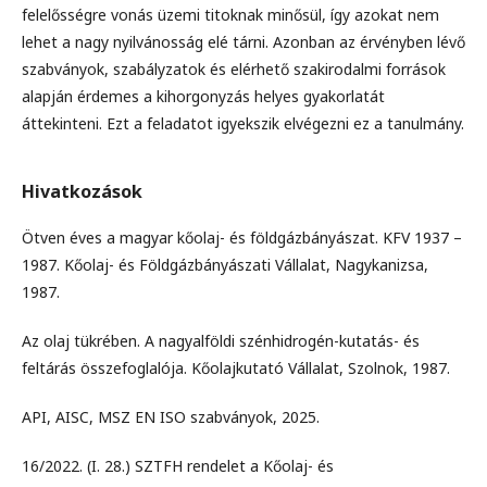
felelősségre vonás üzemi titoknak minősül, így azokat nem
lehet a nagy nyilvánosság elé tárni. Azonban az érvényben lévő
szabványok, szabályzatok és elérhető szakirodalmi források
alapján érdemes a kihorgonyzás helyes gyakorlatát
áttekinteni. Ezt a feladatot igyekszik elvégezni ez a tanulmány.
Hivatkozások
Ötven éves a magyar kőolaj- és földgázbányászat. KFV 1937 –
1987. Kőolaj- és Földgázbányászati Vállalat, Nagykanizsa,
1987.
Az olaj tükrében. A nagyalföldi szénhidrogén-kutatás- és
feltárás összefoglalója. Kőolajkutató Vállalat, Szolnok, 1987.
API, AISC, MSZ EN ISO szabványok, 2025.
16/2022. (I. 28.) SZTFH rendelet a Kőolaj- és