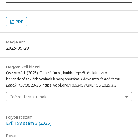
PDF
Megjelent
2025-09-29
Hogyan kell idézni
Ősz Árpád. (2025). Önjáró fúró-, lyukbefejező- és kútjavító
berendezések árbocainak kihorgonyzása.
Bányászati és Kohászati
Lapok
,
158
(3), 23-36. https://doi.org/10.63457/BKL.158.2025.3.3
Idézet formátumok
Folyóirat szám
Évf. 158 szám 3 (2025)
Rovat