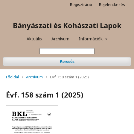
Regisztráció
Bejelentkezés
Bányászati és Kohászati Lapok
Aktuális
Archívum
Információk
Keresés
Főoldal
/
Archívum
/
Évf. 158 szám 1 (2025)
Évf. 158 szám 1 (2025)