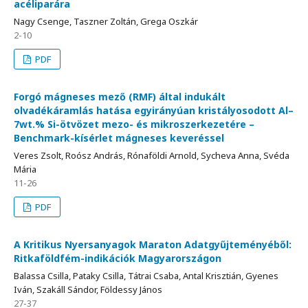
acéliparára
Nagy Csenge, Taszner Zoltán, Grega Oszkár
2-10
PDF
Forgó mágneses mező (RMF) által indukált
olvadékáramlás hatása egyirányúan kristályosodott Al–
7wt.% Si-ötvözet mezo- és mikroszerkezetére –
Benchmark-kísérlet mágneses keveréssel
Veres Zsolt, Roósz András, Rónaföldi Arnold, Sycheva Anna, Svéda
Mária
11-26
PDF
A Kritikus Nyersanyagok Maraton Adatgyűjteményéből:
Ritkaföldfém-indikációk Magyarországon
Balassa Csilla, Pataky Csilla, Tátrai Csaba, Antal Krisztián, Gyenes
Iván, Szakáll Sándor, Földessy János
27-37