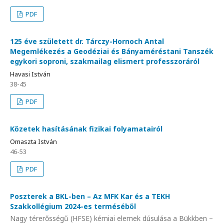
PDF
125 éve született dr. Tárczy-Hornoch Antal
Megemlékezés a Geodéziai és Bányaméréstani Tanszék
egykori soproni, szakmailag elismert professzoráról
Havasi István
38-45
PDF
Kőzetek hasításának fizikai folyamatairól
Omaszta István
46-53
PDF
Poszterek a BKL-ben – Az MFK Kar és a TEKH
Szakkollégium 2024-es terméséből
Nagy térerősségű (HFSE) kémiai elemek dúsulása a Bükkben –