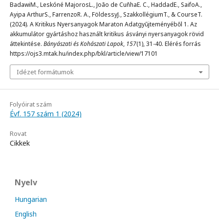
BadawiM., Leskóné MajorosL., João de CuñhaE. C., HaddadE., SaifoA.,
Ayipa ArthurS., FarrenzoR. A., FöldessyJ., SzakkollégiumT., & CourseT.
(2024). A Kritikus Nyersanyagok Maraton Adatgyűjteményéből 1. Az
akkumulátor gyártáshoz használt kritikus ásványi nyersanyagok rövid
áttekintése.
Bányászati és Kohászati Lapok
,
157
(1), 31-40. Elérés forrás
https://ojs3.mtak.hu/index.php/bkl/article/view/17101
Idézet formátumok
Folyóirat szám
Évf. 157 szám 1 (2024)
Rovat
Cikkek
Nyelv
Hungarian
English