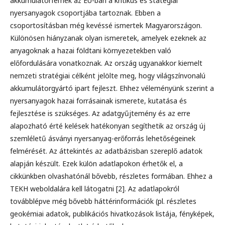
akkumulátorfémek az EU-ban a kritikus és statégiai
nyersanyagok csoportjába tartoznak. Ebben a
csoportosításban még kevéssé ismertek Magyarországon.
Különösen hiányzanak olyan ismeretek, amelyek ezeknek az
anyagoknak a hazai földtani környezetekben való
előfordulására vonatkoznak. Az ország ugyanakkor kiemelt
nemzeti stratégiai célként jelölte meg, hogy világszínvonalú
akkumulátorgyártó ipart fejleszt. Ehhez véleményünk szerint a
nyersanyagok hazai forrásainak ismerete, kutatása és
fejlesztése is szükséges. Az adatgyűjtemény és az erre
alapozható érté kelések hatékonyan segíthetik az ország új
szemléletű ásványi nyersanyag-erőforrás lehetőségeinek
felmérését. Az áttekintés az adatbázisban szereplő adatok
alapján készült. Ezek külön adatlapokon érhetők el, a
cikkünkben olvashatónál bővebb, részletes formában. Ehhez a
TEKH weboldalára kell látogatni [2]. Az adatlapokról
továbblépve még bővebb háttérinformációk (pl. részletes
geokémiai adatok, publikációs hivatkozások listája, fényképek,