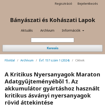
Regisztráció
Bejelentkezés
Bányászati és Kohászati Lapok
Aktuális
Archívum
Információk
Keresés
Főoldal
/
Archívum
/
Évf. 157 szám 1 (2024)
/
Cikkek
A Kritikus Nyersanyagok Maraton
Adatgyűjteményéből 1. Az
akkumulátor gyártáshoz használt
kritikus ásványi nyersanyagok
rövid áttekintése