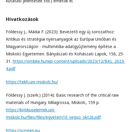
kutatási jelentések stb.) érhetők el.
Hivatkozások
Földessy J., Mádai F. (2023): Bevezető egy új sorozathoz:
Kritikus és stratégiai nyersanyagok az Európai Unióban és
Magyarországon - multimédia-adatgyűjtemény építése a
Miskolci Egyetemen. Bányászati és Kohászati Lapok, 156, 25-
31.
https://ombke.hu/wp-content/uploads/2023/12/BKL_2023-
4.pdf
https://tekh.uni-miskolc.hu/
Földessy J. (szerk.) (2014): Basic research of the critical raw
materials of Hungary. Milagrossa, Miskolc, 159 p.
https://kritikuselemek.uni-
miskolc.hu/files/files/egyetem10_vegso_okt26.pdf
https://scrreen.eu