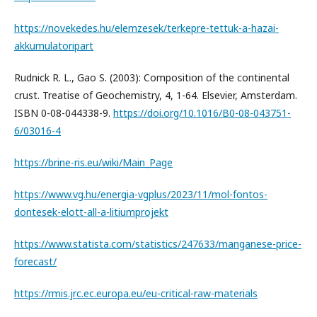
https://novekedes.hu/elemzesek/terkepre-tettuk-a-hazai-
akkumulatoripart
Rudnick R. L., Gao S. (2003): Composition of the continental
crust. Treatise of Geochemistry, 4, 1-64. Elsevier, Amsterdam.
ISBN 0-08-044338-9.
https://doi.org/10.1016/B0-08-043751-
6/03016-4
https://brine-ris.eu/wiki/Main_Page
https://www.vg.hu/energia-vgplus/2023/11/mol-fontos-
dontesek-elott-all-a-litiumprojekt
https://www.statista.com/statistics/247633/manganese-price-
forecast/
https://rmis.jrc.ec.europa.eu/eu-critical-raw-materials