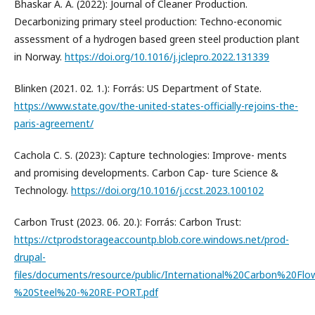
Bhaskar A. A. (2022): Journal of Cleaner Production.
Decarbonizing primary steel production: Techno-economic
assessment of a hydrogen based green steel production plant
in Norway.
https://doi.org/10.1016/j.jclepro.2022.131339
Blinken (2021. 02. 1.): Forrás: US Department of State.
https://www.state.gov/the-united-states-officially-rejoins-the-
paris-agreement/
Cachola C. S. (2023): Capture technologies: Improve- ments
and promising developments. Carbon Cap- ture Science &
Technology.
https://doi.org/10.1016/j.ccst.2023.100102
Carbon Trust (2023. 06. 20.): Forrás: Carbon Trust:
https://ctprodstorageaccountp.blob.core.windows.net/prod-
drupal-
files/documents/resource/public/International%20Carbon%20Fl
%20Steel%20-%20RE-PORT.pdf