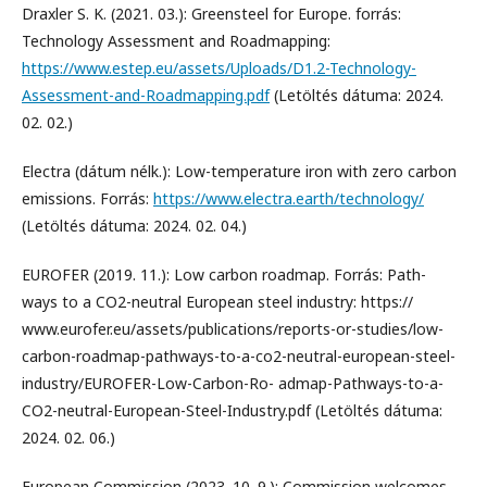
Draxler S. K. (2021. 03.): Greensteel for Europe. forrás:
Technology Assessment and Roadmapping:
https://www.estep.eu/assets/Uploads/D1.2-Technology-
Assessment-and-Roadmapping.pdf
(Letöltés dátuma: 2024.
02. 02.)
Electra (dátum nélk.): Low-temperature iron with zero carbon
emissions. Forrás:
https://www.electra.earth/technology/
(Letöltés dátuma: 2024. 02. 04.)
EUROFER (2019. 11.): Low carbon roadmap. Forrás: Path-
ways to a CO2-neutral European steel industry: https://
www.eurofer.eu/assets/publications/reports-or-studies/low-
carbon-roadmap-pathways-to-a-co2-neutral-european-steel-
industry/EUROFER-Low-Carbon-Ro- admap-Pathways-to-a-
CO2-neutral-European-Steel-Industry.pdf (Letöltés dátuma:
2024. 02. 06.)
European Commission (2023. 10. 9.): Commission welcomes