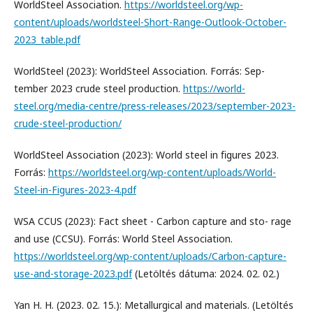
WorldSteel Association.
https://worldsteel.org/wp-
content/uploads/worldsteel-Short-Range-Outlook-October-
2023_table.pdf
WorldSteel (2023): WorldSteel Association. Forrás: Sep-
tember 2023 crude steel production.
https://world-
steel.org/media-centre/press-releases/2023/september-2023-
crude-steel-production/
WorldSteel Association (2023): World steel in ﬁgures 2023.
Forrás:
https://worldsteel.org/wp-content/uploads/World-
Steel-in-Figures-2023-4.pdf
WSA CCUS (2023): Fact sheet - Carbon capture and sto- rage
and use (CCSU). Forrás: World Steel Association.
https://worldsteel.org/wp-content/uploads/Carbon-capture-
use-and-storage-2023.pdf
(Letöltés dátuma: 2024. 02. 02.)
Yan H. H. (2023. 02. 15.): Metallurgical and materials. (Letöltés