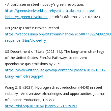
- A trailblazer in steel industry's green revolution:
https://greensteelworld.com/hybrit-a-trailblazer-in-steel-
industrys-green-revolution
(Letöltés dátuma: 2024. 02. 02.)
UN (2023): Forrás: Broken Record.
https://wedocs.unep.org/bitstream/handle/20.500.11822/43922/
sequence=3&isAllowed=y
US Department of State (2021. 11.): The long-term stra- tegy
of the United States. Forrás: Pathways to net-zero
greenhouse gas emissions by 2050.
https://www.whitehouse.gov/wp-content/uploads/2021/10/US-
Long-Term-Strategy.pdf
Wang Z. B. (2021): Hydrogen direct reduction (H-DR) in steel
industry - An overview ofchallenges and opportunities. Journal
of Cleaner Production, 129797
https://doi.org/10.1016/j.jclepro.2021.129797