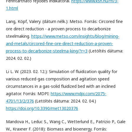
Fenntartható fejlődés indikátorai.
https://www.ksh.hu/ﬃ/3-
1.html
Lang, Köpf, Valery. (dátum nélk.): Metso. Forrás: Circored ﬁne
ore direct reduction - a proven process to decarbonize
steelmaking.
https://www.metso.com/insights/blog/mining-
and-metals/circored-fine-ore-direct-reduction-a-proven-
process-to-decarbonize-steelma-king/?r=3
(Letöltés dátuma:
2024. 02. 02.)
Li L. W. (2023. 02. 12.): Simulation of ﬂuidization quality for
various reduced-gas composition and agitation speed
circumstances in a gas-solid ﬂuidized bed with an inclined
agitator. Forrás: MDPI:
https://www.mdpi.com/2075-
4701/13/2/376
(Letöltés dátuma: 2024. 02. 04.)
https://doi.org/10.3390/met13020376
Mandova H., Leduc S., Wang C., Wetterlund E., Patrizio P., Gale
W., Kraxner F. (2018): Biomass and bioenergy. Forrás: