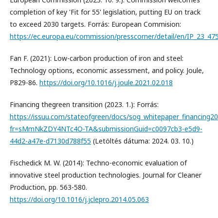
completion of key 'Fit for 55' legislation, putting EU on track
to exceed 2030 targets. Forrás: European Commision:
https://ec.europa.eu/commission/presscorner/detail/en/IP_23_47
Fan F. (2021): Low-carbon production of iron and steel:
Technology options, economic assessment, and policy. Joule,
P829-86.
https://doi.org/10.1016/j.joule.2021.02.018
Financing thegreen transition (2023. 1.): Forrás:
https://issuu.com/stateofgreen/docs/sog_whitepaper_financing
fr=sMmNkZDY4NTc4O-TA&submissionGuid=c0097cb3-e5d9-
44d2-a47e-d7130d788f55
(Letöltés dátuma: 2024. 03. 10.)
Fischedick M. W. (2014): Techno-economic evaluation of
innovative steel production technologies. Journal for Cleaner
Production, pp. 563-580.
https://doi.org/10.1016/j.jclepro.2014.05.063