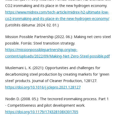
CO2 ironmaking and its place in the new hydrogen economy.
https://www.midrex.com/tech-article/midrex-h2-ultimate-low-
co2-ironmaking-and-its-place-in-the-new-hydrogen-economy/
(Letöltés dátuma: 2024. 02. 01.)
Mission Possible Partnership (2022. 06.): Making net-zero steel
possible. Forrás: Steel transition strategy.
https://missionpossiblepartnership.org/wp-
content/uploads/2022/09/Making-Net-Zero-Steel-possible.pdf
Muslemani L. K. (2021): Opportunities and challenges for
decarbonizing steel production by creating markets for 'green
steel' products. Journal of Cleaner Production, 128127.
https://doi.org/10.1016/j.jclepro.2021.128127
Nodin D. (2008. 05.): The tecnored ironmaking process. Part 1
- Competitiveness and pilot development work.
https://doi.org/10.1179/174328108X301705