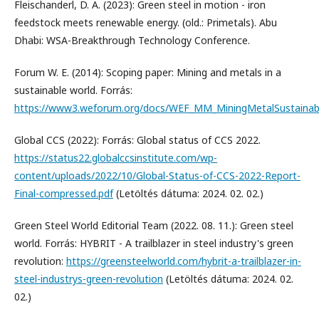
Fleischanderl, D. A. (2023): Green steel in motion - iron
feedstock meets renewable energy. (old.: Primetals). Abu
Dhabi: WSA-Breakthrough Technology Conference.
Forum W. E. (2014): Scoping paper: Mining and metals in a
sustainable world. Forrás:
https://www3.weforum.org/docs/WEF_MM_MiningMetalSustainab
Global CCS (2022): Forrás: Global status of CCS 2022.
https://status22.globalccsinstitute.com/wp-
content/uploads/2022/10/Global-Status-of-CCS-2022-Report-
Final-compressed.pdf
(Letöltés dátuma: 2024. 02. 02.)
Green Steel World Editorial Team (2022. 08. 11.): Green steel
world. Forrás: HYBRIT - A trailblazer in steel industry's green
revolution:
https://greensteelworld.com/hybrit-a-trailblazer-in-
steel-industrys-green-revolution
(Letöltés dátuma: 2024. 02.
02.)