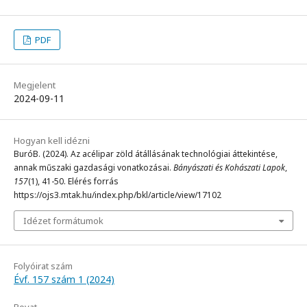
PDF
Megjelent
2024-09-11
Hogyan kell idézni
BuróB. (2024). Az acélipar zöld átállásának technológiai áttekintése,
annak műszaki gazdasági vonatkozásai.
Bányászati és Kohászati Lapok
,
157
(1), 41-50. Elérés forrás
https://ojs3.mtak.hu/index.php/bkl/article/view/17102
Idézet formátumok
Folyóirat szám
Évf. 157 szám 1 (2024)