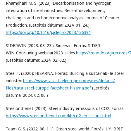
Rhamdhani M. S. (2023): Decarbonisation and hydrogen
integration of steel industries: Recent development,
challenges and technoeconomic analysis. Journal of Cleaner
Production. (Letöltés dátuma: 2024. 01. 24.)
https://doi.org/10.1016/j.jclepro.2023.136391
SIDERWIN (2023. 03. 23.): Siderwin. Forrás: SIDER-
WIN_Concluding_webinar2023_slides.
https://zenodo.org/records
(Letöltés dátuma: 2024. 02. 02.)
Steel T. (2020): HISARNA. Forrás: Building a sustainab- le steel
industry:
https://www.tatasteeleurope.com/sites/default/
ﬁles/tata-steel-europe-factsheet-hisarna.pdf
(Letöltés
dátuma: 2024. 02. 06.)
Steelonthenet (2023): Steel industry emissions of CO2. Forrás:
https://www.steelonthenet.com/kb/co2-emissions.html
Team G. S. (2022. 08. 11.): Green steel world. Forrás: HY- BRIT