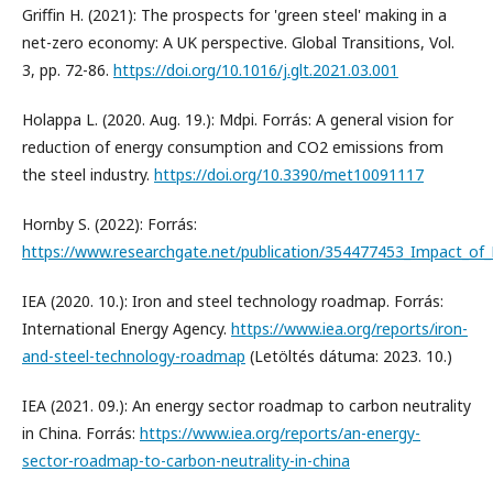
Griﬃn H. (2021): The prospects for 'green steel' making in a
net-zero economy: A UK perspective. Global Transitions, Vol.
3, pp. 72-86.
https://doi.org/10.1016/j.glt.2021.03.001
Holappa L. (2020. Aug. 19.): Mdpi. Forrás: A general vision for
reduction of energy consumption and CO2 emissions from
the steel industry.
https://doi.org/10.3390/met10091117
Hornby S. (2022): Forrás:
https://www.researchgate.net/publication/354477453_Impact_o
IEA (2020. 10.): Iron and steel technology roadmap. Forrás:
International Energy Agency.
https://www.iea.org/reports/iron-
and-steel-technology-roadmap
(Letöltés dátuma: 2023. 10.)
IEA (2021. 09.): An energy sector roadmap to carbon neutrality
in China. Forrás:
https://www.iea.org/reports/an-energy-
sector-roadmap-to-carbon-neutrality-in-china