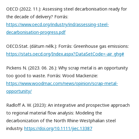
OECD (2022. 11.): Assessing steel decarbonisation ready for
the decade of delivery? Forrás:
https://www.oecd.org/industry/ind/assessing-steel-
decarbonisation-progress.pdf
OECD.Stat. (dátum nélk.): Forrás: Greenhouse gas emissions:
https://stats.oecd.org/Index.aspx?DataSetCode=-air_ghg#
Pickens N. (2023. 06. 26.): Why scrap metal is an opportunity
too good to waste. Forrás: Wood Mackenzie:
https://www.woodmac.com/news/opinion/scrap-metal-
opportunity/
Radloﬀ A. W. (2023): An integrative and prospective approach
to regional material ﬂow analysis: Modeling the
decarbonization of the North Rhine-Westphalian steel
industry.
https://doi.org/10.1111/jiec.13387