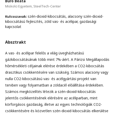
Buró Beáta
Miskolci Egyetem, SteelTech-Center
szén-dioxid-kibocsátás, alacsony szén-dioxid-
Kulcsszavak:
kibocsátású fejlesztés, zöld vas- és acélipar, gazdasági
kapcsolat
Absztrakt
A vas- és acélipar felelős a világ üvegházhatású
gázkibocsátásának több mint 7%-áért. A Párizsi Megállapodás
hőmérsékleti céljainak elérése érdekében a CO2-kibocsátás
drasztikus csökkentésére van szükség. Számos alacsony vagy
nulla CO2-kibocsátású vas- és acélgyártási projekt van
tervben vagy folyamatban a zöldacél előállítása érdekében.
Számos megközelítés létezik a szén-dioxid-kibocsátás
jelentős csökkentésének elérésére az acéliparban, mint
körforgásos gazdaság, illetve az egyes technológiák CO2-
csökkentésére és közvetlen szén-dioxid-kibocsátás elkerülése