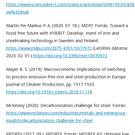
https://www.sciencedirect.com/science/article/pii/S09619534183
via%3Dihub
Martin Pei Markus P. A. (2020. 07. 18.): MDPI. Forrás: Toward a
fossil free future with HYBRIT: Develop- ment of iron and
steelmaking technology in Sweden and Finland:
https://www.mdpi.com/2075-4701/10/7/972
(Letöltés dátuma:
2023. 02. 01.)
https://doi.org/10.3390/met10070972
Mayer B. S. (2019): Macroeconomic implications of switching
to process-emission-free iron and steel production in Europe.
Journal of Cleaner Production, pp. 1517-1533.
https://doi.org/10.1016/j.jclepro.2018.11.118
McKinsey (2020): Decarbonization challenge for steel. Forrás:
https://www.mckinsey.com/industries/metals-and-mining/our-
insights/decarbonization-challenge-for-steel
MIDREX (2017. 09.): MIDREX. Forrás: MIDREX H2: Ultimate low