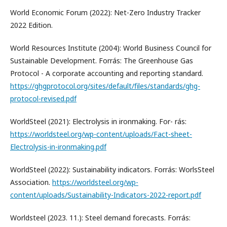
World Economic Forum (2022): Net-Zero Industry Tracker
2022 Edition.
World Resources Institute (2004): World Business Council for
Sustainable Development. Forrás: The Greenhouse Gas
Protocol - A corporate accounting and reporting standard.
https://ghgprotocol.org/sites/default/ﬁles/standards/ghg-
protocol-revised.pdf
WorldSteel (2021): Electrolysis in ironmaking. For- rás:
https://worldsteel.org/wp-content/uploads/Fact-sheet-
Electrolysis-in-ironmaking.pdf
WorldSteel (2022): Sustainability indicators. Forrás: WorlsSteel
Association.
https://worldsteel.org/wp-
content/uploads/Sustainability-Indicators-2022-report.pdf
Worldsteel (2023. 11.): Steel demand forecasts. Forrás: