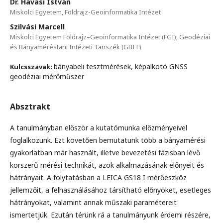
Dr. Havasi István
Miskolci Egyetem, Földrajz-Geoinformatika Intézet
Szilvási Marcell
Miskolci Egyetem Földrajz–Geoinformatika Intézet (FGI); Geodéziai
és Bányaméréstani Intézeti Tanszék (GBIT)
bányabeli tesztmérések, képalkotó GNSS
Kulcsszavak:
geodéziai mérőműszer
Absztrakt
A tanulmányban először a kutatómunka előzményeivel
foglalkozunk. Ezt követően bemutatunk több a bányamérési
gyakorlatban már használt, illetve bevezetési fázisban lévő
korszerű mérési technikát, azok alkalmazásának előnyeit és
hátrányait. A folytatásban a LEICA GS18 I mérőeszköz
jellemzőit, a felhasználásához társítható előnyöket, esetleges
hátrányokat, valamint annak műszaki paramétereit
ismertetjük. Ezután térünk rá a tanulmányunk érdemi részére,