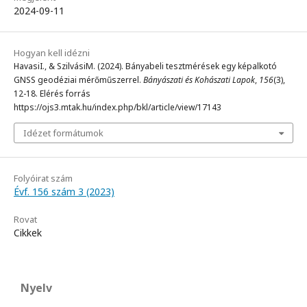
2024-09-11
Hogyan kell idézni
HavasiI., & SzilvásiM. (2024). Bányabeli tesztmérések egy képalkotó
GNSS geodéziai mérőműszerrel.
Bányászati és Kohászati Lapok
,
156
(3),
12-18. Elérés forrás
https://ojs3.mtak.hu/index.php/bkl/article/view/17143
Idézet formátumok
Folyóirat szám
Évf. 156 szám 3 (2023)
Rovat
Cikkek
Nyelv