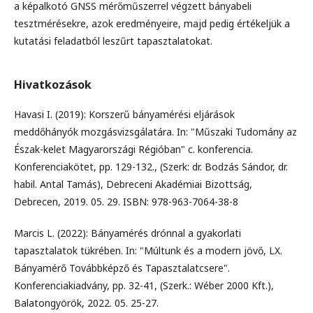
a képalkotó GNSS mérőműszerrel végzett bányabeli
tesztmérésekre, azok eredményeire, majd pedig értékeljük a
kutatási feladatból leszűrt tapasztalatokat.
Hivatkozások
Havasi I. (2019): Korszerű bányamérési eljárások
meddőhányók mozgásvizsgálatára. In: "Műszaki Tudomány az
Észak-kelet Magyarországi Régióban" c. konferencia.
Konferenciakötet, pp. 129-132., (Szerk: dr. Bodzás Sándor, dr.
habil. Antal Tamás), Debreceni Akadémiai Bizottság,
Debrecen, 2019. 05. 29. ISBN: 978-963-7064-38-8
Marcis L. (2022): Bányamérés drónnal a gyakorlati
tapasztalatok tükrében. In: "Múltunk és a modern jövő, LX.
Bányamérő Továbbképző és Tapasztalatcsere".
Konferenciakiadvány, pp. 32-41, (Szerk.: Wéber 2000 Kft.),
Balatongyörök, 2022. 05. 25-27.