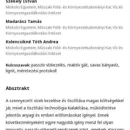
Székely István
Miskolci Egyetem, Műszaki Föld- és Környezettudományi Kar, Víz és
Környezetgazdálkodási Intézet
Madarász Tamás
Miskolci Egyetem, Műszaki Föld- és Környezettudományi Kar, Víz és
Környezetgazdálkodási Intézet
Kolencsikné Tóth Andrea
Miskolci Egyetem, Műszaki Föld- és Környezettudományi Kar, Víz és
Környezetgazdálkodási Intézet
passzív vízkezelés, reaktív gát, savas bányavíz,
Kulcsszavak:
lignit, méretezési protokoll
Absztrakt
A szennyezett vizek kezelése és tisztítása magas költségekkel
jár, mivel a tisztítási technológia kialakítása, működtetése
jelentős anyagi és emberi erőforrásokat igényel. Ennek
következményeként egyre nagyobb igény merül fel olyan
innovatív, passzív vízkezelő rendszerek iránt, amelyek alacsony