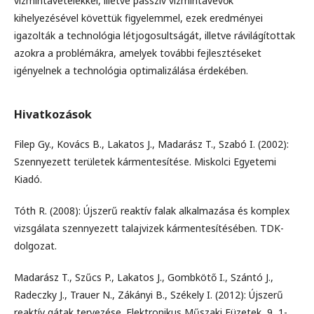
vízmintavételekkel, illetve passzív vízmintavevők
kihelyezésével követtük figyelemmel, ezek eredményei
igazolták a technológia létjogosultságát, illetve rávilágítottak
azokra a problémákra, amelyek további fejlesztéseket
igényelnek a technológia optimalizálása érdekében.
Hivatkozások
Filep Gy., Kovács B., Lakatos J., Madarász T., Szabó I. (2002):
Szennyezett területek kármentesítése. Miskolci Egyetemi
Kiadó.
Tóth R. (2008): Újszerű reaktív falak alkalmazása és komplex
vizsgálata szennyezett talajvizek kármentesítésében. TDK-
dolgozat.
Madarász T., Szűcs P., Lakatos J., Gombkötő I., Szántó J.,
Radeczky J., Trauer N., Zákányi B., Székely I. (2012): Újszerű
reaktív gátak tervezése. Elektronikus Műszaki Füzetek, 9, 1-