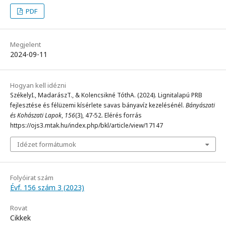
PDF
Megjelent
2024-09-11
Hogyan kell idézni
SzékelyI., MadarászT., & Kolencsikné TóthA. (2024). Lignitalapú PRB
fejlesztése és félüzemi kísérlete savas bányavíz kezelésénél.
Bányászati
és Kohászati Lapok
,
156
(3), 47-52. Elérés forrás
https://ojs3.mtak.hu/index.php/bkl/article/view/17147
Idézet formátumok
Folyóirat szám
Évf. 156 szám 3 (2023)
Rovat
Cikkek