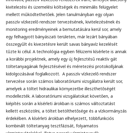
kivitelezési és üzemelési költségek és minimális felügyelet
mellett működtethetőek. Jelen tanulmányban egy olyan
passzív vízkezelő rendszer tervezésének, kivitelezésének és
monitoring eredményeinek a bemutatására kerül sor, amely
egy felhagyott bányászati területen, már lezárt bányában
összegyűlt és kivezetésre került savas bányavíz kezelését
tűzte ki célul. A technológia egyben félüzemi kísérlete is annak
a korábbi projektnek, amely egy új fejlesztésű reaktív gát
töltetanyagának fejlesztésével és méretezési protokolljának
kidolgozásával foglalkozott. A passzív vízkezelő rendszer
tervezése során számos laboratóriumi vizsgálatra került sor,
amelyek a töltet hidraulikai környezetbe illeszthetőségét
modellezték. A laboratóriumi vizsgálatokat követően, a
kiépítés során a kísérleti árokban is számos változtatást
kellett eszközölni, a töltet betölthetősége és a vízkormányzás
érdekében. A kísérleti árokban elhelyezett, többfunkciós
kombinált töltetanyag tesztfázisát, folyamatos