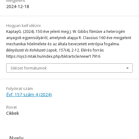
Megjelent
2024-12-18
Hogyan kell idézni
KaptayG. (2024). 150 éve jelent meg J. W. Gibbs főműve a heterogén
anyagok egyensúlyáról, amelynek alapja R. Clausius 160 éve megjelent
mechanikai hőelmélete és az általa bevezetett entrópia fogalma.
Bányászati és Kohászati Lapok
,
157
(4), 2-12. Elérés forrás
https://ojs3.mtak.hu/index.php/bkl/article/view/17916
Idézet formátumok
Folyóirat szám
Évf. 157 szám 4 (2024)
Rovat
Cikkek
Nyelv