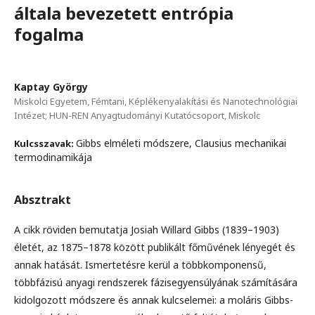
általa bevezetett entrópia
fogalma
Kaptay György
Miskolci Egyetem, Fémtani, Képlékenyalakítási és Nanotechnológiai
Intézet; HUN-REN Anyagtudományi Kutatócsoport, Miskolc
Gibbs elméleti módszere, Clausius mechanikai
Kulcsszavak:
termodinamikája
Absztrakt
A cikk röviden bemutatja Josiah Willard Gibbs (1839–1903)
életét, az 1875–1878 között publikált főművének lényegét és
annak hatását. Ismertetésre kerül a többkomponensű,
többfázisú anyagi rendszerek fázisegyensúlyának számítására
kidolgozott módszere és annak kulcselemei: a moláris Gibbs-