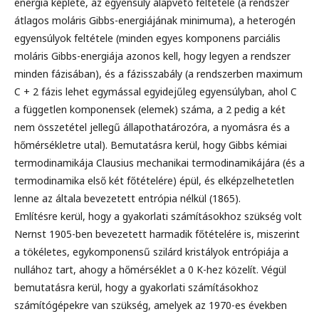
energia képlete, az egyensúly alapvető feltétele (a rendszer
átlagos moláris Gibbs-energiájának minimuma), a heterogén
egyensúlyok feltétele (minden egyes komponens parciális
moláris Gibbs-energiája azonos kell, hogy legyen a rendszer
minden fázisában), és a fázisszabály (a rendszerben maximum
C + 2 fázis lehet egymással egyidejűleg egyensúlyban, ahol C
a független komponensek (elemek) száma, a 2 pedig a két
nem összetétel jellegű állapothatározóra, a nyomásra és a
hőmérsékletre utal). Bemutatásra kerül, hogy Gibbs kémiai
termodinamikája Clausius mechanikai termodinamikájára (és a
termodinamika első két főtételére) épül, és elképzelhetetlen
lenne az általa bevezetett entrópia nélkül (1865).
Említésre kerül, hogy a gyakorlati számításokhoz szükség volt
Nernst 1905-ben bevezetett harmadik főtételére is, miszerint
a tökéletes, egykomponensű szilárd kristályok entrópiája a
nullához tart, ahogy a hőmérséklet a 0 K-hez közelít. Végül
bemutatásra kerül, hogy a gyakorlati számításokhoz
számítógépekre van szükség, amelyek az 1970-es években