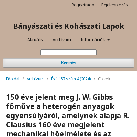
Regisztráció
Bejelentkezés
Bányászati és Kohászati Lapok
Aktuális
Archívum
Információk
Keresés
Főoldal
/
Archívum
/
Évf. 157 szám 4 (2024)
/
Cikkek
150 éve jelent meg J. W. Gibbs
főműve a heterogén anyagok
egyensúlyáról, amelynek alapja R.
Clausius 160 éve megjelent
mechanikai hőelmélete és az