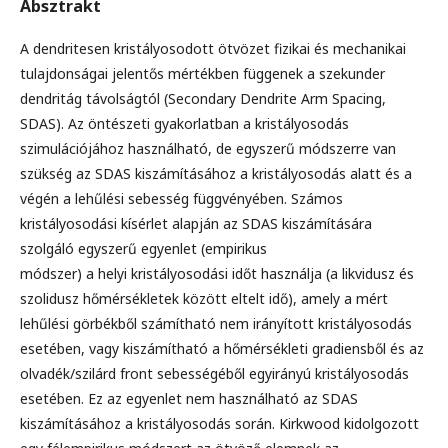
Absztrakt
A dendritesen kristályosodott ötvözet fizikai és mechanikai
tulajdonságai jelentős mértékben függenek a szekunder
dendritág távolságtól (Secondary Dendrite Arm Spacing,
SDAS). Az öntészeti gyakorlatban a kristályosodás
szimulációjához használható, de egyszerű módszerre van
szükség az SDAS kiszámításához a kristályosodás alatt és a
végén a lehűlési sebesség függvényében. Számos
kristályosodási kísérlet alapján az SDAS kiszámítására
szolgáló egyszerű egyenlet (empirikus
módszer) a helyi kristályosodási időt használja (a likvidusz és
szolidusz hőmérsékletek között eltelt idő), amely a mért
lehűlési görbékből számítható nem irányított kristályosodás
esetében, vagy kiszámítható a hőmérsékleti gradiensből és az
olvadék/szilárd front sebességéből egyirányú kristályosodás
esetében. Ez az egyenlet nem használható az SDAS
kiszámításához a kristályosodás során. Kirkwood kidolgozott