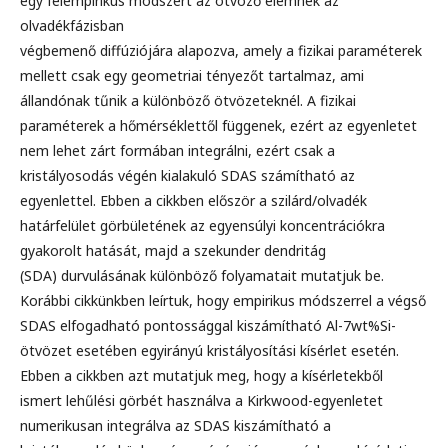
egy félempirikus módszert az ötvöző elemnek az
olvadékfázisban
végbemenő diffúziójára alapozva, amely a fizikai paraméterek
mellett csak egy geometriai tényezőt tartalmaz, ami
állandónak tűnik a különböző ötvözeteknél. A fizikai
paraméterek a hőmérséklettől függenek, ezért az egyenletet
nem lehet zárt formában integrálni, ezért csak a
kristályosodás végén kialakuló SDAS számítható az
egyenlettel. Ebben a cikkben először a szilárd/olvadék
határfelület görbületének az egyensúlyi koncentrációkra
gyakorolt hatását, majd a szekunder dendritág
(SDA) durvulásának különböző folyamatait mutatjuk be.
Korábbi cikkünkben leírtuk, hogy empirikus módszerrel a végső
SDAS elfogadható pontossággal kiszámítható Al-7wt%Si-
ötvözet esetében egyirányú kristályosítási kísérlet esetén.
Ebben a cikkben azt mutatjuk meg, hogy a kísérletekből
ismert lehűlési görbét használva a Kirkwood-egyenletet
numerikusan integrálva az SDAS kiszámítható a