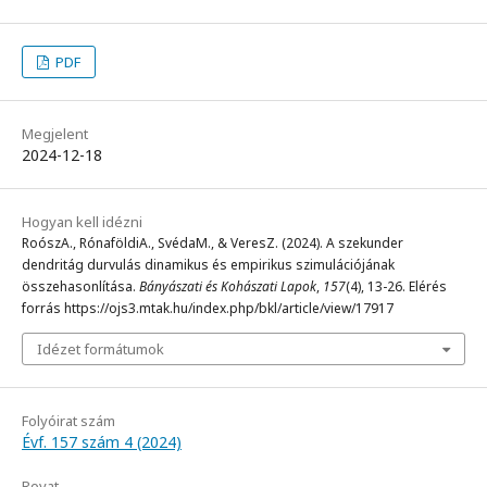
PDF
Megjelent
2024-12-18
Hogyan kell idézni
RoószA., RónaföldiA., SvédaM., & VeresZ. (2024). A szekunder
dendritág durvulás dinamikus és empirikus szimulációjának
összehasonlítása.
Bányászati és Kohászati Lapok
,
157
(4), 13-26. Elérés
forrás https://ojs3.mtak.hu/index.php/bkl/article/view/17917
Idézet formátumok
Folyóirat szám
Évf. 157 szám 4 (2024)
Rovat