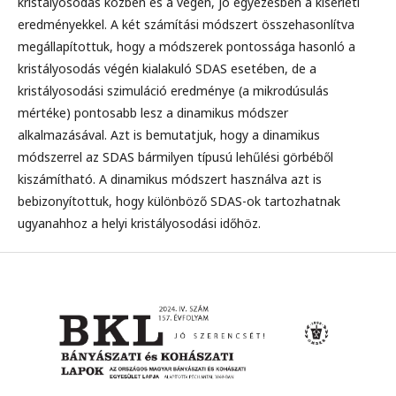
kristályosodás közben és a végén, jó egyezésben a kísérleti
eredményekkel. A két számítási módszert összehasonlítva
megállapítottuk, hogy a módszerek pontossága hasonló a
kristályosodás végén kialakuló SDAS esetében, de a
kristályosodási szimuláció eredménye (a mikrodúsulás
mértéke) pontosabb lesz a dinamikus módszer
alkalmazásával. Azt is bemutatjuk, hogy a dinamikus
módszerrel az SDAS bármilyen típusú lehűlési görbéből
kiszámítható. A dinamikus módszert használva azt is
bebizonyítottuk, hogy különböző SDAS-ok tartozhatnak
ugyanahhoz a helyi kristályosodási időhöz.