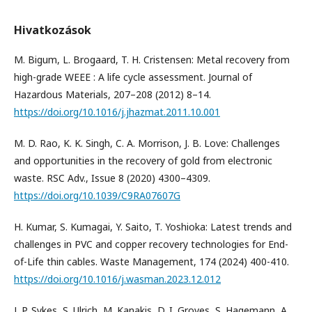
Hivatkozások
M. Bigum, L. Brogaard, T. H. Cristensen: Metal recovery from
high-grade WEEE : A life cycle assessment. Journal of
Hazardous Materials, 207–208 (2012) 8–14.
https://doi.org/10.1016/j.jhazmat.2011.10.001
M. D. Rao, K. K. Singh, C. A. Morrison, J. B. Love: Challenges
and opportunities in the recovery of gold from electronic
waste. RSC Adv., Issue 8 (2020) 4300–4309.
https://doi.org/10.1039/C9RA07607G
H. Kumar, S. Kumagai, Y. Saito, T. Yoshioka: Latest trends and
challenges in PVC and copper recovery technologies for End-
of-Life thin cables. Waste Management, 174 (2024) 400-410.
https://doi.org/10.1016/j.wasman.2023.12.012
J. P. Sykes, S. Ulrich, M. Kanakis, D. I. Groves, S. Hagemann, A.