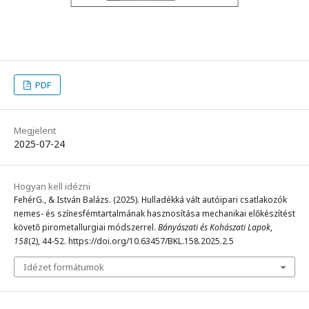
PDF
Megjelent
2025-07-24
Hogyan kell idézni
FehérG., & István Balázs. (2025). Hulladékká vált autóipari csatlakozók
nemes- és színesfémtartalmának hasznosítása mechanikai előkészítést
követő pirometallurgiai módszerrel.
Bányászati és Kohászati Lapok
,
158
(2), 44-52. https://doi.org/10.63457/BKL.158.2025.2.5
Idézet formátumok