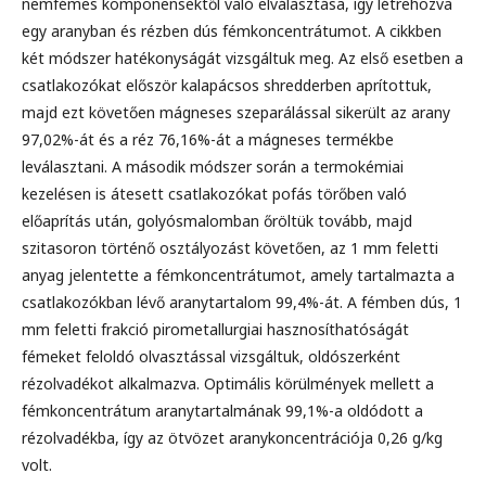
nemfémes komponensektől való elválasztása, így létrehozva
egy aranyban és rézben dús fémkoncentrátumot. A cikkben
két módszer hatékonyságát vizsgáltuk meg. Az első esetben a
csatlakozókat először kalapácsos shredderben aprítottuk,
majd ezt követően mágneses szeparálással sikerült az arany
97,02%-át és a réz 76,16%-át a mágneses termékbe
leválasztani. A második módszer során a termokémiai
kezelésen is átesett csatlakozókat pofás törőben való
előaprítás után, golyósmalomban őröltük tovább, majd
szitasoron történő osztályozást követően, az 1 mm feletti
anyag jelentette a fémkoncentrátumot, amely tartalmazta a
csatlakozókban lévő aranytartalom 99,4%-át. A fémben dús, 1
mm feletti frakció pirometallurgiai hasznosíthatóságát
fémeket feloldó olvasztással vizsgáltuk, oldószerként
rézolvadékot alkalmazva. Optimális körülmények mellett a
fémkoncentrátum aranytartalmának 99,1%-a oldódott a
rézolvadékba, így az ötvözet aranykoncentrációja 0,26 g/kg
volt.