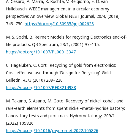
A. Cesaro, A. Marra, K. Kuchta, V. Belgiorno, E. D. van
Hullebusch: WEEE management in a circular economy
perspective: An overview. Global NEST Journal, 20/4, (2018)
743–750.
https://doi.org/10.30955/gnj.002623
M. S. Sodhi, B. Reimer: Models for recycling Electronics end-of-
life products. QR Spectrum, 23/1, (2001) 97–115.
https://doi.org/10.1007/PL00013347
C. Hagelüken, C. Corti: Recycling of gold from electronics:
Cost-effective use through ‘Design for Recycling’. Gold
Bulletin, 43/3 (2010) 209–220.
https://doi.org/10.1007/BF03214988
M. Takano, S. Asano, M. Goto: Recovery of nickel, cobalt and
rare-earth elements from spent nickel–metal-hydride battery:
Laboratory tests and pilot trials. Hydrometallurgy, 209/1
(2022) 105826.
https://doi.org/10.1016/j.hydromet.2022.105826