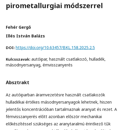
pirometallurgiai módszerrel
Fehér Gergő
Illés István Balázs
https://doi.org/10.63457/BKL.158.2025.2.5
DOI:
autóipar, használt csatlakozó, hulladék,
Kulcsszavak:
másodnyersanyag, émvisszanyerés
Absztrakt
Az autóiparban áramvezetésre használt csatlakozók
hulladékai értékes másodnyersanyagok lehetnek, hiszen
jelentős koncentrációban tartalmaznak aranyat és rezet. A
fémvisszanyerés előtt azonban először mechanikai
előkészítéssel szükséges az aranytaralmú érintkező tűk