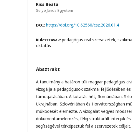
Kiss Beáta
Selye János Egyetem
https://doi.org/10.62560/csz.2026.01.4
DOI:
pedagógus civil szervezetek, szakmai
Kulcsszavak:
oktatás
Absztrakt
A tanulmány a határon túli magyar pedagógus civi
vizsgálja a pedagógusok szakmai fejlődésében és 
támogatásában. A kutatás hét, Romániában, Szlo
Ukrajnában, Szlovéniában és Horvátországban m
működését elemezte. A vizsgálat vegyes módszer
dokumentumelemzés, félig strukturált interjúk és 
segítségével térképeztük fel a szervezetek céljait