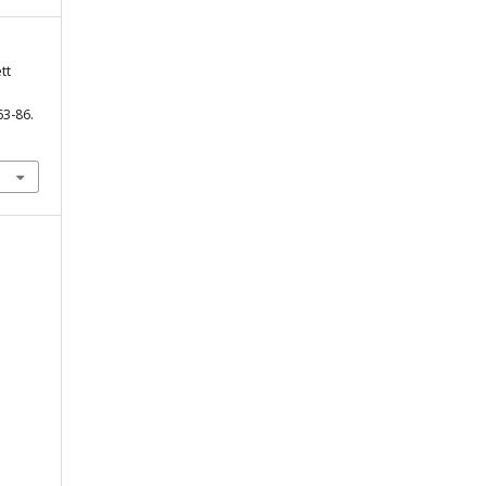
tt
 63-86.