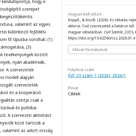
 kiindulópontja, hogy e
zösségépítő szerepet
Hogyan kell idézni
kiegészítőikéntis
KoppE., & KissB. (2026). Az oktatás rejte
extusa, valamint az egyes
aktorai: Civil szervezetek a határon túli
etei különböző fejlődési
magyar oktatásban.
Civil Szemle
,
23
(1),
https://doi.org/10.62560/csz.2026.01.4
om fő típusba soroltuk: (1)
 támogatása, (3)
Idézet formátumok
s. A tevékenységek között
nyek, nyári akadémiák,
e. A szervezetek
Folyóirat szám
Évf. 23 szám 1 (2026): 2026/1
i modell alapján
izsgált szervezetek
Rovat
áció és a kooperáció
Cikkek
ialitás szintje csak a
úrával és politikai
ő. A szervezeti aktivitást
yezők közé tartozik a
k, valamint az adott ország