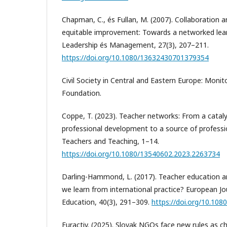
Chapman, C., és Fullan, M. (2007). Collaboration a
equitable improvement: Towards a networked lea
Leadership és Management, 27(3), 207–211.
https://doi.org/10.1080/13632430701379354
Civil Society in Central and Eastern Europe: Monit
Foundation.
Coppe, T. (2023). Teacher networks: From a catal
professional development to a source of profess
Teachers and Teaching, 1–14.
https://doi.org/10.1080/13540602.2023.2263734
Darling-Hammond, L. (2017). Teacher education a
we learn from international practice? European Jo
Education, 40(3), 291–309.
https://doi.org/10.10
Euractiv. (2025). Slovak NGOs face new rules as cha