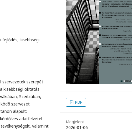
 fejlődés, kisebbségi
l szervezetek szerepét
a kisebbségi oktatás
vákiában, Szerbiában,
PDF
űködő szervezet
tanon alapult:
kérdőíves adatfelvétel
Megjelent
, tevékenységeit, valamint
2026-01-06