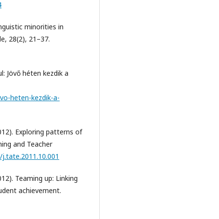
4
uistic minorities in
e, 28(2), 21–37.
l: Jövő héten kezdik a
ovo-heten-kezdik-a-
2012). Exploring patterns of
hing and Teacher
/j.tate.2011.10.001
(2012). Teaming up: Linking
student achievement.