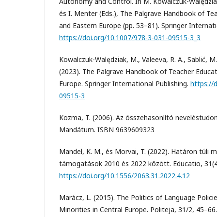
Autonomy and Control. In M. Kowalczuk-Walędziak, 
és I. Menter (Eds.), The Palgrave Handbook of Tea
and Eastern Europe (pp. 53–81). Springer Internati
https://doi.org/10.1007/978-3-031-09515-3_3
Kowalczuk-Walędziak, M., Valeeva, R. A., Sablić, M.,
(2023). The Palgrave Handbook of Teacher Educati
Europe. Springer International Publishing.
https://
09515-3
Kozma, T. (2006). Az összehasonlító neveléstudom
Mandátum. ISBN 9639609323
Mandel, K. M., és Morvai, T. (2022). Határon túli 
támogatások 2010 és 2022 között. Educatio, 31(4
https://doi.org/10.1556/2063.31.2022.4.12
Marácz, L. (2015). The Politics of Language Policie
Minorities in Central Europe. Politeja, 31/2, 45–66.