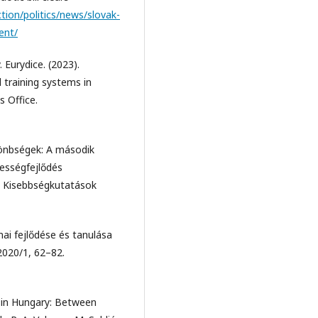
tion/politics/news/slovak-
ent/
Eurydice. (2023).
 training systems in
s Office.
ülönbségek: A második
pességfejlődés
ó Kisebbségkutatások
ai fejlődése és tanulása
2020/1, 62–82.
n in Hungary: Between