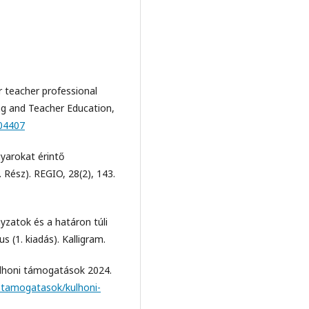
r teacher professional
ng and Teacher Education,
104407
yarokat érintő
 Rész). REGIO, 28(2), 143.
yzatok és a határon túli
(1. kiadás). Kalligram.
ülhoni támogatások 2024.
-tamogatasok/kulhoni-