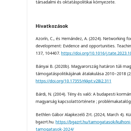
társadalmi és oktatáspolitikai környezete.
Hivatkozások
Azorín, C., és Hernández, A. (2024). Networking fo
development: Evidence and opportunities. Teachi
137, 104407.
https://doi.org/10.1016/j.tate.2023.
Bányai B. (2020b). Magyarország határon túli mag
támogatáspolitikájának átalakulása 2010–2018 (2.
https://doi.org/10.17355/rkkpt.v28i2.311
Bárdi, N. (2004). Tény és való: A budapesti kormán
magyarság kapcsolattörténete ; problémakatalógus 
Bethlen Gábor Alapkezelő Zrt. (2024, March 4). K
bgazrt.hu.
https://bgazrt.hu/tamogatasok/kulhoni
tamogatasok-2024/