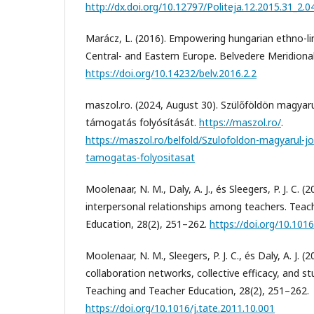
http://dx.doi.org/10.12797/Politeja.12.2015.31_2.0
Marácz, L. (2016). Empowering hungarian ethno-ling
Central- and Eastern Europe. Belvedere Meridional
https://doi.org/10.14232/belv.2016.2.2
maszol.ro. (2024, August 30). Szülőföldön magyaru
támogatás folyósítását.
https://maszol.ro/
.
https://maszol.ro/belfold/Szulofoldon-magyarul-j
tamogatas-folyositasat
Moolenaar, N. M., Daly, A. J., és Sleegers, P. J. C. (
interpersonal relationships among teachers. Teac
Education, 28(2), 251–262.
https://doi.org/10.1016
Moolenaar, N. M., Sleegers, P. J. C., és Daly, A. J. 
collaboration networks, collective efficacy, and 
Teaching and Teacher Education, 28(2), 251–262.
https://doi.org/10.1016/j.tate.2011.10.001