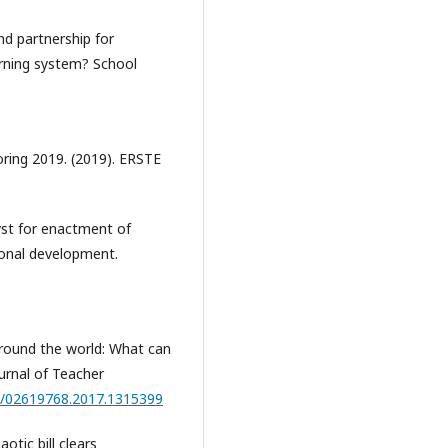
nd partnership for
rning system? School
oring 2019. (2019). ERSTE
yst for enactment of
ional development.
round the world: What can
urnal of Teacher
80/02619768.2017.1315399
otic bill clears