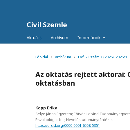
Civil Szemle
Aktuális
Archívum
Információk
Főoldal
/
Archívum
/
Évf. 23 szám 1 (2026): 2026/1
Az oktatás rejtett aktorai:
oktatásban
Kopp Erika
Selye János Egyetem; Eötvös Loránd Tudományegyet
Pszichológiai Kar, Neveléstudományi Intézet
https://orcid.org/0000-0001-6558-5351