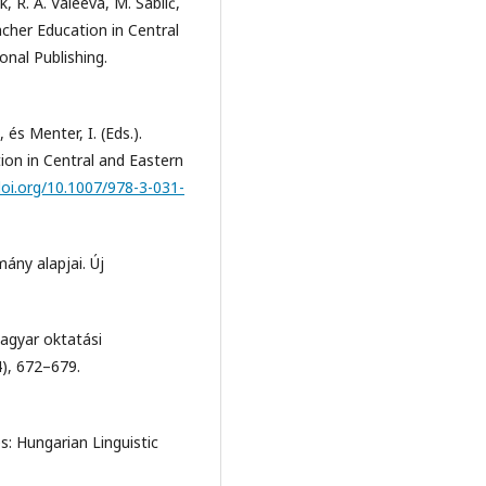
R. A. Valeeva, M. Sablić,
cher Education in Central
onal Publishing.
 és Menter, I. (Eds.).
on in Central and Eastern
doi.org/10.1007/978-3-031-
ány alapjai. Új
magyar oktatási
), 672–679.
s: Hungarian Linguistic