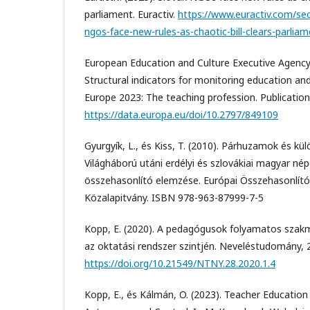
parliament. Euractiv.
https://www.euractiv.com/sec
ngos-face-new-rules-as-chaotic-bill-clears-parliam
European Education and Culture Executive Agency. 
Structural indicators for monitoring education and
Europe 2023: The teaching profession. Publication
https://data.europa.eu/doi/10.2797/849109
Gyurgyík, L., és Kiss, T. (2010). Párhuzamok és k
Világháború utáni erdélyi és szlovákiai magyar né
összehasonlító elemzése. Európai Összehasonlít
Közalapitvány. ISBN 978-963-87999-7-5
Kopp, E. (2020). A pedagógusok folyamatos szakm
az oktatási rendszer szintjén. Neveléstudomány, 
https://doi.org/10.21549/NTNY.28.2020.1.4
Kopp, E., és Kálmán, O. (2023). Teacher Educatio