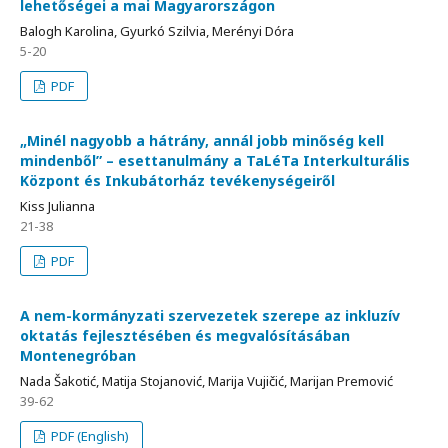
lehetőségei a mai Magyarországon
Balogh Karolina, Gyurkó Szilvia, Merényi Dóra
5-20
PDF
„Minél nagyobb a hátrány, annál jobb minőség kell
mindenből” – esettanulmány a TaLéTa Interkulturális
Központ és Inkubátorház tevékenységeiről
Kiss Julianna
21-38
PDF
A nem-kormányzati szervezetek szerepe az inkluzív
oktatás fejlesztésében és megvalósításában
Montenegróban
Nada Šakotić, Matija Stojanović, Marija Vujičić, Marijan Premović
39-62
PDF (English)