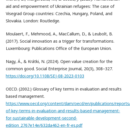
aid and empowerment of Ukrainian refugees: The case of
Visegrad Group countries: Czechia, Hungary, Poland, and
Slovakia. London: Routledge.
Moulaert, F., Mehmood, A., MacCallum, D., & Leubolt, B.
(2017). Social innovation as a trigger for transformations.
Luxembourg: Publications Office of the European Union.
Nagy, Á., & Krátki, N. (2024). Open value creation for the
common good. Social Enterprise Journal, 20(3), 308–327.
https://doi.org/10.1108/SEJ-08-2023-0103
OECD. (2002.) Glossary of key terms in evaluation and results
based management.
https://www.oecd.org/content/dam/oecd/en/publications/reports
of-key-terms-in-evaluation-and-results-based-management-
for-sustainable-development-second-
edition_2767e14e/632da462-en-fr-es.pdf