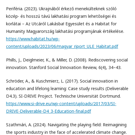
Periféria. (2023). Ukrajnából érkező menekülteknek szóló
közép- és hosszú távú lakhatási program lehetőségei és
korlátai – Az Utcáról Lakásba! Egyesület és a Habitat for
Humanity Magyarország lakhatási programjának értékelése.
https://www.habitat.hu/wp-
content/uploads/2023/06/magyar_riport_ULE_Habitat.pdf
Phills, J., Deiglmeier, K., & Miller, D. (2008). Rediscovering social
innovation. Stanford Social Innovation Review, 6(4), 34–43.
Schröder, A., & Kuschmierz, L. (2017). Social innovation in
education and lifelong learning: Case study results (Deliverable
D4.3). SI-DRIVE Project. Technische Universität Dortmund.
https://www.si-drive.eu/wp-content/uploads/2017/03/SI-
DRIVE-Deliverable-D4_3-Education-final.pdf
Szathmári, A. (2024). Navigating the playing field: Reimagining
the sports industry in the face of accelerated climate change.