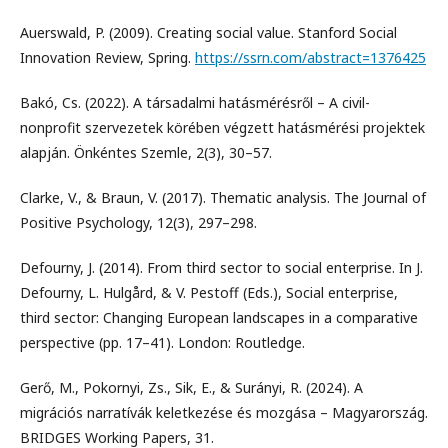
Auerswald, P. (2009). Creating social value. Stanford Social
Innovation Review, Spring.
https://ssrn.com/abstract=1376425
Bakó, Cs. (2022). A társadalmi hatásmérésről – A civil-
nonprofit szervezetek körében végzett hatásmérési projektek
alapján. Önkéntes Szemle, 2(3), 30–57.
Clarke, V., & Braun, V. (2017). Thematic analysis. The Journal of
Positive Psychology, 12(3), 297–298.
Defourny, J. (2014). From third sector to social enterprise. In J.
Defourny, L. Hulgård, & V. Pestoff (Eds.), Social enterprise,
third sector: Changing European landscapes in a comparative
perspective (pp. 17–41). London: Routledge.
Gerő, M., Pokornyi, Zs., Sik, E., & Surányi, R. (2024). A
migrációs narratívák keletkezése és mozgása – Magyarország.
BRIDGES Working Papers, 31.