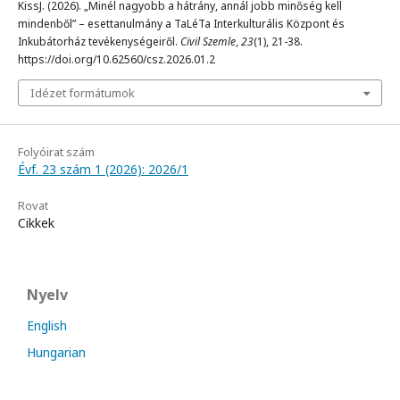
KissJ. (2026). „Minél nagyobb a hátrány, annál jobb minőség kell
mindenből” – esettanulmány a TaLéTa Interkulturális Központ és
Inkubátorház tevékenységeiről.
Civil Szemle
,
23
(1), 21-38.
https://doi.org/10.62560/csz.2026.01.2
Idézet formátumok
Folyóirat szám
Évf. 23 szám 1 (2026): 2026/1
Rovat
Cikkek
Nyelv
English
Hungarian