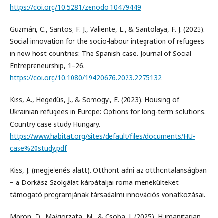
https://doi.org/10.5281/zenodo.10479449
Guzmán, C., Santos, F. J., Valiente, L., & Santolaya, F. J. (2023).
Social innovation for the socio-labour integration of refugees
in new host countries: The Spanish case. Journal of Social
Entrepreneurship, 1–26.
https://doi.org/10.1080/19420676.2023.2275132
Kiss, A., Hegedüs, J., & Somogyi, E. (2023). Housing of
Ukrainian refugees in Europe: Options for long-term solutions.
Country case study Hungary.
https://www.habitat.org/sites/default/files/documents/HU-
case%20study.pdf
Kiss, J. (megjelenés alatt). Otthont adni az otthontalanságban
– a Dorkász Szolgálat kárpátaljai roma menekülteket
támogató programjának társadalmi innovációs vonatkozásai.
Moron, D., Małgorzata, M., & Csoba, J. (2025). Humanitarian