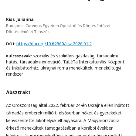
Kiss Julianna
Budapesti Corvinus Egyetem Operáció és Döntés Intézet
Döntéselmélet Tanszék
https://doi.org/10.62560/csz.2026.01.2
DOI:
szociális és szolidáris gazdaság, társadalmi
Kulcsszavak:
hatás, társadalmi innováció, TaLéTa Interkulturális Központ
és Inkubátorház, ukrajnai roma menekültek, menekültügyi
rendszer
Absztrakt
Az Oroszország által 2022. február 24-én Ukrajna ellen indított
támadás emberek millióit, elsősorban nőket és gyerekeket
kényszerítette lakóhelyük elhagyására. A Magyarországra
érkező menekültek támogatásában a korábbi években
leépített állami menekültügyi rendszer intézményei mellett