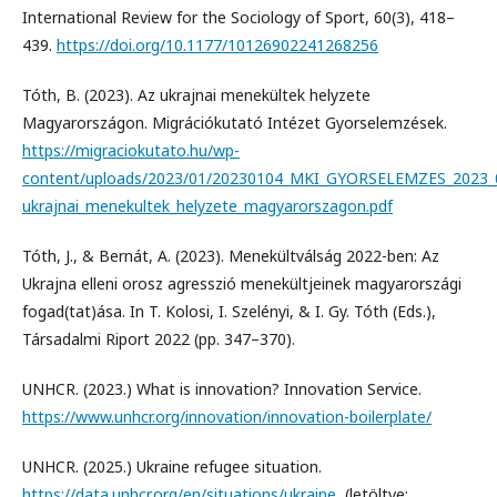
International Review for the Sociology of Sport, 60(3), 418–
439.
https://doi.org/10.1177/10126902241268256
Tóth, B. (2023). Az ukrajnai menekültek helyzete
Magyarországon. Migrációkutató Intézet Gyorselemzések.
https://migraciokutato.hu/wp-
content/uploads/2023/01/20230104_MKI_GYORSELEMZES_2023_01
ukrajnai_menekultek_helyzete_magyarorszagon.pdf
Tóth, J., & Bernát, A. (2023). Menekültválság 2022-ben: Az
Ukrajna elleni orosz agresszió menekültjeinek magyarországi
fogad(tat)ása. In T. Kolosi, I. Szelényi, & I. Gy. Tóth (Eds.),
Társadalmi Riport 2022 (pp. 347–370).
UNHCR. (2023.) What is innovation? Innovation Service.
https://www.unhcr.org/innovation/innovation-boilerplate/
UNHCR. (2025.) Ukraine refugee situation.
https://data.unhcr.org/en/situations/ukraine
, (letöltve: