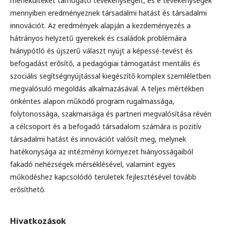
menekülteket támogató tevékenységeit, és e tevékenységek
mennyiben eredményeznek társadalmi hatást és társadalmi
innovációt. Az eredmények alapján a kezdeményezés a
hátrányos helyzetű gyerekek és családok problémáira
hiánypótló és újszerű választ nyújt a képessé-tevést és
befogadást erősítő, a pedagógiai támogatást mentális és
szociális segítségnyújtással kiegészítő komplex szemléletben
megvalósuló megoldás alkalmazásával. A teljes mértékben
önkéntes alapon működő program rugalmassága,
folytonossága, szakmaisága és partneri megvalósítása révén
a célcsoport és a befogadó társadalom számára is pozitív
társadalmi hatást és innovációt valósít meg, melynek
hatékonysága az intézményi környezet hiányosságaiból
fakadó nehézségek mérséklésével, valamint egyes
működéshez kapcsolódó területek fejlesztésével tovább
erősíthető.
Hivatkozások