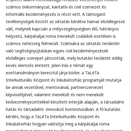
számos önkormányzat, karitatív és civil szervezet és
informális kezdeményezés is részt vett. A támogató
tevékenységek között az oktatás kérdése hamar elsődlegessé
vált, melynek kapcsán a mélyszegénységben élő, hátrányos
helyzetű, kárpátaljai roma menekült családok esetében is
számos nehézség felmerült. Számukra az oktatás területén
való segítségnyújtásban egyes civil kezdeményezések
elsődleges szerepet játszottak, mely kutatási területet eddig
kevés elemzés érintett. Jelen írás e témát egy
esettanulmányon keresztül járja körbe: a TaLéTa
Interkulturális Központ és Inkubátorház programját mutatja
be annak vezetőivel, mentoraival, partnerszervezet
képviselőjével, valamint menekült és nem menekült
kedvezményezettekkel készített interjúk alapján, a társadalmi
hatás és társadalmi innováció kontextusában. A fő kutatási
kérdés, hogy a TaLéTa Interkulturális Központ és
Inkubátorház hogyan valósítja meg a kárpátaljai roma