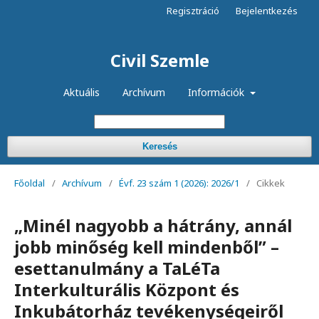
Regisztráció
Bejelentkezés
Civil Szemle
Aktuális
Archívum
Információk
Keresés
Főoldal
/
Archívum
/
Évf. 23 szám 1 (2026): 2026/1
/
Cikkek
„Minél nagyobb a hátrány, annál
jobb minőség kell mindenből” –
esettanulmány a TaLéTa
Interkulturális Központ és
Inkubátorház tevékenységeiről