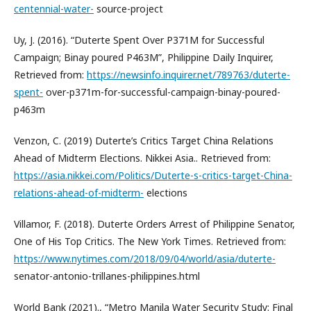
centennial-water-
source-project
Uy, J. (2016). “Duterte Spent Over P371M for Successful
Campaign; Binay poured P463M”, Philippine Daily Inquirer,
Retrieved from:
https://newsinfo.inquirer.net/789763/duterte-
spent-
over-p371m-for-successful-campaign-binay-poured-
p463m
Venzon, C. (2019) Duterte’s Critics Target China Relations
Ahead of Midterm Elections. Nikkei Asia.. Retrieved from:
https://asia.nikkei.com/Politics/Duterte-s-critics-target-China-
relations-ahead-of-midterm-
elections
Villamor, F. (2018). Duterte Orders Arrest of Philippine Senator,
One of His Top Critics. The New York Times. Retrieved from:
https://www.nytimes.com/2018/09/04/world/asia/duterte-
senator-antonio-trillanes-philippines.html
World Bank (2021)., “Metro Manila Water Security Study: Final