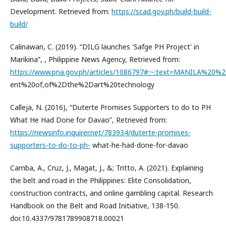
Development. Retrieved from:
https://scad.gov.ph/build-build-
build/
Calinawan, C. (2019). “DILG launches 'Safge PH Project' in
Marikina”, , Philippine News Agency, Retrieved from:
https://www.pna.gov.ph/articles/1086797#:~:text=MANILA%
ent%20of,of%2Dthe%2Dart%20technology
Calleja, N. (2016), “Duterte Promises Supporters to do to PH
What He Had Done for Davao”, Retrieved from:
https://newsinfo.inquirer.net/783934/duterte-promises-
supporters-to-do-to-ph-
what-he-had-done-for-davao
Camba, A., Cruz, J., Magat, J., &; Tritto, A. (2021). Explaining
the belt and road in the Philippines: Elite Consolidation,
construction contracts, and online gambling capital. Research
Handbook on the Belt and Road Initiative, 138-150.
doi:10.4337/9781789908718.00021