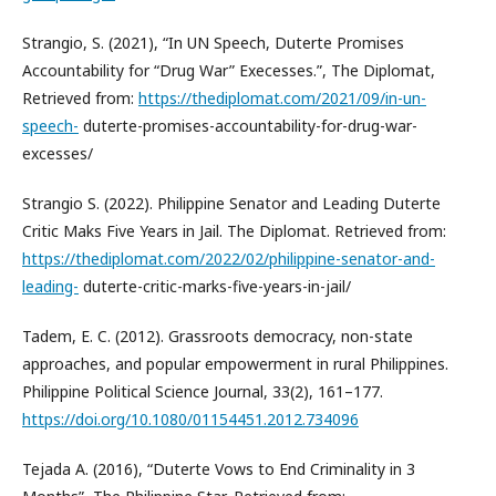
Strangio, S. (2021), “In UN Speech, Duterte Promises
Accountability for “Drug War” Execesses.”, The Diplomat,
Retrieved from:
https://thediplomat.com/2021/09/in-un-
speech-
duterte-promises-accountability-for-drug-war-
excesses/
Strangio S. (2022). Philippine Senator and Leading Duterte
Critic Maks Five Years in Jail. The Diplomat. Retrieved from:
https://thediplomat.com/2022/02/philippine-senator-and-
leading-
duterte-critic-marks-five-years-in-jail/
Tadem, E. C. (2012). Grassroots democracy, non-state
approaches, and popular empowerment in rural Philippines.
Philippine Political Science Journal, 33(2), 161–177.
https://doi.org/10.1080/01154451.2012.734096
Tejada A. (2016), “Duterte Vows to End Criminality in 3