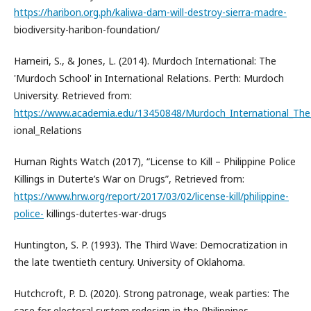
https://haribon.org.ph/kaliwa-dam-will-destroy-sierra-madre-
biodiversity-haribon-foundation/
Hameiri, S., & Jones, L. (2014). Murdoch International: The
'Murdoch School' in International Relations. Perth: Murdoch
University. Retrieved from:
https://www.academia.edu/13450848/Murdoch_International_The
ional_Relations
Human Rights Watch (2017), “License to Kill – Philippine Police
Killings in Duterte’s War on Drugs”, Retrieved from:
https://www.hrw.org/report/2017/03/02/license-kill/philippine-
police-
killings-dutertes-war-drugs
Huntington, S. P. (1993). The Third Wave: Democratization in
the late twentieth century. University of Oklahoma.
Hutchcroft, P. D. (2020). Strong patronage, weak parties: The
case for electoral system redesign in the Philippines.