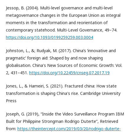
Jessop, B. (2004). Multi-level governance and multi-level
metagovernance changes in the European Union as integral
moments in the transformation and reorientation of
contemporary statehood. Multi-Level Governance, 49–74.
https://doi.org/10.1093/0199259259.003.0004
Johnston, L., &; Rudyak, M. (2017). China’s ‘innovative and
pragmatic’ foreign aid: Shaped by and now shaping
globalisation. China's New Sources of Economic Growth: Vol.
2, 431–451.
https://doi.org/10.22459/cnseg.07.2017.19
Jones, L., & Hameiri, S. (2021). Fractured china: How state
transformation is shaping China's rise. Cambridge University
Press
Joseph, G. (2019), “Inside the Video Surveillance Program IBM
Built for Philippine Strongman Rodrigo Duterte”, Retrieved
from:
https://theintercept.com/2019/03/20/rodrigo-duterte-