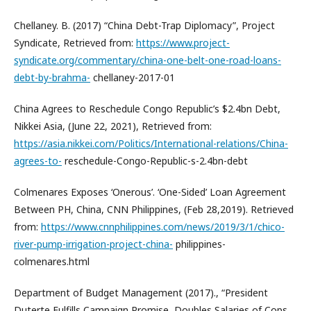
Chellaney. B. (2017) “China Debt-Trap Diplomacy”, Project
Syndicate, Retrieved from:
https://www.project-
syndicate.org/commentary/china-one-belt-one-road-loans-
debt-by-brahma-
chellaney-2017-01
China Agrees to Reschedule Congo Republic’s $2.4bn Debt,
Nikkei Asia, (June 22, 2021), Retrieved from:
https://asia.nikkei.com/Politics/International-relations/China-
agrees-to-
reschedule-Congo-Republic-s-2.4bn-debt
Colmenares Exposes ‘Onerous’. ‘One-Sided’ Loan Agreement
Between PH, China, CNN Philippines, (Feb 28,2019). Retrieved
from:
https://www.cnnphilippines.com/news/2019/3/1/chico-
river-pump-irrigation-project-china-
philippines-
colmenares.html
Department of Budget Management (2017)., “President
Duterte Fulfills Campaign Promise, Doubles Salaries of Cops,