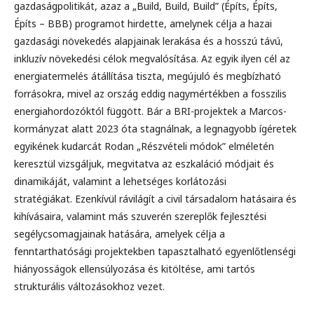
gazdaságpolitikát, azaz a „Build, Build, Build” (Építs, Építs,
Építs – BBB) programot hirdette, amelynek célja a hazai
gazdasági növekedés alapjainak lerakása és a hosszú távú,
inkluzív növekedési célok megvalósítása. Az egyik ilyen cél az
energiatermelés átállítása tiszta, megújuló és megbízható
forrásokra, mivel az ország eddig nagymértékben a fosszilis
energiahordozóktól függött. Bár a BRI-projektek a Marcos-
kormányzat alatt 2023 óta stagnálnak, a legnagyobb ígéretek
egyikének kudarcát Rodan „Részvételi módok” elméletén
keresztül vizsgáljuk, megvitatva az eszkaláció módjait és
dinamikáját, valamint a lehetséges korlátozási
stratégiákat. Ezenkívül rávilágít a civil társadalom hatásaira és
kihívásaira, valamint más szuverén szereplők fejlesztési
segélycsomagjainak hatására, amelyek célja a
fenntarthatósági projektekben tapasztalható egyenlőtlenségi
hiányosságok ellensúlyozása és kitöltése, ami tartós
strukturális változásokhoz vezet.