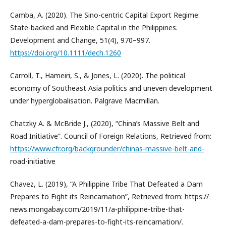
Camba, A. (2020). The Sino-centric Capital Export Regime:
State-backed and Flexible Capital in the Philippines.
Development and Change, 51(4), 970–997.
https://doi.org/10.1111/dech.1260
Carroll, T., Hameiri, S., & Jones, L. (2020). The political
economy of Southeast Asia politics and uneven development
under hyperglobalisation. Palgrave Macmillan.
Chatzky A. & McBride J., (2020), “China’s Massive Belt and
Road Initiative”. Council of Foreign Relations, Retrieved from:
https://www.cfr.org/backgrounder/chinas-massive-belt-and-
road-initiative
Chavez, L. (2019), “A Philippine Tribe That Defeated a Dam
Prepares to Fight its Reincarnation”, Retrieved from: https://
news.mongabay.com/2019/11/a-philippine-tribe-that-
defeated-a-dam-prepares-to-fight-its-reincarnation/.