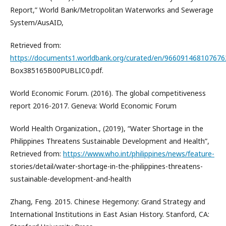
Report,” World Bank/Metropolitan Waterworks and Sewerage
System/AusAID,
Retrieved from:
https://documents1.worldbank.org/curated/en/9660914681076
Box385165B00PUBLIC0.pdf.
World Economic Forum. (2016). The global competitiveness
report 2016-2017. Geneva: World Economic Forum
World Health Organization., (2019), “Water Shortage in the
Philippines Threatens Sustainable Development and Health”,
Retrieved from:
https://www.who.int/philippines/news/feature-
stories/detail/water-shortage-in-the-philippines-threatens-
sustainable-development-and-health
Zhang, Feng. 2015. Chinese Hegemony: Grand Strategy and
International Institutions in East Asian History. Stanford, CA: