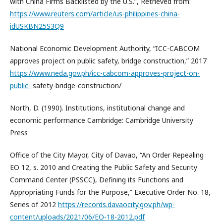
with China Firms Backlisted by the U.S.”, Retrieved from:
https://www.reuters.com/article/us-philippines-china-
idUSKBN25S3Q9
National Economic Development Authority, “ICC-CABCOM
approves project on public safety, bridge construction,” 2017
https://www.neda.gov.ph/icc-cabcom-approves-project-on-
public-
safety-bridge-construction/
North, D. (1990). Institutions, institutional change and
economic performance Cambridge: Cambridge University
Press
Office of the City Mayor, City of Davao, “An Order Repealing
EO 12, s. 2010 and Creating the Public Safety and Security
Command Center (PSSCC), Defining its Functions and
Appropriating Funds for the Purpose,” Executive Order No. 18,
Series of 2012
https://records.davaocity.gov.ph/wp-
content/uploads/2021/06/EO-18-2012.pdf