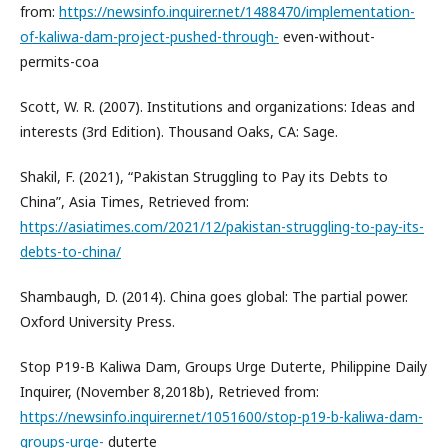
from:
https://newsinfo.inquirer.net/1488470/implementation-
of-kaliwa-dam-project-pushed-through-
even-without-
permits-coa
Scott, W. R. (2007). Institutions and organizations: Ideas and
interests (3rd Edition). Thousand Oaks, CA: Sage.
Shakil, F. (2021), “Pakistan Struggling to Pay its Debts to
China”, Asia Times, Retrieved from:
https://asiatimes.com/2021/12/pakistan-struggling-to-pay-its-
debts-to-china/
Shambaugh, D. (2014). China goes global: The partial power.
Oxford University Press.
Stop P19-B Kaliwa Dam, Groups Urge Duterte, Philippine Daily
Inquirer, (November 8,2018b), Retrieved from:
https://newsinfo.inquirer.net/1051600/stop-p19-b-kaliwa-dam-
groups-urge-
duterte