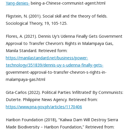
Yang-denies-
being-a-Chinese-communist-agent.html
Fligstein, N. (2001). Social skill and the theory of fields.
Sociological Theory, 19, 105-125.
Flores, A. (2021). Dennis Uy’s Udenna Finally Gets Government
Approval to Transfer Chevron’s Rights in Malampaya Gas,
Manila Standard. Retrieved form:
https://manilastandard.net/business/power-
technology/351839/dennis-uy-s-udenna-finally-gets-
government-approval-to-transfer-chevron-s-rights-in-
malampaya-gas.html
Gita-Carlos (2022). Political Parties ‘infiltrated’ By Communists:
Duterte. Philippine News Agency. Retrieved from:
https://www.pna.gov.ph/articles/1170406
Haribon Foundation (2018), “Kaliwa Dam Will Destroy Sierra
Made Biodiversity – Haribon Foundation,” Retrieved from: