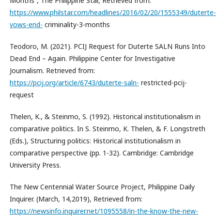
Months”, The Philippine Star, Retrieved from:
https://www.philstar.com/headlines/2016/02/20/1555349/duterte-
vows-end-
criminality-3-months
Teodoro, M. (2021). PCIJ Request for Duterte SALN Runs Into
Dead End – Again. Philippine Center for Investigative
Journalism. Retrieved from:
https://pcij.org/article/6743/duterte-saln-
restricted-pcij-
request
Thelen, K., & Steinmo, S. (1992). Historical institutionalism in
comparative politics. In S. Steinmo, K. Thelen, & F. Longstreth
(Eds.), Structuring politics: Historical institutionalism in
comparative perspective (pp. 1-32). Cambridge: Cambridge
University Press.
The New Centennial Water Source Project, Philippine Daily
Inquirer. (March, 14,2019), Retrieved from:
https://newsinfo.inquirer.net/1095558/in-the-know-the-new-