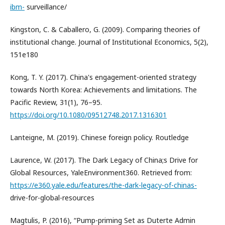
ibm-
surveillance/
Kingston, C. & Caballero, G. (2009). Comparing theories of
institutional change. Journal of Institutional Economics, 5(2),
151e180
Kong, T. Y. (2017). China's engagement-oriented strategy
towards North Korea: Achievements and limitations. The
Pacific Review, 31(1), 76–95.
https://doi.org/10.1080/09512748.2017.1316301
Lanteigne, M. (2019). Chinese foreign policy. Routledge
Laurence, W. (2017). The Dark Legacy of China;s Drive for
Global Resources, YaleEnvironment360. Retrieved from:
https://e360.yale.edu/features/the-dark-legacy-of-chinas-
drive-for-global-resources
Magtulis, P. (2016), “Pump-priming Set as Duterte Admin