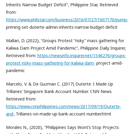
Inherits Narrow Budget Deficit”, Philippine Star, Retrieved
from:
https://www.philstar.com/business/2016/07/27/1607170/pump-
priming-set-duterte-admin-inherits-narrow-budget-deficit
Mallari, D. (2022), “Groups Protest “risky” mass gathering for
Kaliwa Dam Project Amid Pandemic”, Philippine Daily Inquirer,
Retrieved from:
https://newsinfo.inquirer.net/1546276/groups-
protest-risky-mass-gathering-for-kaliwa-dam-
project-amid-
pandemic
Marcelo, V. & De Guzman C. (2017) Duterte: I Made Up
Trillanes’ Singapore Bank Account Number. CNN News.
Retrieved from:
https://www.cnnphilippines.com/news/2017/09/19/Duterte-
and-
Trillanes-on-made-up-bank-account-number.html
Morales N., (2020), “Philippines Says Wont’s Stop Projects