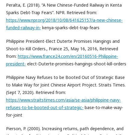
Peralta, E. (2018). “A New Chinese-Funded Railway in Kenta
Sparks Debt-Trap Fears”. NPR. Retrieved from:
https://www.npr.org/2018/10/08/641625157/a-new-chinese-
funded-railway-in-
kenya-sparks-debt-trap-fears
Philippine President-Elect Duterte Promises Hangings and
Shoot-to-Kill Orders., France 25, May 16, 2016, Retrieved
from:
https://www.france24.com/en/20160516-Philippine-
president-
elect-Duterte-promises-hangings-shoot-kill-orders
Philippine Navy Refuses to be Booted Out of Strategic Base
to Make Way for Joint Chinese Airport Project. Straits Times.
(Sept 7, 2020). Retrieved from:
https://www.straitstimes.com/asia/se-asia/philippine-navy-
refuses-to-be-booted-out-of-strategic-
base-to-make-way-
for-joint
Pierson, P. (2000). Increasing returns, path dependence, and