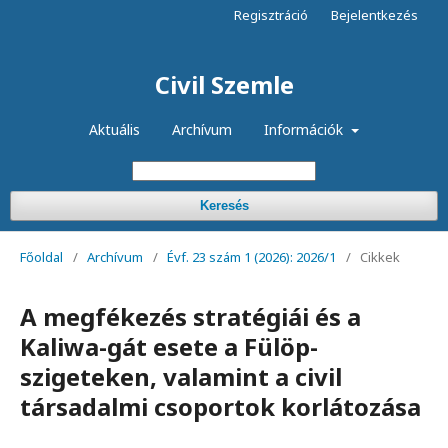
Regisztráció
Bejelentkezés
Civil Szemle
Aktuális
Archívum
Információk
Keresés
Főoldal
/
Archívum
/
Évf. 23 szám 1 (2026): 2026/1
/
Cikkek
A megfékezés stratégiái és a
Kaliwa-gát esete a Fülöp-
szigeteken, valamint a civil
társadalmi csoportok korlátozása