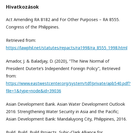
Hivatkozások
Act Amending RA 8182 and For Other Purposes – RA 8555.
Congress of the Philippines.
Retrieved from:
https://lawphil.net/statutes/repacts/ra1998/ra_8555_1998.html
Amador, J. & Baladjay, D. (2020), “The New Normal of
President Duterte’s Independent Foreign Policy”, Retrieved
from:
https://www.eastwestcenter.org/system/tdf/private/apb540.pdf?
file=1&type=node&id=39036
Asian Development Bank. Asian Water Development Outlook
2016: Strengthening Water Security in Asia and the Pacific;
Asian Development Bank: Mandaluyong City, Philippines, 2016.
Build, Build, Build Projects, Subic-Clark Alliance for