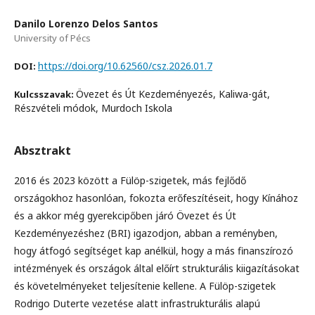
Danilo Lorenzo Delos Santos
University of Pécs
https://doi.org/10.62560/csz.2026.01.7
DOI:
Övezet és Út Kezdeményezés, Kaliwa-gát,
Kulcsszavak:
Részvételi módok, Murdoch Iskola
Absztrakt
2016 és 2023 között a Fülöp-szigetek, más fejlődő
országokhoz hasonlóan, fokozta erőfeszítéseit, hogy Kínához
és a akkor még gyerekcipőben járó Övezet és Út
Kezdeményezéshez (BRI) igazodjon, abban a reményben,
hogy átfogó segítséget kap anélkül, hogy a más finanszírozó
intézmények és országok által előírt strukturális kiigazításokat
és követelményeket teljesítenie kellene. A Fülöp-szigetek
Rodrigo Duterte vezetése alatt infrastrukturális alapú