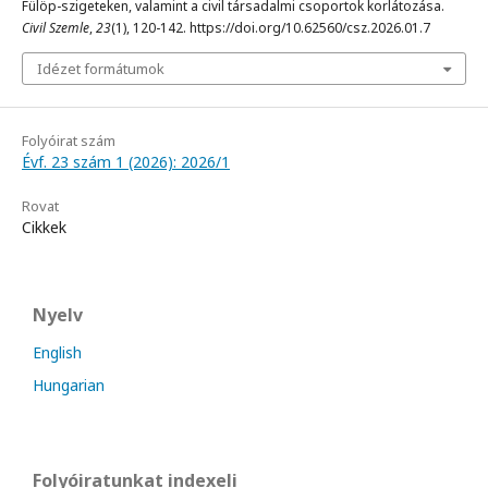
Fülöp-szigeteken, valamint a civil társadalmi csoportok korlátozása.
Civil Szemle
,
23
(1), 120-142. https://doi.org/10.62560/csz.2026.01.7
Idézet formátumok
Folyóirat szám
Évf. 23 szám 1 (2026): 2026/1
Rovat
Cikkek
Nyelv
English
Hungarian
Folyóiratunkat indexeli