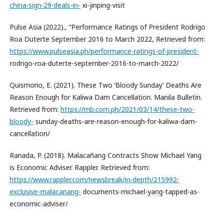
china-sign-29-deals-in-
xi-jinping-visit
Pulse Asia (2022)., “Performance Ratings of President Rodrigo
Roa Duterte September 2016 to March 2022, Retrieved from:
https://www.pulseasia.ph/performance-ratings-of-president-
rodrigo-roa-duterte-september-2016-to-march-2022/
Quismorio, E. (2021). These Two ‘Bloody Sunday’ Deaths Are
Reason Enough for Kaliwa Dam Cancellation. Manila Bulletin.
Retrieved from:
https://mb.com.ph/2021/03/14/these-two-
bloody-
sunday-deaths-are-reason-enough-for-kaliwa-dam-
cancellation/
Ranada, P. (2018). Malacañang Contracts Show Michael Yang
is Economic Adviser. Rappler. Retrieved from:
https://www.rappler.com/newsbreak/in-depth/215992-
exclusive-malacanang-
documents-michael-yang-tapped-as-
economic-adviser/