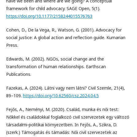
have we been and where are we going? A conceptual
framework for child advocacy. SAGE Open, 5(1).
https://doi.org/10.1177/2158244015576763
Cohen, D., De la Vega, R., Watson, G. (2001). Advocacy for
social justice: A global action and reflection guide. Kumarian
Press.
Edwards, M. (2002). NGOs, social change and the
transformation of human relationships. Earthscan
Publications.
Fazekas, A. (2024). Látni vagy nem látni? Civil Szemle, 21(4),
89–109.
https://doi.org/10.62560/csz.2024.04.5
Fejős, A., Neményi, M. (2020). Család, munka és női test:
Nőkkel és családokkal foglalkozó civil szervezetek egy változó
társadalmi‐politikai környezetben. In Fejős, A., Szikra, D.
(szerk.) Támogatás és támadás: Női civil szervezetek az