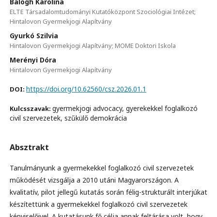
Balogh Karolina
ELTE Társadalomtudományi Kutatóközpont Szociológiai Intézet;
Hintalovon Gyermekjogi Alapítvány
Gyurkó Szilvia
Hintalovon Gyermekjogi Alapítvány; MOME Doktori Iskola
Merényi Dóra
Hintalovon Gyermekjogi Alapítvány
https://doi.org/10.62560/csz.2026.01.1
DOI:
gyermekjogi advocacy, gyerekekkel foglalkozó
Kulcsszavak:
civil szervezetek, szűkülő demokrácia
Absztrakt
Tanulmányunk a gyermekekkel foglalkozó civil szervezetek
működését vizsgálja a 2010 utáni Magyarországon. A
kvalitatív, pilot jellegű kutatás során félig-strukturált interjúkat
készítettünk a gyermekekkel foglalkozó civil szervezetek
képviselőivel. A kutatásunk fő célja annak feltárása volt, hogy