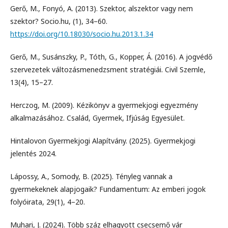
Gerő, M., Fonyó, A. (2013). Szektor, alszektor vagy nem
szektor? Socio.hu, (1), 34–60.
https://doi.org/10.18030/socio.hu.2013.1.34
Gerő, M., Susánszky, P., Tóth, G., Kopper, Á. (2016). A jogvédő
szervezetek változásmenedzsment stratégiái. Civil Szemle,
13(4), 15–27.
Herczog, M. (2009). Kézikönyv a gyermekjogi egyezmény
alkalmazásához. Család, Gyermek, Ifjúság Egyesület.
Hintalovon Gyermekjogi Alapítvány. (2025). Gyermekjogi
jelentés 2024.
Lápossy, A., Somody, B. (2025). Tényleg vannak a
gyermekeknek alapjogaik? Fundamentum: Az emberi jogok
folyóirata, 29(1), 4–20.
Muhari, J. (2024). Több száz elhagyott csecsemő vár