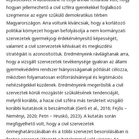
hogyan jellemezhető a civil szféra gyerekekkel foglalkozó
szegmense az egyre szűkülő demokratikus térben
Magyarországon. Arra voltunk kíváncsiak, hogy a korlátozó
politikai környezet hogyan befolyásolja a nem kormányzati
szervezetek gyermekjogi érdekérvényesítő képességét,
valamint a civil szervezetek kihívásait és megküzdési
stratégiáit is azonosítottuk. Eredményeink rávilágítanak arra,
hogy a vizsgált szervezetek tevékenysége gyakran az állami
gyermekvédelmi rendszer hiányosságainak pótlását célozza,
miközben folyamatosan erőforráshiánnyal és legitimációs
nehézségekkel küzdenek. Eredményeink megerősítik a civil
szerveztek körüli mozgástér szűkülésének tendenciáját,
melyről korábbi, a hazai civil szféra más területeit vizsgáló
korábbi kutatások is beszámoltak (Gerő et al., 2016; Fejős –
Neményi, 2020; Petri – Hruskó, 2023). A kutatás során
megfigyelhető volt, hogy a civil szervezetek
önmeghatározásában és a többi szervezet besorolásában is