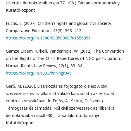
illiberális demokráciában (pp.77–106.) Társadalomtudományi
Kutatóközpont
Fuchs, E. (2007). Children’s rights and global civil society.
Comparative Education, 43(3), 393–412.
https://doi.org/10.1080/03050060701556356
Gamze Erdem Türkelli, Vandenhole, W. (2012). The Convention
on the Rights of the Child: Repertoires of NGO participation.
Human Rights Law Review, 12(1), 33–64.
https://doi.org/10.1093/hrlr/ngr045
Gerő, M. (2020). Elzárkózás és fojtogató ölelés: A civil
szervezetek és az állam átalakuló kapcsolata az erősödő
kontroll korszakában. In Fejős, A., Szikra, D. (szerk.)
Támogatás és támadás: Női civil szervezetek az illiberális
demokráciában (pp.8–30.) Társadalomtudományi
Kutatóközpont