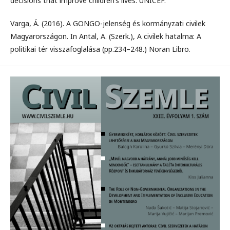
decisions that improve children’s lives. UNICEF.
Varga, Á. (2016). A GONGO-jelenség és kormányzati civilek
Magyarországon. In Antal, A. (Szerk.), A civilek hatalma: A
politikai tér visszafoglalása (pp.234–248.) Noran Libro.