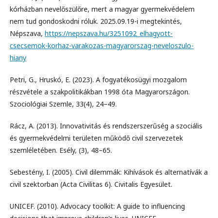
kórházban nevelőszülőre, mert a magyar gyermekvédelem
nem tud gondoskodni róluk. 2025.09.19-i megtekintés,
Népszava,
https://nepszava.hu/3251092_elhagyott-
csecsemok-korhaz-varakozas-magyarorszag-neveloszulo-
hiany
Petri, G., Hruskó, E. (2023). A fogyatékosügyi mozgalom
részvétele a szakpolitikákban 1998 óta Magyarországon.
Szociológiai Szemle, 33(4), 24–49.
Rácz, A. (2013). Innovativitás és rendszerszerűség a szociális
és gyermekvédelmi területen működő civil szervezetek
szemléletében. Esély, (3), 48–65.
Sebestény, I. (2005). Civil dilemmák: Kihívások és alternatívák a
civil szektorban (Acta Civilitas 6). Civitalis Egyesület.
UNICEF. (2010). Advocacy toolkit: A guide to influencing