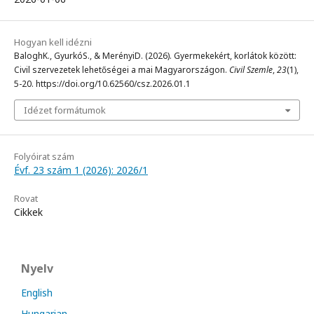
Hogyan kell idézni
BaloghK., GyurkóS., & MerényiD. (2026). Gyermekekért, korlátok között:
Civil szervezetek lehetőségei a mai Magyarországon.
Civil Szemle
,
23
(1),
5-20. https://doi.org/10.62560/csz.2026.01.1
Idézet formátumok
Folyóirat szám
Évf. 23 szám 1 (2026): 2026/1
Rovat
Cikkek
Nyelv
English
Hungarian