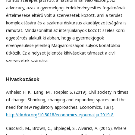
fontos szerepet játszott a hatalommal való viszony. Az
advocacy, azaz a gyermekjogi érdekérvényesítés fogalmának
értelmezése eltérő volt a szervezetek között, ami a terület
komplexitására és a szakmai diskurzus akadályozottságára is
rámutat. Mindazonáltal az interjúalanyok között széles körű
egyetértés alakult ki abban, hogy a gyermekjogok
érvényesülése jelenleg Magyarországon súlyos korlátokba
ütközik. Ez a helyzet jelentős kihívásokat támaszt a civil
szervezetek számára.
Hivatkozások
Anheier, H. K., Lang, M., Toepler, S. (2019). Civil society in times
of change: Shrinking, changing and expanding spaces and the
need for new regulatory approaches. Economics, 13(1).
http://dx.doi.org/10.5018/economics-ejournal.ja.2019-8
Cascardi, M., Brown, C., Shpiegel, S., Alvarez, A. (2015). Where