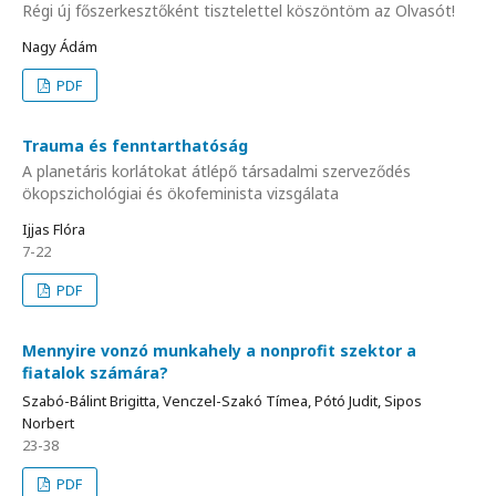
Régi új főszerkesztőként tisztelettel köszöntöm az Olvasót!
Nagy Ádám
PDF
Trauma és fenntarthatóság
A planetáris korlátokat átlépő társadalmi szerveződés
ökopszichológiai és ökofeminista vizsgálata
Ijjas Flóra
7-22
PDF
Mennyire vonzó munkahely a nonprofit szektor a
fiatalok számára?
Szabó-Bálint Brigitta, Venczel-Szakó Tímea, Pótó Judit, Sipos
Norbert
23-38
PDF