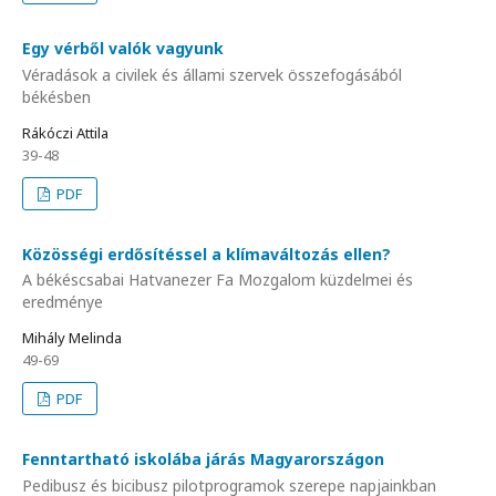
Egy vérből valók vagyunk
Véradások a civilek és állami szervek összefogásából
békésben
Rákóczi Attila
39-48
PDF
Közösségi erdősítéssel a klímaváltozás ellen?
A békéscsabai Hatvanezer Fa Mozgalom küzdelmei és
eredménye
Mihály Melinda
49-69
PDF
Fenntartható iskolába járás Magyarországon
Pedibusz és bicibusz pilotprogramok szerepe napjainkban