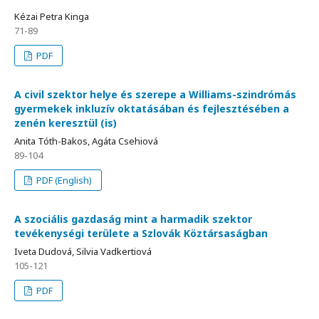
Kézai Petra Kinga
71-89
PDF
A civil szektor helye és szerepe a Williams-szindrómás
gyermekek inkluzív oktatásában és fejlesztésében a
zenén keresztül (is)
Anita Tóth-Bakos, Agáta Csehiová
89-104
PDF (English)
A szociális gazdaság mint a harmadik szektor
tevékenységi területe a Szlovák Köztársaságban
Iveta Dudová, Silvia Vadkertiová
105-121
PDF