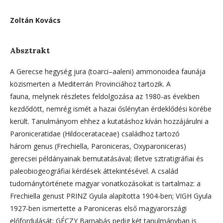
Zoltán Kovács
Absztrakt
A Gerecse hegység jura (toarci–aaleni) ammonoidea faunája
közismerten a Mediterrán Provinciához tartozik. A
fauna, melynek részletes feldolgozása az 1980-as években
kezdődött, nemrég ismét a hazai őslénytan érdeklődési körébe
került. Tanulmányom ehhez a kutatáshoz kíván hozzájárulni a
Paroniceratidae (Hildocerataceae) családhoz tartozó
három genus (Frechiella, Paroniceras, Oxyparoniceras)
gerecsei példányainak bemutatásával; illetve sztratigráfiai és
paleobiogeográfiai kérdések áttekintésével. A család
tudománytörténete magyar vonatkozásokat is tartalmaz: a
Frechiella genust PRINZ Gyula alapította 1904-ben; VIGH Gyula
1927-ben ismertette a Paroniceras első magyarországi
előfordulását; GÉCZY Barnabás pedig két tanulmányban is