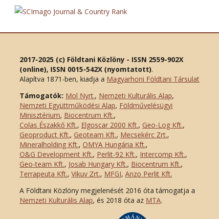
2017-2025 (c) Földtani Közlöny - ISSN 2559-902X
(online), ISSN 0015-542X (nyomtatott)
.
Alapítva 1871-ben, kiadja a
Magyarhoni Földtani Társulat
Támogatók:
Mol Nyrt.
,
Nemzeti Kulturális Alap
,
Nemzeti Együttműködési Alap
,
Földművelésügyi
Minisztérium
,
Biocentrum Kft.
,
Colas Északkő Kft
.
,
Elgoscar 2000 Kft
.
,
Geo-Log Kft.
,
Geoproduct Kft.
,
Geoteam Kft.
,
Mecsekérc Zrt.
,
Mineralholding Kft.
,
OMYA Hungária Kft.
,
O&G Development Kft
.
,
Perlit-92 Kft.
,
Intercomp Kft.
,
Geo-team Kft.
,
Josab Hungary Kft.
,
Biocentrum Kft.
,
Terrapeuta Kft.
,
Vikuv Zrt.
,
MFGI
,
Anzo Perlit Kft.
A Földtani Közlöny megjelenését 2016 óta támogatja a
Nemzeti Kulturális Alap
, és 2018 óta az
MTA
.