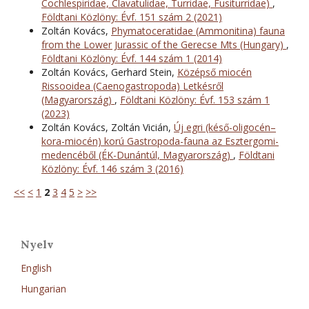
Cochlespiridae, Clavatulidae, Turridae, Fusiturridae)
,
Földtani Közlöny: Évf. 151 szám 2 (2021)
Zoltán Kovács,
Phymatoceratidae (Ammonitina) fauna
from the Lower Jurassic of the Gerecse Mts (Hungary)
,
Földtani Közlöny: Évf. 144 szám 1 (2014)
Zoltán Kovács, Gerhard Stein,
Középső miocén
Rissooidea (Caenogastropoda) Letkésről
(Magyarország)
,
Földtani Közlöny: Évf. 153 szám 1
(2023)
Zoltán Kovács, Zoltán Vicián,
Új egri (késő-oligocén–
kora-miocén) korú Gastropoda-fauna az Esztergomi-
medencéből (ÉK-Dunántúl, Magyarország)
,
Földtani
Közlöny: Évf. 146 szám 3 (2016)
<<
<
1
2
3
4
5
>
>>
Nyelv
English
Hungarian