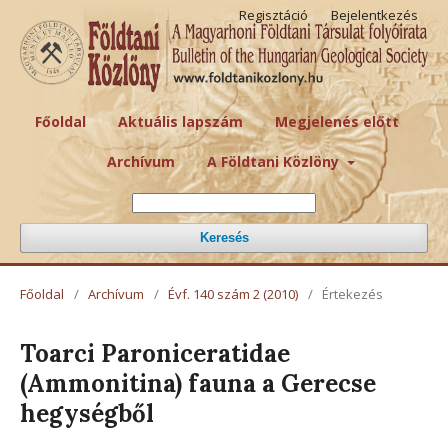
Regisztáció
Bejelentkezés
Főoldal
Aktuális lapszám
Megjelenés előtt
Archívum
A Földtani Közlöny
Keresés
Főoldal
/
Archívum
/
Évf. 140 szám 2 (2010)
/
Értekezés
Toarci Paroniceratidae
(Ammonitina) fauna a Gerecse
hegységből