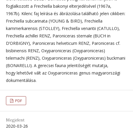
foglalkozott a Frechiella bakonyi elterjedésével (1967a,
1967b). Kilenc faj leírása és ábrázolása található jelen cikkben:
Frechiella subcarinata (YOUNG & BIRD), Frechiella
kammerkarensis (STOLLEY), Frechiella venantii (CATULLO),
Frechiella achillei RENZ, Paroniceras sternale (BUCH in
D’ORBIGNY), Paroniceras helveticum RENZ, Paroniceras cf.
bisbinensis RENZ, Oxyparoniceras (Oxyparoniceras)
telemachi (RENZ), Oxyparoniceras (Oxyparoniceras) buckmani
(BONARELLI). A gerecsei fauna jelentőségét mutatja,
hogy lehetővé vált az Oxyparoniceras genus magyarországi
dokumentálása.
PDF
Megjelent
2020-03-26