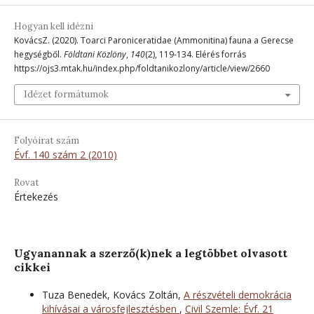
Hogyan kell idézni
KovácsZ. (2020). Toarci Paroniceratidae (Ammonitina) fauna a Gerecse
hegységből.
Földtani Közlöny
,
140
(2), 119-134. Elérés forrás
https://ojs3.mtak.hu/index.php/foldtanikozlony/article/view/2660
Idézet formátumok
Folyóirat szám
Évf. 140 szám 2 (2010)
Rovat
Értekezés
Ugyanannak a szerző(k)nek a legtöbbet olvasott
cikkei
Tuza Benedek, Kovács Zoltán,
A részvételi demokrácia
kihívásai a városfejlesztésben
,
Civil Szemle: Évf. 21