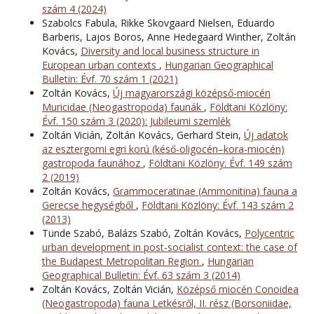
szám 4 (2024)
Szabolcs Fabula, Rikke Skovgaard Nielsen, Eduardo
Barberis, Lajos Boros, Anne Hedegaard Winther, Zoltán
Kovács,
Diversity and local business structure in
European urban contexts
,
Hungarian Geographical
Bulletin: Évf. 70 szám 1 (2021)
Zoltán Kovács,
Új magyarországi középső-miocén
Muricidae (Neogastropoda) faunák
,
Földtani Közlöny:
Évf. 150 szám 3 (2020): Jubileumi szemlék
Zoltán Vicián, Zoltán Kovács, Gerhard Stein,
Új adatok
az esztergomi egri korú (késő-oligocén–kora-miocén)
gastropoda faunához
,
Földtani Közlöny: Évf. 149 szám
2 (2019)
Zoltán Kovács,
Grammoceratinae (Ammonitina) fauna a
Gerecse hegységből
,
Földtani Közlöny: Évf. 143 szám 2
(2013)
Tünde Szabó, Balázs Szabó, Zoltán Kovács,
Polycentric
urban development in post-socialist context: the case of
the Budapest Metropolitan Region
,
Hungarian
Geographical Bulletin: Évf. 63 szám 3 (2014)
Zoltán Kovács, Zoltán Vicián,
Középső miocén Conoidea
(Neogastropoda) fauna Letkésről, II. rész (Borsoniidae,