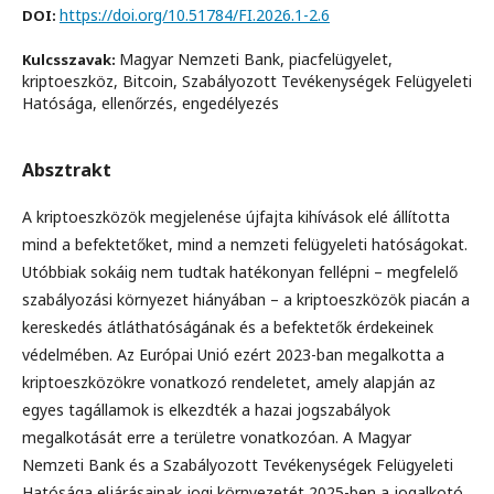
https://doi.org/10.51784/FI.2026.1-2.6
DOI:
Magyar Nemzeti Bank, piacfelügyelet,
Kulcsszavak:
kriptoeszköz, Bitcoin, Szabályozott Tevékenységek Felügyeleti
Hatósága, ellenőrzés, engedélyezés
Absztrakt
A kriptoeszközök megjelenése újfajta kihívások elé állította
mind a befektetőket, mind a nemzeti felügyeleti hatóságokat.
Utóbbiak sokáig nem tudtak hatékonyan fellépni – megfelelő
szabályozási környezet hiányában – a kriptoeszközök piacán a
kereskedés átláthatóságának és a befektetők érdekeinek
védelmében. Az Európai Unió ezért 2023-ban megalkotta a
kriptoeszközökre vonatkozó rendeletet, amely alapján az
egyes tagállamok is elkezdték a hazai jogszabályok
megalkotását erre a területre vonatkozóan. A Magyar
Nemzeti Bank és a Szabályozott Tevékenységek Felügyeleti
Hatósága eljárásainak jogi környezetét 2025-ben a jogalkotó