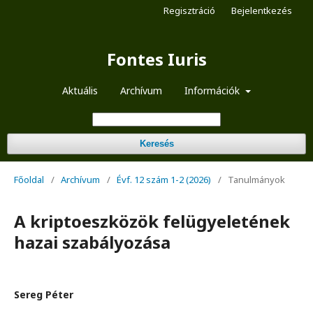
Regisztráció
Bejelentkezés
Fontes Iuris
Aktuális
Archívum
Információk
Keresés
Főoldal
/
Archívum
/
Évf. 12 szám 1-2 (2026)
/
Tanulmányok
A kriptoeszközök felügyeletének
hazai szabályozása
Sereg Péter