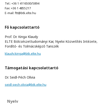
Tel.: +36 1 4116500/5894
Fax: +36 1 4855217
E-mail: ftt@btk.elte.hu
Fő kapcsolattartó
Prof. Dr. Kinga Klaudy
ELTE Bölcsészettudományi Kar, Nyelvi Közvetítés Intézete,
Fordító- és Tolmácsképző Tanszék
klaudy.kinga@btk.elte.hu
Támogatási kapcsolattartó
Dr. Seidl-Péch Olívia
seidl-pech.olivia@btk.elte.hu
Nyelv