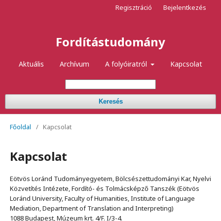
Regisztráció
Bejelentkezés
Fordítástudomány
Aktuális
Archívum
A folyóiratról
Kapcsolat
Keresés
Főoldal
/
Kapcsolat
Kapcsolat
Eötvös Loránd Tudományegyetem, Bölcsészettudományi Kar, Nyelvi
Közvetítés Intézete, Fordító- és Tolmácsképző Tanszék (Eötvös
Loránd University, Faculty of Humanities, Institute of Language
Mediation, Department of Translation and Interpreting)
1088 Budapest, Múzeum krt. 4/F. I/3-4.