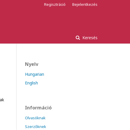
Regisztráció
Bejelentkezés
Keresés
Nyelv
Hungarian
English
nak
Információ
Olvasóknak
Szerzőknek