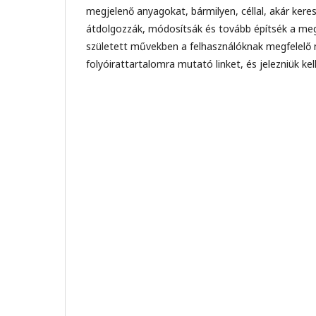
megjelenő anyagokat, bármilyen, céllal, akár kere
átdolgozzák, módosítsák és tovább építsék a megjel
született művekben a felhasználóknak megfelelő m
folyóirattartalomra mutató linket, és jelezniük ke