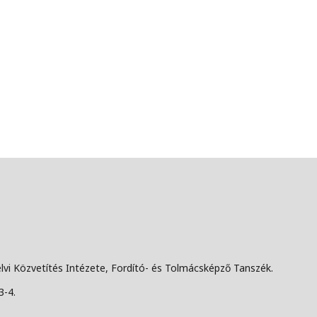
lvi Közvetítés Intézete, Fordító- és Tolmácsképző Tanszék.
3-4.