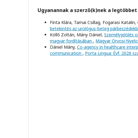
Ugyanannak a szerző(k)nek a legtöbbet 
Finta Klára, Tarnai Csillag, Fogarasi Katali
betekintés az urológus-beteg párbeszédek
Köllő Zoltán, Mány Dániel,
Személyjelölés o
magyar fordításában
,
Magyar Orvosi Nyelv:
Dániel Mány,
Co-agency in healthcare interpr
communication
,
Porta Lingua: Évf. 2026 s