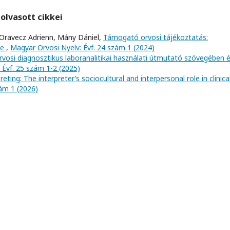
olvasott cikkei
n, Oravecz Adrienn, Mány Dániel,
Támogató orvosi tájékoztatás:
be
,
Magyar Orvosi Nyelv: Évf. 24 szám 1 (2024)
rvosi diagnosztikus laboranalitikai használati útmutató szövegében 
 Évf. 25 szám 1-2 (2025)
eting: The interpreter’s sociocultural and interpersonal role in clinica
zám 1 (2026)