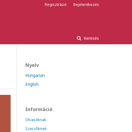
Regisztráció
Bejelentkezés
Keresés
Nyelv
Hungarian
English
Információ
Olvasóknak
Szerzőknek