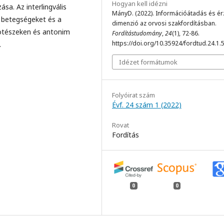
Hogyan kell idézni
́sa. Az interlingvális
MányD. (2022). Információátadás és ér
a betegségeket és a
dimenzió az orvosi szakfordításban.
totészeken és antonim
Fordítástudomány
,
24
(1), 72-86.
https://doi.org/10.35924/fordtud.24.1.
.
Idézet formátumok
Folyóirat szám
Évf. 24 szám 1 (2022)
Rovat
Fordítás
0
0