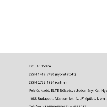
DOI 10.35924
ISSN 1419-7480 (nyomtatott)
ISSN 2732-1924 (online)
Felelős kiadó: ELTE Bölcsészettudományi Kar, Nye
1088 Budapest, Múzeum krt. 4., „F” épület, I. em. 
Telefon: 4116500/5894 Fax: 4855217