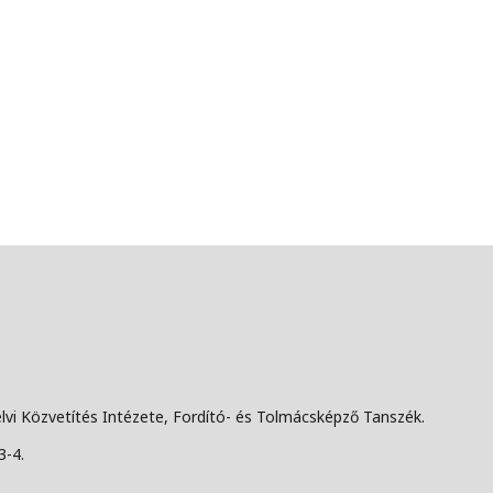
lvi Közvetítés Intézete, Fordító- és Tolmácsképző Tanszék.
3-4.