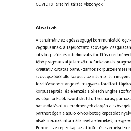
COVID19, érzelmi-társas viszonyok
Absztrakt
A tanulmány az egészségügyi kommunikáció egyik
vegtípusának, a tájékoztató szövegek vizsgálata
intraling- vális és interlingvális fordítás eredme
főbb pragmatikai jellemzőit. A funkcionális pragm
kvalitatív kutatás párhu- zamos korpuszelemzésre é
szövegszóból álló korpusz az interne- ten ingye
fordítócsoport angolról magyarra fordított tájékoz
korpuszépítés- és elemzés a Sketch Engine szoftv
és gépi funkciók (word sketch, Thesaurus, párh
használatával. Az eredmények alapján a szövegek
partnerségen alapuló orvos-beteg kapcsolat nyelvi
alkal- maznak informális nyelvi elemeket, megjeleni
Fontos sze-repet kap az attitűd- és személydeixis