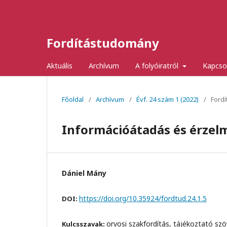
Fordítástudomány
Aktuális
Archívum
A folyóiratról
Kapcso
Főoldal
/
Archívum
/
Évf. 24 szám 1 (2022)
/
Fordí
Információátadás és érzelm
Dániel Mány
https://doi.org/10.35924/fordtud.24.1.5
DOI:
orvosi szakfordítás, tájékoztató sz
Kulcsszavak: