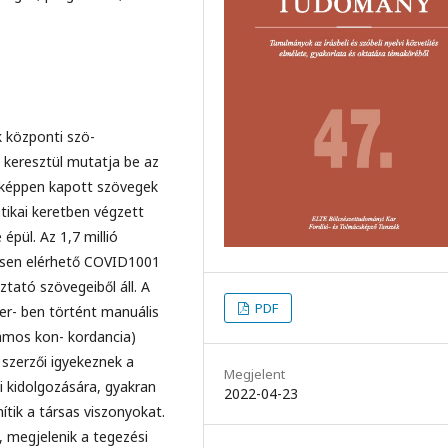
 központi szö-
́n keresztül mutatja be az
́nyeképpen kapott szövegek
atikai keretben végzett
pül. Az 1,7 millió
nesen elérhető COVID1001
tató szövegeiből áll. A
PDF
er- ben történt manuális
uzamos kon- kordancia)
 szerzői igyekeznek a
Megjelent
 kidolgozására, gyakran
2022-04-23
́tik a társas viszonyokat.
, megjelenik a tegezési