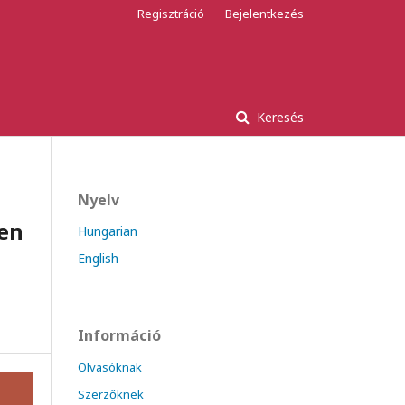
Regisztráció
Bejelentkezés
Keresés
Nyelv
ben
Hungarian
English
Információ
Olvasóknak
Szerzőknek