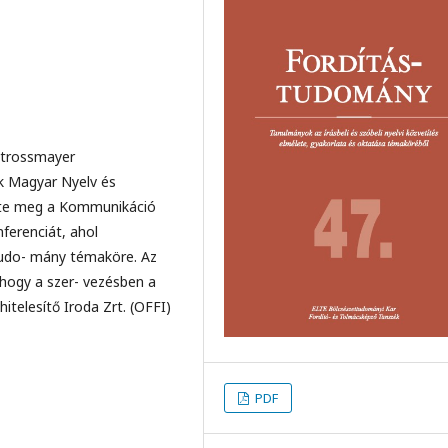
 Strossmayer
k Magyar Nyelv és
te meg a Kommunikáció
ferenciát, ahol
studo- mány témaköre. Az
, hogy a szer- vezésben a
hitelesítő Iroda Zrt. (OFFI)
PDF