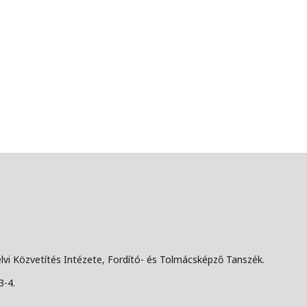
lvi Közvetítés Intézete, Fordító- és Tolmácsképző Tanszék.
3-4.