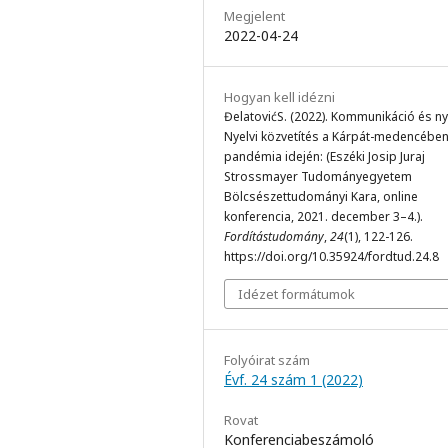
Megjelent
2022-04-24
Hogyan kell idézni
ĐelatovićS. (2022). Kommunikáció és nye
Nyelvi közvetítés a Kárpát-medencében
pandémia idején: (Eszéki Josip Juraj
Strossmayer Tudományegyetem
Bölcsészettudományi Kara, online
konferencia, 2021. december 3–4.).
Fordítástudomány
,
24
(1), 122-126.
https://doi.org/10.35924/fordtud.24.8
Idézet formátumok
Folyóirat szám
Évf. 24 szám 1 (2022)
Rovat
Konferenciabeszámoló