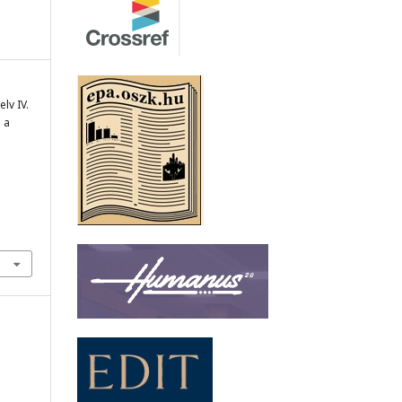
lv IV.
 a