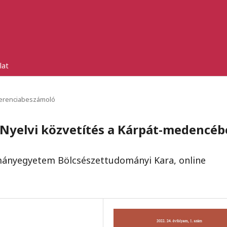
lat
erenciabeszámoló
 Nyelvi közvetítés a Kárpát-medencé
ományegyetem Bölcsészettudományi Kara, online