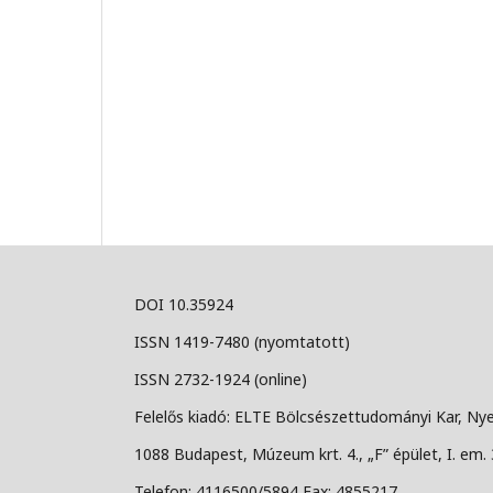
DOI 10.35924
ISSN 1419-7480 (nyomtatott)
ISSN 2732-1924 (online)
Felelős kiadó: ELTE Bölcsészettudományi Kar, Nye
1088 Budapest, Múzeum krt. 4., „F” épület, I. em. 
Telefon: 4116500/5894 Fax: 4855217