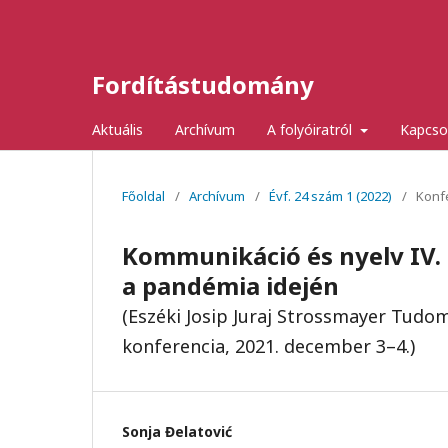
Fordítástudomány
Aktuális
Archívum
A folyóiratról
Kapcso
Főoldal
/
Archívum
/
Évf. 24 szám 1 (2022)
/
Konf
Kommunikáció és nyelv IV.
a pandémia idején
(Eszéki Josip Juraj Strossmayer Tud
konferencia, 2021. december 3–4.)
Sonja Đelatović