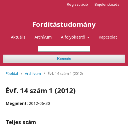
Regisztráció
Bejelentkezés
Fordítástudomány
Aktuális
Archívum
A folyóiratról
Kapcsolat
Keresés
Főoldal
/
Archívum
/
Évf. 14 szám 1 (2012)
Évf. 14 szám 1 (2012)
Megjelent:
2012-06-30
Teljes szám