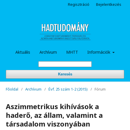
Regisztráció
Bejelentkezés
Aktuális
Archívum
MHTT
Információk
Keresés
Főoldal
/
Archívum
/
Évf. 25 szám 1-2 (2015)
/
Fórum
Aszimmetrikus kihívások a
haderő, az állam, valamint a
társadalom viszonyában