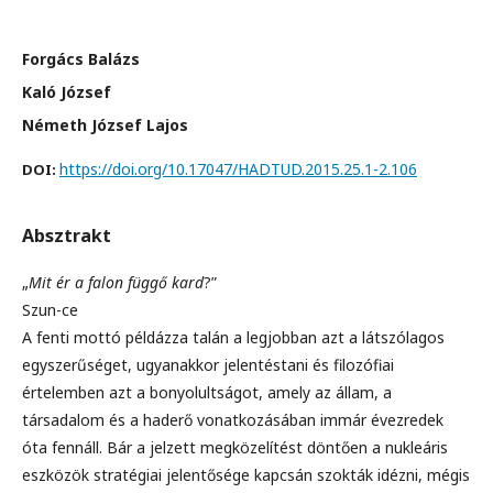
Forgács Balázs
Kaló József
Németh József Lajos
https://doi.org/10.17047/HADTUD.2015.25.1-2.106
DOI:
Absztrakt
„
Mit ér a falon függő kard
?”
Szun-ce
A fenti mottó példázza talán a legjobban azt a látszólagos
egyszerűséget, ugyanakkor jelentéstani és filozófiai
értelemben azt a bonyolultságot, amely az állam, a
társadalom és a haderő vonatkozásában immár évezredek
óta fennáll. Bár a jelzett megközelítést döntően a nukleáris
eszközök stratégiai jelentősége kapcsán szokták idézni, mégis