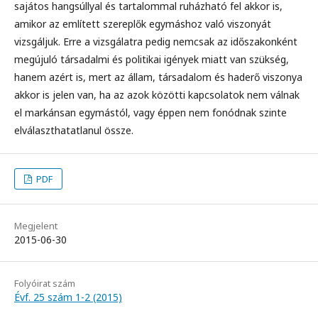
sajátos hangsúllyal és tartalommal ruházható fel akkor is,
amikor az említett szereplők egymáshoz való viszonyát
vizsgáljuk. Erre a vizsgálatra pedig nemcsak az időszakonként
megújuló társadalmi és politikai igények miatt van szükség,
hanem azért is, mert az állam, társadalom és haderő viszonya
akkor is jelen van, ha az azok közötti kapcsolatok nem válnak
el markánsan egymástól, vagy éppen nem fonódnak szinte
elválaszthatatlanul össze.
PDF
Megjelent
2015-06-30
Folyóirat szám
Évf. 25 szám 1-2 (2015)