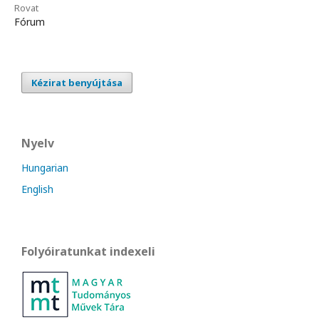
Rovat
Fórum
Kézirat benyújtása
Nyelv
Hungarian
English
Folyóiratunkat indexeli